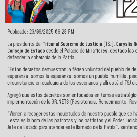
Publicado: 23/09/2025 06:28 PM
La presidenta del
Tribunal Supremo de Justicia
(TSJ)
, Caryslia 
Consejo de Estado
desde el Palacio de
Miraflores,
destacó las 
defender la soberanía de la P
atria.
"Estos decretos demuestran la férrea voluntad del pueblo de d
esperanza, somos la esperanza, somos un pueblo humilde, pero
circunstancia
en cualquiera de los escenarios y allí está el TSJ 
Agregó que estos decretos son enfocados en temas estratégicos 
implementación de la 3R.NETS (Resistencia, Renacimiento, Revo
"Vienen a recoger estas inquietudes de nuestro pueblo que se ha
, esta es la hora de las patriotas y los patriotas y el Poder Judic
Jefe de Estado para atender este llamado de la Patria", sentenci