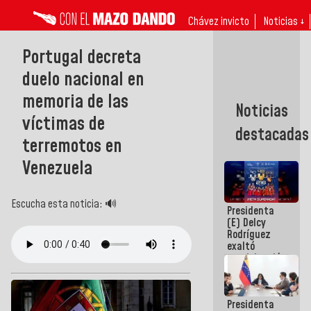
Chávez invicto
Noticias ↓
Portugal decreta
duelo nacional en
memoria de las
Noticias
víctimas de
destacadas
terremotos en
Venezuela
Escucha esta noticia: 🔊
Presidenta
(E) Delcy
Rodríguez
exaltó
participación
de
Venezuela
en Juegos
Presidenta
Centroamericanos