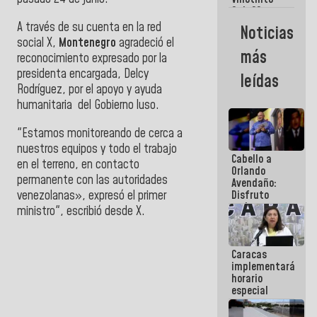
Maiquetía
Sub 20
campeona
A través de su cuenta en la red
Noticias
frente
social X,
Montenegro
agradeció el
México Sub
más
reconocimiento expresado por la
23 en los
Centroamericanos
presidenta encargada, Delcy
leídas
Rodríguez, por el apoyo y ayuda
humanitaria del Gobierno luso.
"Estamos monitoreando de cerca a
nuestros equipos y todo el trabajo
Cabello a
en el terreno, en contacto
Orlando
permanente con las autoridades
Avendaño:
venezolanas», expresó el primer
Disfruto
cada vez
ministro", escribió desde X.
que escribes
porque lo
que haces
Caracas
es
implementará
embarrarla
horario
especial
para
adaptarse