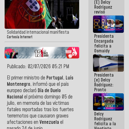
(E) Delcy
y del Caribe
Rodríguez
2026
revisó
agenda
económica y
ejecución de
fondos de
Solidaridad internacional manifiesta
Presidenta
emergencia
Cortesía Internet
Encargada
post-sismos
felicita a
Osmaidy
Arias y
Giraly
Marcano por
Publicado: 02/07/2026 05:21 PM
hacer
Presidenta
historia en
El primer ministro de
Portugal
,
Luís
(e) Delcy
los
Montenegro
, informó que el país
Rodríguez:
Centroamericanos
Pronto
europeo declaró
Día de Duelo
restableceremos
Nacional
el próximo domingo 05 de
las
julio, en memoria de las víctimas
operaciones
en el
fatales reportadas tras los fuertes
Delcy
Aeropuerto
terremotos que causaron graves
Rodríguez
Internacional
afectaciones en
Venezuela
el
felicita a la
de
pasado 24 de junio.
Vinotinto