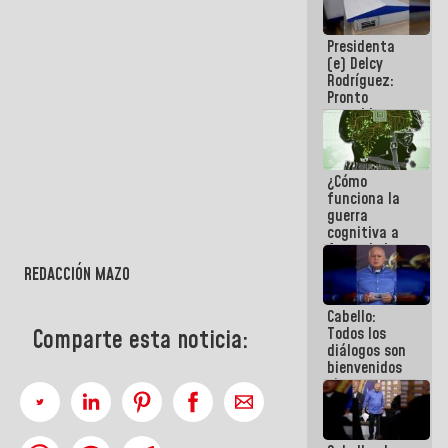
al plan de
ahorro
Presidenta
energético
(e) Delcy
Rodríguez:
Pronto
restableceremos
las
operaciones
en el
¿Cómo
Aeropuerto
funciona la
Internacional
guerra
de
cognitiva a
Maiquetía
favor de la
narrativa
REDACCIÓN MAZO
hegemónica?
(1)
Cabello:
Todos los
Comparte esta noticia:
diálogos son
bienvenidos
siempre que
estén en el
marco de la
Constitución