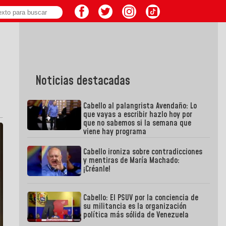
Noticias destacadas
Cabello al palangrista Avendaño: Lo
que vayas a escribir hazlo hoy por
que no sabemos si la semana que
viene hay programa
Cabello ironiza sobre contradicciones
y mentiras de María Machado:
¡Créanle!
Cabello: El PSUV por la conciencia de
su militancia es la organización
política más sólida de Venezuela