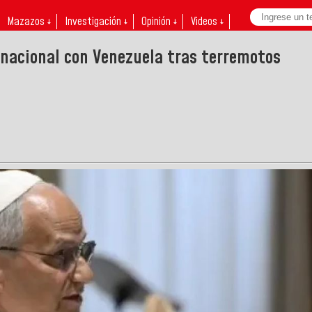
Mazazos ↓
Investigación ↓
Opinión ↓
Videos ↓
ernacional con Venezuela tras terremotos