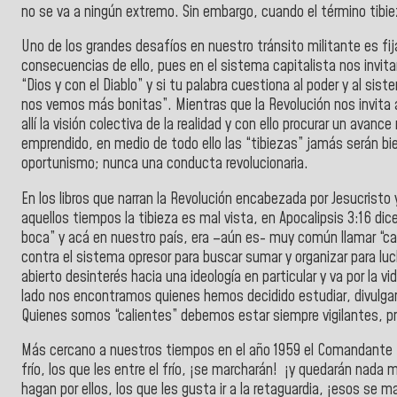
no se va a ningún extremo. Sin embargo, cuando el término tibieza
Uno de los grandes desafíos en nuestro tránsito militante es fij
consecuencias de ello, pues en el sistema capitalista nos invitan
“Dios y con el Diablo” y si tu palabra cuestiona al poder y al si
nos vemos más bonitas”. Mientras que la Revolución nos invita a
allí la visión colectiva de la realidad y con ello procurar un ava
emprendido, en medio de todo ello las “tibiezas” jamás serán bie
oportunismo; nunca una conducta revolucionaria.
En los libros que narran la Revolución encabezada por Jesucristo 
aquellos tiempos la tibieza es mal vista, en Apocalipsis 3:16 dice
boca” y acá en nuestro país, era –aún es- muy común llamar “cabe
contra el sistema opresor para buscar sumar y organizar para luc
abierto desinterés hacia una ideología en particular y va por la vi
lado nos encontramos quienes hemos decidido estudiar, divulgar,
Quienes somos “calientes” debemos estar siempre vigilantes, pre
Más cercano a nuestros tiempos en el año 1959 el Comandante F
frío, los que les entre el frío, ¡se marcharán! ¡y quedarán nada 
hagan por ellos, los que les gusta ir a la retaguardia, ¡esos se