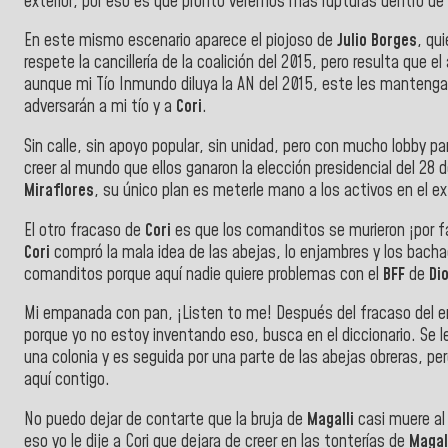
exterior, por eso es que pronto veremos más rupturas dentro de
En este mismo escenario aparece el piojoso de
Julio Borges
, qu
respete la cancillería de la coalición del 2015, pero resulta que
aunque mi Tío Inmundo diluya la AN del 2015, este les mantenga 
adversarán a mi tío y a
Cori
.
Sin calle, sin apoyo popular, sin unidad, pero con mucho lobby pa
creer al mundo que ellos ganaron la elección presidencial del 28
Miraflores
, su único plan es meterle mano a los activos en el ex
El otro fracaso de
Cori
es que los comanditos se murieron ¡por fa
Cori
compró la mala idea de las abejas, lo enjambres y los bachac
comanditos porque aquí nadie quiere problemas con el
BFF
de
Di
Mi empanada con pan, ¡Listen to me! Después del fracaso del en
porque yo no estoy inventando eso, busca en el diccionario. Se 
una colonia y es seguida por una parte de las abejas obreras, p
aquí contigo.
No puedo dejar de contarte que la bruja de
Magalli
casi muere al 
eso yo le dije a Cori que dejara de creer en las tonterías de
Magal