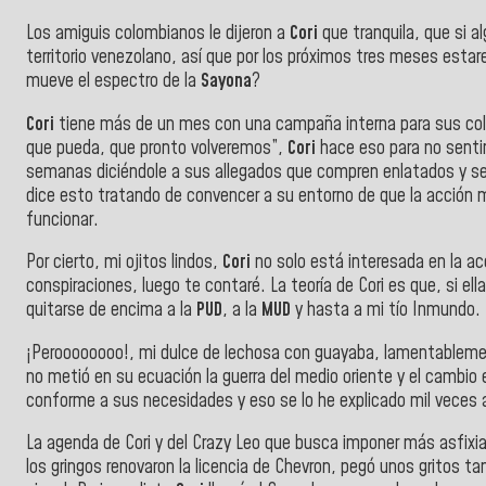
Los amiguis colombianos le dijeron a
Cori
que tranquila, que si a
territorio venezolano, así que por los próximos tres meses esta
mueve el espectro de la
Sayona
?
Cori
tiene más de un mes con una campaña interna para sus colabo
que pueda, que pronto volveremos”,
Cori
hace eso para no sentir
semanas diciéndole a sus allegados que compren enlatados y se p
dice esto tratando de convencer a su entorno de que la acción 
funcionar.
Por cierto, mi ojitos lindos,
Cori
no solo está interesada en la ac
conspiraciones, luego te contaré. La teoría de Cori es que, si ella
quitarse de encima a la
PUD
, a la
MUD
y hasta a mi tío Inmundo.
¡Peroooooooo!, mi dulce de lechosa con guayaba, lamentablem
no metió en su ecuación la guerra del medio oriente y el cambio
conforme a sus necesidades y eso se lo he explicado mil veces
La agenda de Cori y del Crazy Leo que busca imponer más asfixia 
los gringos renovaron la licencia de Chevron, pegó unos gritos 