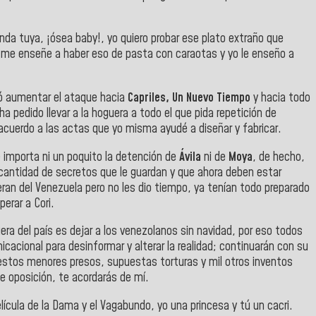
unda tuya, ¡ósea baby!, yo quiero probar ese plato extraño que
 me enseñe a haber eso de pasta con caraotas y yo le enseño a
nó aumentar el ataque hacia
Capriles, Un Nuevo Tiempo
y hacia todo
a pedido llevar a la hoguera a todo el que pida repetición de
acuerdo a las actas que yo misma ayudé a diseñar y fabricar.
 importa ni un poquito la detención de
Ávila
ni de
Moya
, de hecho,
la cantidad de secretos que le guardan y que ahora deben estar
ran del Venezuela pero no les dio tiempo, ya tenían todo preparado
erar a Cori.
era del país es dejar a los venezolanos sin navidad, por eso todos
cacional para desinformar y alterar la realidad; continuarán con su
uestos menores presos, supuestas torturas y mil otros inventos
e oposición, te acordarás de mí.
ícula de la Dama y el Vagabundo, yo una princesa y tú un cacri.