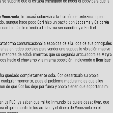
s se suponía que él estaba encargado de hacer el lobby para que la
de
Venezuela
, le tocará sobrevivir a la traición de
Ledezma
, quien
ndo, aunque hace poco
Cori
hizo un pacto con
Ledezma
y
Calderón
 cambio Cori le ofreció a Ledezma ser canciller y a Berti el
taforma comunicacional a espaldas de ella, dos de sus principales
as en redes sociales para vender una supuesta violación masiva
 menores de edad; mientras que su segunda articuladora es
Mayra
icos hacia el chavismo y la misma oposición, incluyendo a
Henrique
e ha quedado completamente sola. Cori desarticuló su propia
n cualquier momento, pues el problema medular no es que ellos
ron de que Cori los deje por fuera y ahora tienen que soportar a mi
 en La
PUD
, ya saben que mi tío Inmundo los quiere desactivar, que
ea él quien controle los activos y el dinero de Venezuela en el