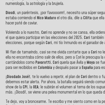
numerología, la astrología y la brujería.
Diosdi
, un paréntesis, ¡por favoooorrrr!, necesito una súper seg
estaba comiendo el
Nico Maduro
el otro día, dile a
Cilita
que ella
hacer paté de caviar.
Volviendo a lo nuestro,
Cori
no aprende y no se cansa, ella orde
el que quiera participar en las elecciones del 2025.
Cori
también h
elecciones, porque según
Cori
, mi tío Inmundo es el ganador de 
Mi flan de tamarindo, casi se me olvida contarte que a
Cori
no le
ella no encontraba cómo salir de ellos, pero a Cori le preocupa 
cantándolos como
Pavarotti. Cori
quería que Ávila y
Moya
se fue
para ser recibidos en
Colombia
y después pasar a
España
para esp
¡
Diosdado José!
, te lo vuelvo a repetir, el plan de
Cori
dentro o fu
debemos estar alerta. Por ahora, la batalla seguirá siendo comuni
show de la
CPI
, la
OEA
; le subirán el volumen al tema de los sup
más. ¡Diosdi!, se viene una pelea monumental en lo que queda d
Te dejo, voy a broncearme. Te escribo y me siento como en la pel