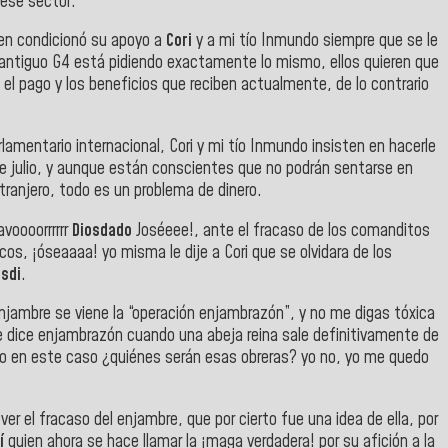
 ese sector.
ien condicionó su apoyo a
Cori
y a mi tío Inmundo siempre que se le
 el antiguo G4 está pidiendo exactamente lo mismo, ellos quieren que
el pago y los beneficios que reciben actualmente, de lo contrario
rlamentario internacional, Cori y mi tío Inmundo insisten en hacerle
 de julio, y aunque están conscientes que no podrán sentarse en
tranjero, todo es un problema de dinero.
voooorrrrrr
Diosdado
Joséeee!, ante el fracaso de los comanditos
os, ¡óseaaaa! yo misma le dije a Cori que se olvidara de los
osdi
.
jambre se viene la “operación enjambrazón”, y no me digas tóxica
le dice enjambrazón cuando una abeja reina sale definitivamente de
ero en este caso ¿quiénes serán esas obreras? yo no, yo me quedo
ver el fracaso del enjambre, que por cierto fue una idea de ella, por
í
quien ahora se hace llamar la ¡maga verdadera! por su afición a la