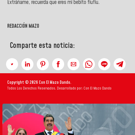
Extráñame, recuerda que eres mi bebito fiufiu.
REDACCIÓN MAZO
Comparte esta noticia:
Copyright © 2026 Con El Mazo Dando.
Todos Los Derechos Reservados. Desarrollado por: Con El Mazo Dando