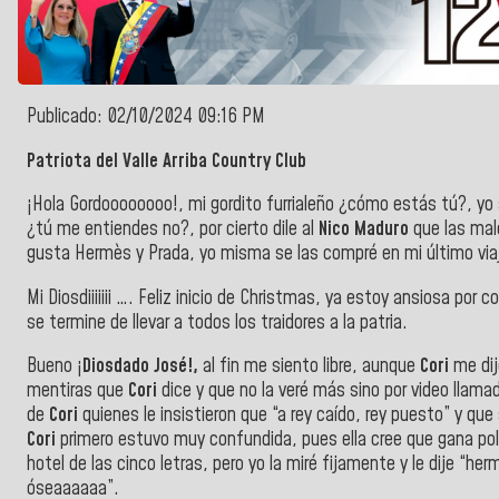
Publicado: 02/10/2024 09:16 PM
Patriota del Valle Arriba Country Club
¡Hola Gordoooooooo!, mi gordito furrialeño ¿cómo estás tú?, yo 
¿tú me entiendes no?, por cierto dile al
Nico Maduro
que las ma
gusta Hermès y Prada, yo misma se las compré en mi último via
Mi Diosdiiiiiii …. Feliz inicio de Christmas, ya estoy ansiosa por 
se termine de llevar a todos los traidores a la patria.
Bueno ¡
Diosdado José!,
al fin me siento libre, aunque
Cori
me dij
mentiras que
Cori
dice y que no la veré más sino por video llama
de
Cori
quienes le insistieron que “a rey caído, rey puesto” y que 
Cori
primero estuvo muy confundida, pues ella cree que gana pol
hotel de las cinco letras, pero yo la miré fijamente y le dije “h
óseaaaaaa”.