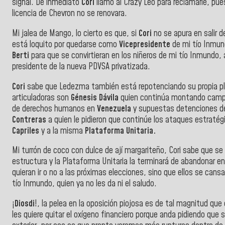
signal. De inmediato
Cori
llamó al Crazy Leo para reclamarle, pue
licencia de Chevron no se renovara.
Mi jalea de Mango, lo cierto es que, si
Cori
no se apura en salir 
está loquito por quedarse como
Vicepresidente
de mi tío Inmu
Berti
para que se convirtieran en los niñeros de mi tío Inmundo, a
presidente de la nueva PDVSA privatizada.
Cori
sabe que Ledezma también está repotenciando su propia pla
articuladoras son
Génesis Dávila
quien continúa montando campañ
de derechos humanos en
Venezuela
y supuestas detenciones de
Contreras
a quien le pidieron que continúe los ataques estratég
Capriles
y a la misma
Plataforma Unitaria.
Mi turrón de coco con dulce de ají margariteño, Cori sabe que s
estructura y la Plataforma Unitaria la terminará de abandonar e
quieran ir o no a las próximas elecciones, sino que ellos se cansa
tío Inmundo, quien ya no les da ni el saludo.
¡
Diosdi
!, la pelea en la oposición piojosa es de tal magnitud que
les quiere quitar el oxígeno financiero porque anda pidiendo que s