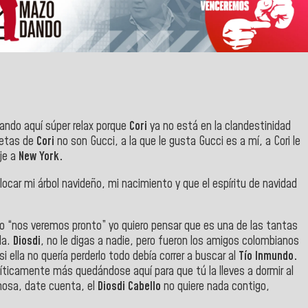
ando aquí súper relax porque
Cori
ya no está en la clandestinidad
letas de
Cori
no son Gucci, a la que le gusta Gucci es a mí, a Cori le
je a
New York.
colocar mi árbol navideño, mi nacimiento y que el espíritu de navidad
o “nos veremos pronto” yo quiero pensar que es una de las tantas
da.
Diosdi
, no le digas a nadie, pero fueron los amigos colombianos
si ella no quería perderlo todo debía correr a buscar al
Tío Inmundo.
íticamente más quedándose aquí para que tú la lleves a dormir al
ermosa, date cuenta, el
Diosdi Cabello
no quiere nada contigo,