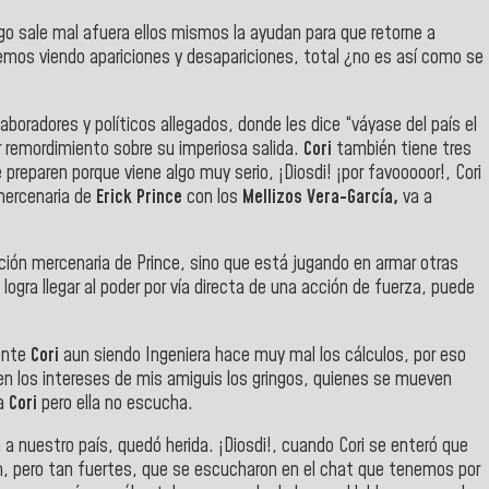
lgo sale mal afuera ellos mismos la ayudan para que retorne a
remos viendo apariciones y desapariciones, total ¿no es así como se
radores y políticos allegados, donde les dice “váyase del país el
 remordimiento sobre su imperiosa salida.
Cori
también tiene tres
reparen porque viene algo muy serio, ¡Diosdi! ¡por favooooor!, Cori
mercenaria de
Erick Prince
con los
Mellizos Vera-García,
va a
ción mercenaria de Prince, sino que está jugando en armar otras
 logra llegar al poder por vía directa de una acción de fuerza, puede
ente
Cori
aun siendo Ingeniera hace muy mal los cálculos, por eso
 en los intereses de mis amiguis los gringos, quienes se mueven
 a
Cori
pero ella no escucha.
a nuestro país, quedó herida. ¡Diosdi!, cuando Cori se enteró que
tan, pero tan fuertes, que se escucharon en el chat que tenemos por