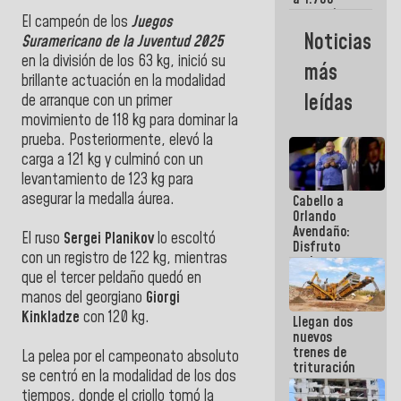
comerciantes
El campeón de los
Juegos
y
Noticias
Suramericano de la Juventud 2025
emprendedores
afectados
en la división de los 63 kg, inició su
más
por
brillante actuación en la modalidad
terremotos
leídas
de arranque con un primer
movimiento de 118 kg para dominar la
prueba. Posteriormente, elevó la
carga a 121 kg y culminó con un
levantamiento de 123 kg para
asegurar la medalla áurea.
Cabello a
Orlando
Avendaño:
El ruso
Sergei Planikov
lo escoltó
Disfruto
con un registro de 122 kg, mientras
cada vez
que escribes
que el tercer peldaño quedó en
porque lo
manos del georgiano
Giorgi
que haces
Kinkladze
con 120 kg.
Llegan dos
es
nuevos
embarrarla
trenes de
La pelea por el campeonato absoluto
trituración
se centró en la modalidad de los dos
para
tiempos, donde el criollo tomó la
optimizar