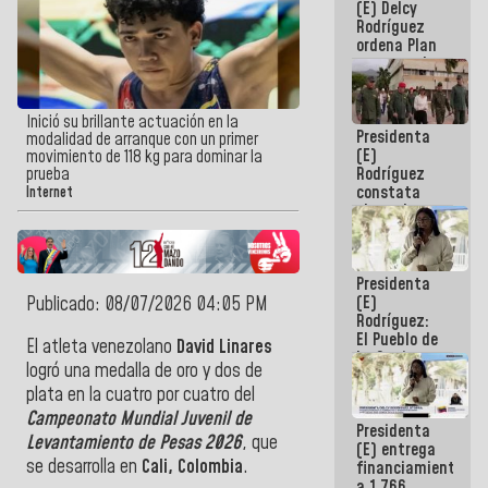
(E) Delcy
AmeriCup
Rodríguez
2027
ordena Plan
maestro de
desarrollo
logístico y
turístico
Inició su brillante actuación en la
Presidenta
para La
modalidad de arranque con un primer
(E)
Guaira
movimiento de 118 kg para dominar la
Rodríguez
prueba
constata
Internet
obras de
rehabilitación
de Escuela
Militar de
Presidenta
Mamo en La
(E)
Publicado: 08/07/2026 04:05 PM
Guaira
Rodríguez:
El Pueblo de
El atleta venezolano
David Linares
La Guaira
logró una medalla de oro y dos de
siempre
plata en la cuatro por cuatro del
estará
acompañada
Campeonato Mundial Juvenil de
Presidenta
por el
Levantamiento de Pesas 2026
, que
(E) entrega
Gobierno
se desarrolla en
Cali, Colombia
.
financiamientos
Nacional
a 1.766