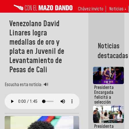
Chávez invicto
Noticias ↓
Venezolano David
Linares logra
medallas de oro y
Noticias
plata en Juvenil de
destacadas
Levantamiento de
Pesas de Cali
Escucha esta noticia: 🔊
Presidenta
Encargada
felicitó a
selección
femenina de
baloncesto
por su
clasificación
Presidenta
a la