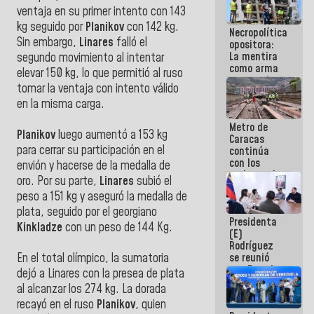
manejo de
ventaja en su primer intento con 143
escombros
kg seguido por
Planikov
con 142 kg.
Necropolítica
en La Guaira
Sin embargo,
Linares
falló el
opositora:
La mentira
segundo movimiento al intentar
como arma
elevar 150 kg, lo que permitió al ruso
contra el
tomar la ventaja con intento válido
Pueblo
en la misma carga.
Metro de
Planikov
luego aumentó a 153 kg
Caracas
para cerrar su participación en el
continúa
con los
envión y hacerse de la medalla de
trabajos de
oro. Por su parte,
Linares
subió el
mantenimiento
peso a 151 kg y aseguró la medalla de
e inspección
en la Línea 2
plata, seguido por el georgiano
Presidenta
Kinkladze
con un peso de 144 Kg.
(E)
Rodríguez
se reunió
En el total olímpico, la sumatoria
con Estado
dejó a Linares con la presea de plata
Mayor
al alcanzar los 274 kg. La dorada
Eléctrico
recayó en el ruso
Planikov
, quien
para