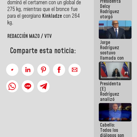
Presidenta
abordar
dominó el certamen con un global de
Delcy
planes de
275 kg, mientras que el bronce fue
Rodríguez
acción
para el georgiano
Kinkladze
con 264
otorgó
medalla
kg.
"Héroe de
Venezuela"
REDACCIÓN MAZO / VTV
a servidores
Jorge
públicos
Rodríguez
Comparte esta noticia:
sostuvo
llamada con
Dinorah
Figuera y
acuerdan
primer
Presidenta
encuentro
(E)
presencial
Rodríguez
para el
analizó
diálogo
junto a
gobernadores
planes de
recuperación
Cabello:
del Sistema
Todos los
Eléctrico
diálogos son
Nacional