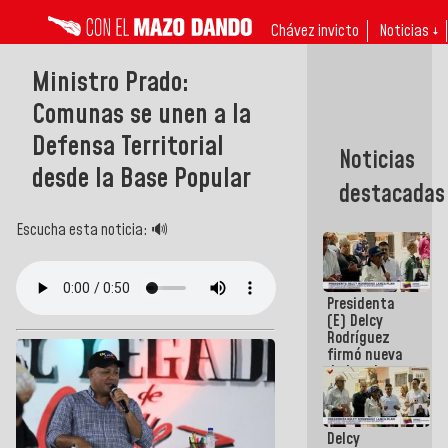
Chávez invicto
Noticias ↓
Ministro Prado:
Comunas se unen a la
Defensa Territorial
Noticias
desde la Base Popular
destacadas
Escucha esta noticia: 🔊
Presidenta
(E) Delcy
Rodríguez
firmó nueva
de Ley de
Arrendamiento
aprobada
por la AN
Delcy