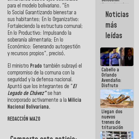
femenina de
para el modelo bolivariano
.
"En
baloncesto
lo
Social Garantizando bienestar a
Noticias
por su
sus habitantes; En lo Organizativo:
clasificación
más
Fortaleciendo la estructura comunal;
a la
AmeriCup
En lo Productivo: Impulsando la
leídas
2027
soberanía alimentaria; En lo
Económico: Generando autogestión
y recursos propios", precisó
.
El ministro
Prado
también subrayó el
Cabello a
compromiso de la comuna con la
Orlando
seguridad y la defensa nacional.
Avendaño:
Disfruto
Apuntó que los integrantes de "
El
cada vez
Legado de Chávez"
se han
que escribes
incorporado activamente a la
Milicia
porque lo
Nacional Bolivariana.
que haces
Llegan dos
es
nuevos
embarrarla
REDACCIÓN MAZO
trenes de
trituración
para
optimizar