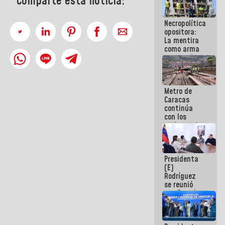
Comparte esta noticia:
manejo de
escombros
Necropolítica
en La Guaira
opositora:
La mentira
como arma
contra el
Pueblo
Metro de
Caracas
continúa
con los
trabajos de
mantenimiento
e inspección
en la Línea 2
Presidenta
(E)
Rodríguez
se reunió
con Estado
Mayor
Eléctrico
para