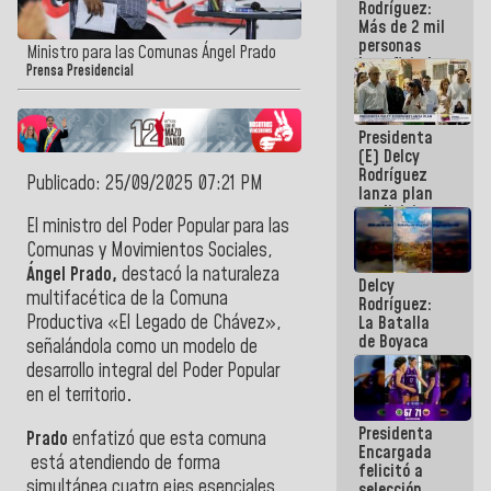
Rodríguez:
Más de 2 mil
personas
Ministro para las Comunas Ángel Prado
beneficiadas
Prensa Presidencial
con planes
para
atención de
Presidenta
emergencia
(E) Delcy
sísmica en
Rodríguez
la última
Publicado: 25/09/2025 07:21 PM
lanza plan
semana
crediticio
El ministro del Poder Popular para las
con subsidio
a Juntas de
Comunas y Movimientos Sociales,
Condominio
Ángel Prado,
destacó la naturaleza
Delcy
multifacética de la Comuna
Rodríguez:
Productiva «El Legado de Chávez»,
La Batalla
de Boyaca
señalándola como un modelo de
representa
desarrollo integral del Poder Popular
un capítulo
en el territorio
.
decisivo en
la gesta
Presidenta
emancipadora
Prado
enfatizó que esta comuna
Encargada
de nuestra
está atendiendo de forma
felicitó a
América
simultánea cuatro ejes esenciales
selección