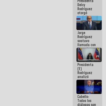
Presidenta
abordar
Delcy
planes de
Rodríguez
acción
otorgó
medalla
"Héroe de
Venezuela"
a servidores
Jorge
públicos
Rodríguez
sostuvo
llamada con
Dinorah
Figuera y
acuerdan
primer
Presidenta
encuentro
(E)
presencial
Rodríguez
para el
analizó
diálogo
junto a
gobernadores
planes de
recuperación
Cabello:
del Sistema
Todos los
Eléctrico
diálogos son
Nacional