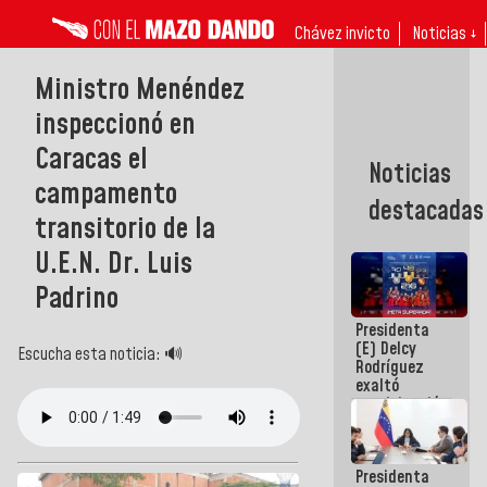
Chávez invicto
Noticias ↓
Ministro Menéndez
inspeccionó en
Caracas el
Noticias
campamento
destacadas
transitorio de la
U.E.N. Dr. Luis
Padrino
Presidenta
(E) Delcy
Escucha esta noticia: 🔊
Rodríguez
exaltó
participación
de
Venezuela
en Juegos
Presidenta
Centroamericanos