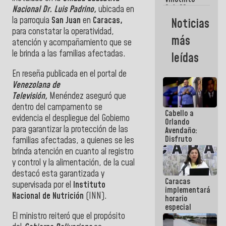
Maiquetía
Sub 20
Nacional Dr. Luis Padrino,
ubicada en
campeona
la parroquia
San Juan
en
Caracas,
Noticias
frente
para constatar la operatividad,
México Sub
más
23 en los
atención y acompañamiento que se
Centroamericanos
le brinda a las familias afectadas.
leídas
En reseña publicada en el portal de
Venezolana de
Televisión,
Menéndez
aseguró que
dentro del campamento se
Cabello a
evidencia el despliegue del Gobierno
Orlando
para garantizar la protección de las
Avendaño:
Disfruto
familias afectadas, a quienes se les
cada vez
brinda atención en cuanto al registro
que escribes
y control y la alimentación, de la cual
porque lo
destacó esta garantizada y
que haces
Caracas
es
supervisada por el
Instituto
implementará
embarrarla
Nacional de Nutrición
(INN).
horario
especial
El ministro reiteró que el propósito
para
adaptarse