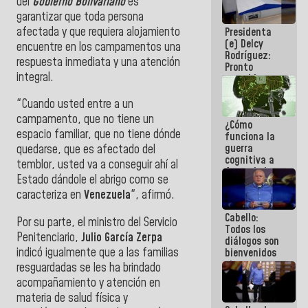
del
Gobierno Bolivariano
es
al plan de
garantizar que toda persona
ahorro
afectada y que requiera alojamiento
Presidenta
energético
(e) Delcy
encuentre en los campamentos una
Rodríguez:
respuesta inmediata y una atención
Pronto
integral.
restableceremos
las
operaciones
"Cuando usted entre a un
en el
campamento, que no tiene un
¿Cómo
Aeropuerto
espacio familiar, que no tiene dónde
funciona la
Internacional
guerra
de
quedarse, que es afectado del
cognitiva a
Maiquetía
temblor, usted va a conseguir ahí al
favor de la
Estado dándole el abrigo como se
narrativa
caracteriza en
Venezuela
", afirmó.
hegemónica?
(1)
Cabello:
Por su parte, el ministro del Servicio
Todos los
Penitenciario,
Julio García Zerpa
diálogos son
indicó igualmente que a las familias
bienvenidos
siempre que
resguardadas se les ha brindado
estén en el
acompañamiento y atención en
marco de la
materia de salud física y
Constitución