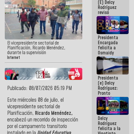
(E) Delcy
y del Caribe
Rodríguez
2026
revisó
agenda
económica y
ejecución de
fondos de
Presidenta
emergencia
Encargada
post-sismos
El vicepresidente sectorial de
felicita a
Planificación, Ricardo Menéndez,
durante la supervisión
Osmaidy
Arias y
Internet
Giraly
Marcano por
hacer
Presidenta
historia en
(e) Delcy
los
Publicado: 08/07/2026 05:19 PM
Rodríguez:
Centroamericanos
Pronto
restableceremos
Este miércoles 08 de julio, el
las
vicepresidente sectorial de
operaciones
Planificación,
Ricardo Menéndez,
en el
Delcy
Aeropuerto
encabezó un recorrido de inspección
Rodríguez
Internacional
por el campamento transitorio
felicita a la
de
instalado en la
Unidad Educativa
Vinotinto