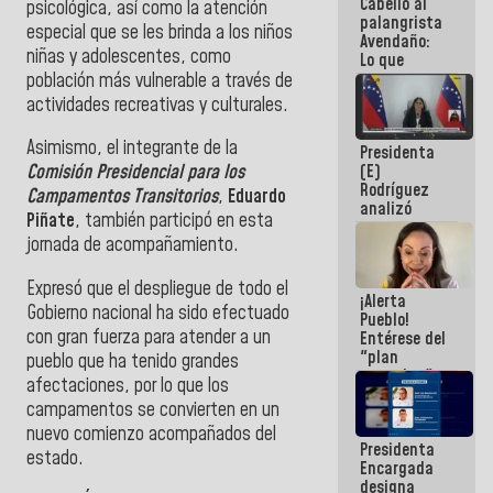
Cabello al
de la
psicológica, así como la atención
palangrista
República
especial que se les brinda a los niños
Avendaño:
niñas y adolescentes, como
Lo que
vayas a
población más vulnerable a través de
escribir
actividades recreativas y culturales.
hazlo hoy
por que no
Asimismo, el integrante de la
Presidenta
sabemos si
(E)
Comisión Presidencial para los
la semana
Rodríguez
que viene
Campamentos Transitorios
,
Eduardo
analizó
hay
Piñate
, también participó en esta
junto a
programa
jornada de acompañamiento.
gobernadores
planes de
recuperación
Expresó que el despliegue de todo el
¡Alerta
del Sistema
Gobierno nacional ha sido efectuado
Pueblo!
Eléctrico
con gran fuerza para atender a un
Entérese del
Nacional
"plan
pueblo que ha tenido grandes
enjambre"
afectaciones, por lo que los
de La Sayo
campamentos se convierten en un
para
sabotear el
nuevo comienzo acompañados del
Presidenta
diálogo y
estado.
Encargada
promover el
designa
caos