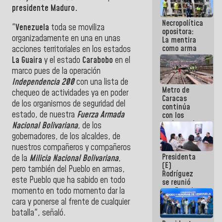
manejo de
presidente Maduro.
escombros
Necropolítica
en La Guaira
"
Venezuela
toda se moviliza
opositora:
organizadamente en una en unas
La mentira
como arma
acciones territoriales en los estados
contra el
La Guaira
y el estado
Carabobo
en el
Pueblo
marco pues de la operación
Independencia 200
con una lista de
Metro de
chequeo de actividades ya en poder
Caracas
de los organismos de seguridad del
continúa
estado, de nuestra
Fuerza Armada
con los
trabajos de
Nacional Bolivariana
, de los
mantenimiento
gobernadores, de los alcaldes, de
e inspección
nuestros compañeros y compañeros
en la Línea 2
Presidenta
de la
Milicia Nacional Bolivariana
,
(E)
pero también del Pueblo en armas,
Rodríguez
este Pueblo que ha sabido en todo
se reunió
con Estado
momento en todo momento dar la
Mayor
cara y ponerse al frente de cualquier
Eléctrico
batalla", señaló.
para