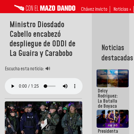
Chávez invicto
Noticias ↓
Ministro Diosdado
Cabello encabezó
despliegue de ODDI de
Noticias
La Guaira y Carabobo
destacadas
Escucha esta noticia: 🔊
Delcy
Rodríguez:
La Batalla
de Boyaca
representa
un capítulo
decisivo en
la gesta
Presidenta
emancipadora