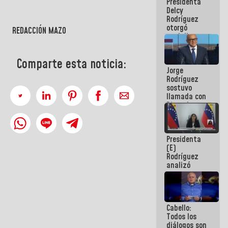
Presidenta
abordar
Delcy
planes de
Rodríguez
acción
otorgó
REDACCIÓN MAZO
medalla
"Héroe de
Venezuela"
Comparte esta noticia:
a servidores
Jorge
públicos
Rodríguez
sostuvo
llamada con
Dinorah
Figuera y
acuerdan
primer
Presidenta
encuentro
(E)
presencial
Rodríguez
para el
analizó
diálogo
junto a
gobernadores
planes de
recuperación
Cabello:
del Sistema
Todos los
Eléctrico
diálogos son
Nacional