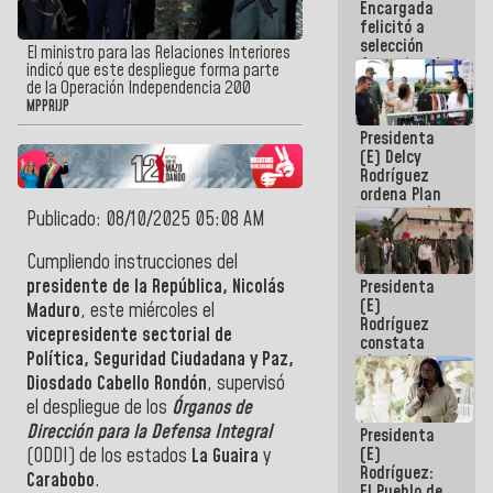
Encargada
de nuestra
felicitó a
América
selección
El ministro para las Relaciones Interiores
femenina de
indicó que este despliegue forma parte
baloncesto
de la Operación Independencia 200
por su
MPPRIJP
clasificación
Presidenta
a la
(E) Delcy
AmeriCup
Rodríguez
2027
ordena Plan
maestro de
Publicado: 08/10/2025 05:08 AM
desarrollo
logístico y
Cumpliendo instrucciones del
turístico
presidente de la República, Nicolás
Presidenta
para La
(E)
Guaira
Maduro
, este miércoles el
Rodríguez
vicepresidente sectorial de
constata
Política, Seguridad Ciudadana y Paz,
obras de
rehabilitación
Diosdado Cabello Rondón
, supervisó
de Escuela
el despliegue de los
Órganos de
Militar de
Dirección para la Defensa Integral
Presidenta
Mamo en La
(E)
Guaira
(ODDI) de los estados
La Guaira
y
Rodríguez:
Carabobo
.
El Pueblo de