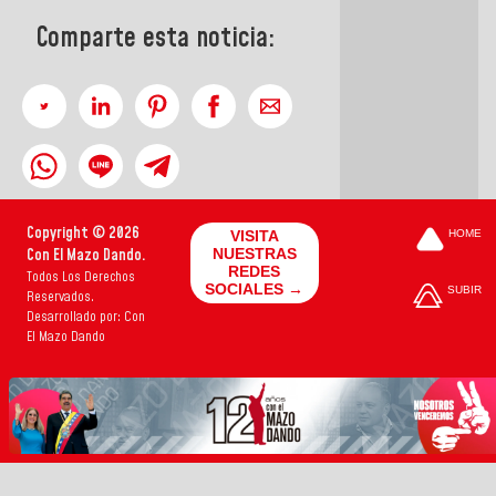
Comparte esta noticia:
Copyright © 2026
VISITA
HOME
Con El Mazo Dando.
NUESTRAS
REDES
Todos Los Derechos
SOCIALES →
SUBIR
Reservados.
Desarrollado por: Con
El Mazo Dando