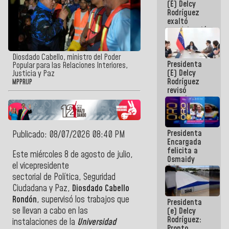
(E) Delcy
Panamericana
Rodríguez
Sub-17
exaltó
participación
de
Venezuela
en Juegos
Diosdado Cabello, ministro del Poder
Presidenta
Centroamericanos
Popular para las Relaciones Interiores,
(E) Delcy
y del Caribe
Justicia y Paz
Rodríguez
2026
MPPRIJP
revisó
agenda
económica y
ejecución de
fondos de
Presidenta
emergencia
Publicado: 08/07/2026 08:40 PM
Encargada
post-sismos
felicita a
Este miércoles 8 de agosto de julio,
Osmaidy
el vicepresidente
Arias y
Giraly
sectorial de Política, Seguridad
Marcano por
Ciudadana y Paz,
Diosdado Cabello
hacer
Rondón
, supervisó los trabajos que
Presidenta
historia en
se llevan a cabo en las
(e) Delcy
los
Rodríguez:
Centroamericanos
instalaciones de la
Universidad
Pronto