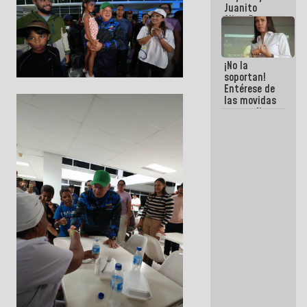
Juanito
Alimaña son
harina del
mismo
costal
¡No la
soportan!
Entérese de
las movidas
que realizan
antiguos
cómplices
de La Sayo
para
sacudírsela