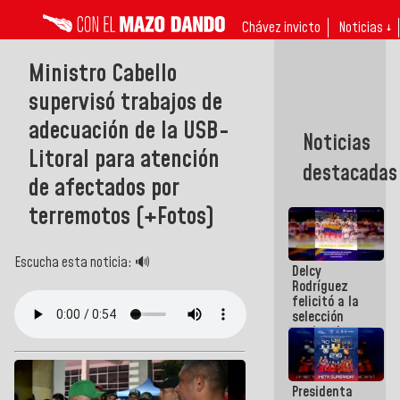
Chávez invicto
Noticias ↓
Ministro Cabello
supervisó trabajos de
adecuación de la USB-
Noticias
Litoral para atención
destacadas
de afectados por
terremotos (+Fotos)
Escucha esta noticia: 🔊
Delcy
Rodríguez
felicitó a la
selección
nacional
masculina
de voleibol
campeona
Presidenta
de la Copa