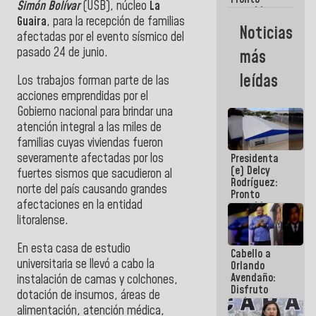
Simón Bolívar
(USB), núcleo
La
restableceremos
Guaira
, para la recepción de familias
las
Noticias
operaciones
afectadas por el evento sísmico del
en el
pasado 24 de junio.
más
Aeropuerto
Internacional
leídas
Los trabajos forman parte de las
de
Maiquetía
acciones emprendidas por el
Gobierno nacional para brindar una
atención integral a las miles de
familias cuyas viviendas fueron
severamente afectadas por los
Presidenta
(e) Delcy
fuertes sismos que sacudieron al
Rodríguez:
norte del país causando grandes
Pronto
afectaciones en la entidad
restableceremos
las
litoralense.
operaciones
en el
En esta casa de estudio
Cabello a
Aeropuerto
universitaria se llevó a cabo la
Orlando
Internacional
Avendaño:
de
instalación de camas y colchones,
Disfruto
Maiquetía
dotación de insumos, áreas de
cada vez
alimentación, atención médica,
que escribes