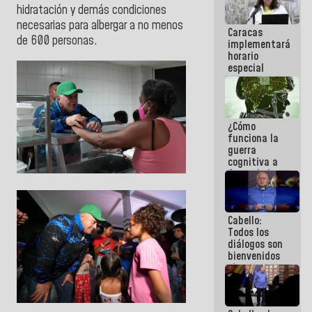
hidratación y demás condiciones
porque lo
que haces
necesarias para albergar a no menos
Caracas
es
de 600 personas.
implementará
embarrarla
horario
especial
para
adaptarse
al plan de
ahorro
¿Cómo
energético
funciona la
guerra
cognitiva a
favor de la
narrativa
hegemónica?
(1)
Cabello:
Todos los
diálogos son
bienvenidos
siempre que
estén en el
marco de la
Constitución