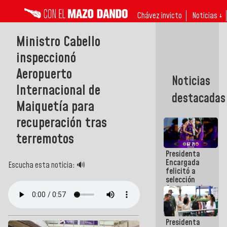
Chávez invicto
Noticias ↓
Ministro Cabello
inspeccionó
Aeropuerto
Noticias
Internacional de
destacadas
Maiquetía para
recuperación tras
terremotos
Presidenta
Encargada
Escucha esta noticia: 🔊
felicitó a
selección
femenina de
baloncesto
por su
clasificación
Presidenta
a la