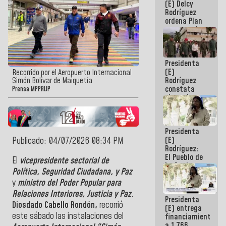
(E) Delcy
AmeriCup
Rodríguez
2027
ordena Plan
maestro de
desarrollo
logístico y
turístico
Presidenta
para La
(E)
Guaira
Recorrido por el Aeropuerto Internacional
Rodríguez
Simón Bolívar de Maiquetía
constata
Prensa MPPRIJP
obras de
rehabilitación
de Escuela
Militar de
Presidenta
Mamo en La
(E)
Publicado: 04/07/2026 08:34 PM
Guaira
Rodríguez:
El Pueblo de
El
vicepresidente sectorial de
La Guaira
Política, Seguridad Ciudadana, y Paz
siempre
y
ministro del Poder Popular para
estará
acompañada
Relaciones Interiores, Justicia y Paz
,
Presidenta
por el
Diosdado Cabello Rondón,
recorrió
(E) entrega
Gobierno
este sábado las instalaciones del
financiamientos
Nacional
a 1.766