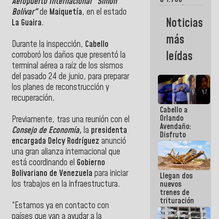
Aeropuerto Internacional "Simón
comerciantes
Bolívar"
de
Maiquetía
, en el estado
y
Noticias
La Guaira
.
emprendedores
afectados
más
por
Durante la inspección,
Cabello
terremotos
leídas
corroboró los daños que presentó la
terminal aérea a raíz de los sismos
del pasado 24 de junio, para preparar
los planes de reconstrucción y
recuperación.
Cabello a
Orlando
Previamente, tras una reunión con el
Avendaño:
Consejo de Economía,
la
presidenta
Disfruto
encargada Delcy Rodríguez
anunció
cada vez
que escribes
una gran alianza internacional que
porque lo
está coordinando el
Gobierno
que haces
Bolivariano de Venezuela
para iniciar
Llegan dos
es
los trabajos en la infraestructura.
nuevos
embarrarla
trenes de
trituración
“Estamos ya en contacto con
para
países que van a ayudar a la
optimizar