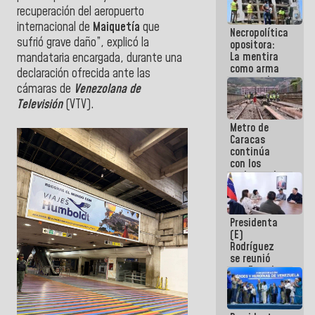
manejo de
recuperación del aeropuerto
escombros
internacional de
Maiquetía
que
Necropolítica
en La Guaira
sufrió grave daño”, explicó la
opositora:
La mentira
mandataria encargada, durante una
como arma
declaración ofrecida ante las
contra el
cámaras de
Venezolana de
Pueblo
Televisión
(VTV).
Metro de
Caracas
continúa
con los
trabajos de
mantenimiento
e inspección
en la Línea 2
Presidenta
(E)
Rodríguez
se reunió
con Estado
Mayor
Eléctrico
para