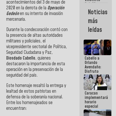
Maiquetía
acontecimientos del 3 de mayo de
Sub 20
2020 en la derrota de la
Operación
campeona
Noticias
frente
Gedeón
en su intento de invasión
México Sub
mercenaria.
más
23 en los
Centroamericanos
leídas
Durante la condecoración contó con
la presencia de altas autoridades
militares y policiales, el
vicepresidente sectorial de Política,
Seguridad Ciudadana y Paz,
Diosdado Cabello
, quienes
Cabello a
Orlando
destacaron la importancia de esta
Avendaño:
operación en la preservación de la
Disfruto
seguridad del país.
cada vez
que escribes
porque lo
Este homenaje resaltó la entrega y
que haces
lealtad de estos patriotas en
Caracas
es
defensa de la soberanía nacional.
implementará
embarrarla
horario
Entre los homenajeados se
especial
encuentran:
para
adaptarse