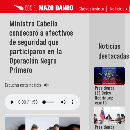
Chávez invicto
Noticias ↓
Ministro Cabello
condecoró a efectivos
de seguridad que
Noticias
participaron en la
destacadas
Operación Negro
Primero
Escucha esta noticia: 🔊
Presidenta
(E) Delcy
Rodríguez
exaltó
participación
de
Venezuela
en Juegos
Presidenta
Centroamericanos