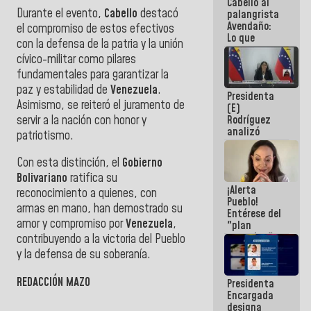
Cabello al
de la
Durante el evento,
Cabello
destacó
palangrista
República
Avendaño:
el compromiso de estos efectivos
Lo que
con la defensa de la patria y la unión
vayas a
cívico-militar como pilares
escribir
hazlo hoy
fundamentales para garantizar la
por que no
paz y estabilidad de
Venezuela
.
Presidenta
sabemos si
Asimismo, se reiteró el juramento de
(E)
la semana
servir a la nación con honor y
Rodríguez
que viene
analizó
hay
patriotismo.
junto a
programa
gobernadores
Con esta distinción, el
Gobierno
planes de
Bolivariano
ratifica su
recuperación
¡Alerta
del Sistema
reconocimiento a quienes, con
Pueblo!
Eléctrico
armas en mano, han demostrado su
Entérese del
Nacional
amor y compromiso por
Venezuela
,
"plan
enjambre"
contribuyendo a la victoria del Pueblo
de La Sayo
y la defensa de su soberanía.
para
sabotear el
REDACCIÓN MAZO
Presidenta
diálogo y
Encargada
promover el
designa
caos