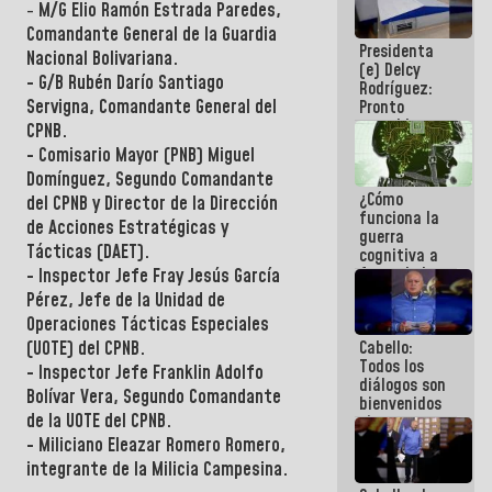
-
M/G Elio Ramón Estrada Paredes,
al plan de
ahorro
Comandante General de la Guardia
Presidenta
energético
Nacional Bolivariana.
(e) Delcy
- G/B Rubén Darío Santiago
Rodríguez:
Servigna, Comandante General del
Pronto
restableceremos
CPNB.
las
- Comisario Mayor (PNB) Miguel
operaciones
Domínguez, Segundo Comandante
en el
¿Cómo
Aeropuerto
del CPNB y Director de la Dirección
funciona la
Internacional
de Acciones Estratégicas y
guerra
de
Tácticas (DAET).
cognitiva a
Maiquetía
favor de la
- Inspector Jefe Fray Jesús García
narrativa
Pérez, Jefe de la Unidad de
hegemónica?
Operaciones Tácticas Especiales
(1)
Cabello:
(UOTE) del CPNB.
Todos los
- Inspector Jefe Franklin Adolfo
diálogos son
Bolívar Vera, Segundo Comandante
bienvenidos
de la UOTE del CPNB.
siempre que
estén en el
- Miliciano Eleazar Romero Romero,
marco de la
integrante de la Milicia Campesina.
Constitución