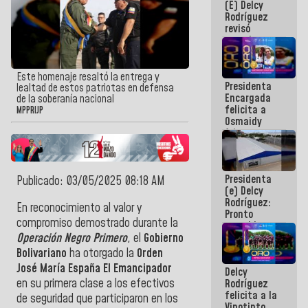
(E) Delcy
y del Caribe
Rodríguez
2026
revisó
agenda
económica y
ejecución de
fondos de
Este homenaje resaltó la entrega y
Presidenta
emergencia
lealtad de estos patriotas en defensa
Encargada
post-sismos
de la soberanía nacional
felicita a
MPPRIJP
Osmaidy
Arias y
Giraly
Marcano por
hacer
Presidenta
historia en
Publicado: 03/05/2025 08:18 AM
(e) Delcy
los
Rodríguez:
Centroamericanos
En reconocimiento al valor y
Pronto
compromiso demostrado durante la
restableceremos
las
Operación Negro Primero
, el
Gobierno
operaciones
Bolivariano
ha otorgado la
Orden
en el
José María España El Emancipador
Delcy
Aeropuerto
en su primera clase a los efectivos
Rodríguez
Internacional
felicita a la
de
de seguridad que participaron en los
Vinotinto