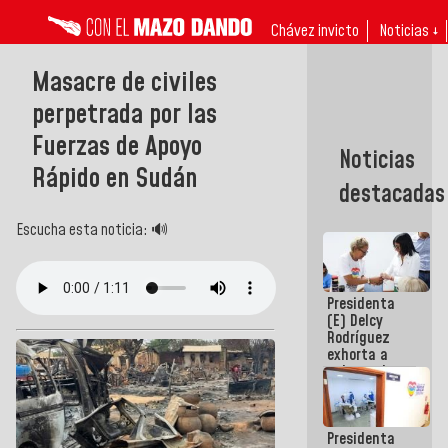
Chávez invicto
Noticias ↓
Masacre de civiles
perpetrada por las
Fuerzas de Apoyo
Noticias
Rápido en Sudán
destacadas
Escucha esta noticia: 🔊
Presidenta
(E) Delcy
Rodríguez
exhorta a
gobernadores
y alcaldes a
edificar
casas para
Presidenta
abuelos