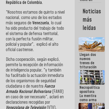
República de Colombia
.
programa
que se
Noticias
“Nosotros estamos de quinto a nivel
convierta en
tendencia?
nacional, como uno de los estados
más
más seguros de
Venezuela
, lo cual
leídas
ha sido producto del trabajo de todo
el sistema de defensa territorial,
con la perfecta fusión militar,
policial y popular", explicó el alto
oficial castrense.
Llegan dos
nuevos
Dicha cooperación, según explicó,
trenes de
permite la recepción de información
trituración
de inteligencia popular, "y también
para
ha facilitado la actuación inmediata
optimizar
manejo de
de los organismos de seguridad
escombros
ciudadana o de nuestra
Fuerza
Necropolítica
en La Guaira
Armada Nacional Bolivariana
(FANB)
opositora:
La mentira
en caso de ser necesario", aclaró en
como arma
declaraciones recogidas por
contra el
Venezolana de Televisión
(VTV).
Pueblo