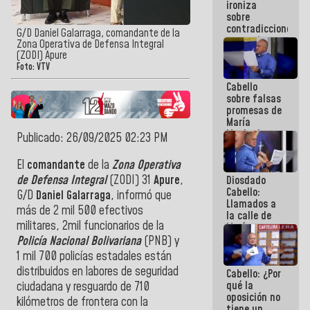
ironiza
la semana
sobre
que viene
contradicciones
hay
G/D Daniel Galarraga, comandante de la
y mentiras
programa
Zona Operativa de Defensa Integral
de María
(ZODI) Apure
Machado:
Foto: VTV
¡Créanle!
Cabello
sobre falsas
promesas de
María
Machado:
Publicado: 26/09/2025 02:23 PM
¿Quién le
puede creer?
El
comandante
de la
Zona Operativa
¿Y la gente
de Defensa Integral
(ZODI) 31
Apure
,
Diosdado
que ella iba
Cabello:
a salvar en
G/D
Daniel Galarraga
, informó que
Llamados a
La Guaira?
más de 2 mil 500 efectivos
la calle de
militares, 2mil funcionarios de la
María
Machado se
Policía Nacional Bolivariana
(PNB) y
estrellaron
1 mil 700 policías estadales están
de frente
distribuidos en labores de seguridad
Cabello: ¿Por
contra el
qué la
Pueblo
ciudadana y resguardo de 710
oposición no
kilómetros de frontera con la
tiene un