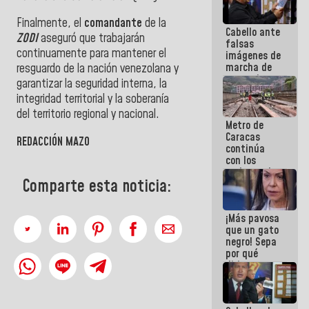
Finalmente, el
comandante
de la
Cabello ante
ZODI
aseguró que trabajarán
falsas
continuamente para mantener el
imágenes de
marcha de
resguardo de la nación venezolana y
extremistas:
garantizar la seguridad interna, la
Son unos
integridad territorial y la soberanía
coberos,
del territorio regional y nacional.
viven de la
Metro de
mentira
Caracas
REDACCIÓN MAZO
continúa
con los
trabajos de
Comparte esta noticia:
mantenimiento
e inspección
en la Línea 2
¡Más pavosa
que un gato
negro! Sepa
por qué
dirigentes
opositores
se
desmarcan