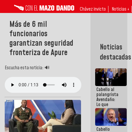
Chávez invicto
Noticias ↓
Más de 6 mil
funcionarios
garantizan seguridad
Noticias
fronteriza de Apure
destacadas
Escucha esta noticia: 🔊
Cabello al
palangrista
Avendaño:
Lo que
vayas a
escribir
hazlo hoy
por que no
Cabello
sabemos si