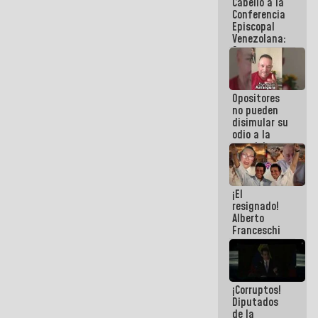
Cabello a la
de La Sayo
Conferencia
Episcopal
Venezolana:
Son unos
inmorales,
ni una
botella de
Opositores
agua han
no pueden
llevado
disimular su
odio a la
paz del
pueblo
¡El
resignado!
Alberto
Franceschi
muestra su
frustración
ante
burguesía
¡Corruptos!
de siempre
Diputados
de la