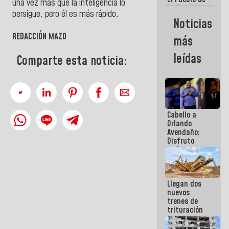
una vez más que la inteligencia lo
La Guaira
persigue, pero él es más rápido.
siempre
Noticias
estará
acompañada
REDACCIÓN MAZO
más
por el
Gobierno
leídas
Comparte esta noticia:
Nacional
Cabello a
Orlando
Avendaño:
Disfruto
cada vez
que escribes
porque lo
que haces
Llegan dos
es
nuevos
embarrarla
trenes de
trituración
para
optimizar