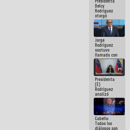
Presidenta
abordar
Delcy
planes de
Rodríguez
acción
otorgó
medalla
"Héroe de
Venezuela"
a servidores
Jorge
públicos
Rodríguez
sostuvo
llamada con
Dinorah
Figuera y
acuerdan
primer
Presidenta
encuentro
(E)
presencial
Rodríguez
para el
analizó
diálogo
junto a
gobernadores
planes de
recuperación
Cabello:
del Sistema
Todos los
Eléctrico
diálogos son
Nacional