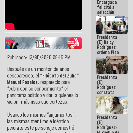
Encargada
de nuestra
felicitó a
América
selección
femenina de
baloncesto
por su
clasificación
Presidenta
a la
(E) Delcy
AmeriCup
Rodríguez
2027
ordena Plan
Publicado: 13/05/2026 09:16 PM
maestro de
desarrollo
logístico y
Después de un montón de años
turístico
desaparecido, el
"Filósofo del Zulia"
Presidenta
para La
Manuel Rosales
, reapareció para
(E)
Guaira
Rodríguez
"cubrir con su conocimiento" el
constata
panorama político y dar, a quienes lo
obras de
vieron, más risas que certezas.
rehabilitación
de Escuela
Militar de
Usando los mismos "argumentos",
Presidenta
Mamo en La
las mismas mentiras e idéntica
(E)
Guaira
Rodríguez:
perorata este personaje demostró
El Pueblo de