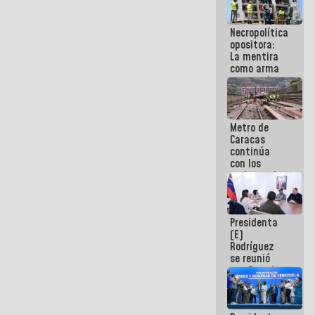
manejo de
escombros
Necropolítica
en La Guaira
opositora:
La mentira
como arma
contra el
Pueblo
Metro de
Caracas
continúa
con los
trabajos de
mantenimiento
e inspección
en la Línea 2
Presidenta
(E)
Rodríguez
se reunió
con Estado
Mayor
Eléctrico
para