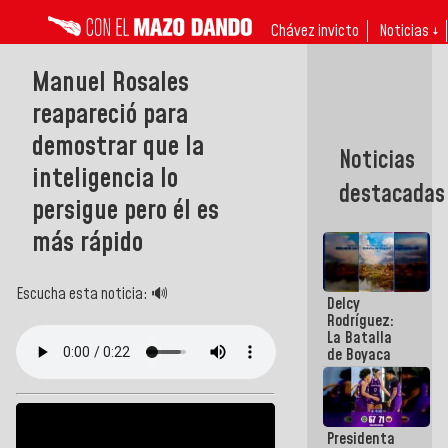
Chávez invicto
Noticias ↓
Manuel Rosales
reapareció para
demostrar que la
Noticias
inteligencia lo
destacadas
persigue pero él es
más rápido
Escucha esta noticia: 🔊
Delcy
Rodríguez:
La Batalla
de Boyaca
representa
un capítulo
decisivo en
la gesta
Presidenta
emancipadora