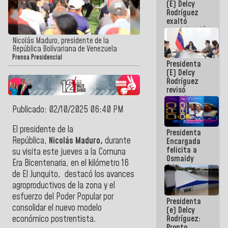
(E) Delcy
Panamericana
Rodríguez
Sub-17
exaltó
participación
de
Nicolás Maduro, presidente de la
Venezuela
República Bolivariana de Venezuela
en Juegos
Prensa Presidencial
Presidenta
Centroamericanos
(E) Delcy
y del Caribe
Rodríguez
2026
revisó
agenda
económica y
Publicado: 02/10/2025 06:40 PM
ejecución de
fondos de
El presidente de la
Presidenta
emergencia
República
,
Nicolás Maduro,
durante
Encargada
post-sismos
felicita a
su visita este jueves a la Comuna
Osmaidy
Era Bicentenaria, en el kilómetro 16
Arias y
de El Junquito, destacó los avances
Giraly
Marcano por
agroproductivos de la zona y el
hacer
esfuerzo del Poder Popular por
Presidenta
historia en
consolidar el nuevo modelo
(e) Delcy
los
Rodríguez:
económico postrentista.
Centroamericanos
Pronto