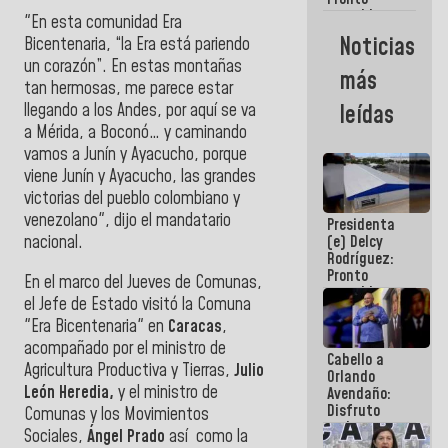
restableceremos
"En esta comunidad Era
las
Noticias
Bicentenaria, “la Era está pariendo
operaciones
un corazón”. En estas montañas
en el
más
Aeropuerto
tan hermosas, me parece estar
Internacional
llegando a los Andes, por aquí se va
leídas
de
a Mérida, a Boconó… y caminando
Maiquetía
vamos a Junín y Ayacucho, porque
viene Junín y Ayacucho, las grandes
victorias del pueblo colombiano y
venezolano", dijo el mandatario
Presidenta
nacional.
(e) Delcy
Rodríguez:
Pronto
En el marco del Jueves de Comunas,
restableceremos
el Jefe de Estado visitó la Comuna
las
"Era Bicentenaria" en
Caracas
,
operaciones
en el
acompañado por el ministro de
Cabello a
Aeropuerto
Agricultura Productiva y Tierras,
Julio
Orlando
Internacional
León Heredia,
y el ministro de
Avendaño:
de
Disfruto
Maiquetía
Comunas y los Movimientos
cada vez
Sociales,
Ángel Prado
a
sí como la
que escribes