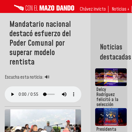
Chávez invicto
Noticias ↓
Mandatario nacional
destacó esfuerzo del
Poder Comunal por
Noticias
superar modelo
destacadas
rentista
Escucha esta noticia: 🔊
Delcy
Rodríguez
felicitó a la
selección
nacional
masculina
de voleibol
campeona
Presidenta
de la Copa