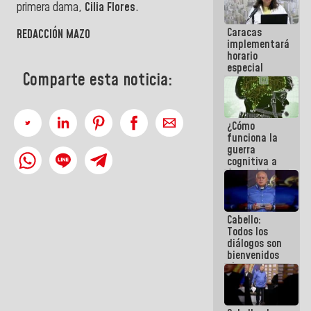
primera dama,
Cilia Flores
.
porque lo
que haces
Caracas
es
REDACCIÓN MAZO
implementará
embarrarla
horario
especial
Comparte esta noticia:
para
adaptarse
al plan de
ahorro
¿Cómo
energético
funciona la
guerra
cognitiva a
favor de la
narrativa
hegemónica?
(1)
Cabello:
Todos los
diálogos son
bienvenidos
siempre que
estén en el
marco de la
Constitución