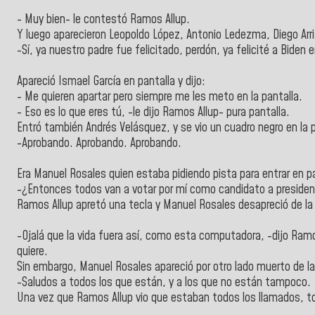
- Muy bien- le contestó Ramos Allup.
Y luego aparecieron Leopoldo López, Antonio Ledezma, Diego Arria
-Sí, ya nuestro padre fue felicitado, perdón, ya felicité a Biden e
Apareció Ismael García en pantalla y dijo:
- Me quieren apartar pero siempre me les meto en la pantalla.
- Eso es lo que eres tú, -le dijo Ramos Allup- pura pantalla.
Entró también Andrés Velásquez, y se vio un cuadro negro en la 
-Aprobando. Aprobando. Aprobando.
Era Manuel Rosales quien estaba pidiendo pista para entrar en pan
-¿Entonces todos van a votar por mí como candidato a presiden
Ramos Allup apretó una tecla y Manuel Rosales desapreció de la 
-Ojalá que la vida fuera así, como esta computadora, -dijo Ramo
quiere.
Sin embargo, Manuel Rosales apareció por otro lado muerto de la 
-Saludos a todos los que están, y a los que no están tampoco.
Una vez que Ramos Allup vio que estaban todos los llamados, to