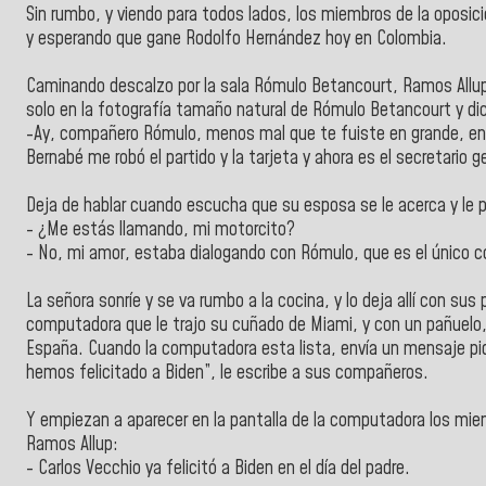
Sin rumbo, y viendo para todos lados, los miembros de la oposició
y esperando que gane Rodolfo Hernández hoy en Colombia.
Caminando descalzo por la sala Rómulo Betancourt, Ramos Allup 
solo en la fotografía tamaño natural de Rómulo Betancourt y di
-Ay, compañero Rómulo, menos mal que te fuiste en grande, e
Bernabé me robó el partido y la tarjeta y ahora es el secretario g
Deja de hablar cuando escucha que su esposa se le acerca y le 
- ¿Me estás llamando, mi motorcito?
- No, mi amor, estaba dialogando con Rómulo, que es el único co
La señora sonríe y se va rumbo a la cocina, y lo deja allí con su
computadora que le trajo su cuñado de Miami, y con un pañuelo, 
España. Cuando la computadora esta lista, envía un mensaje pidi
hemos felicitado a Biden”, le escribe a sus compañeros.
Y empiezan a aparecer en la pantalla de la computadora los miemb
Ramos Allup:
- Carlos Vecchio ya felicitó a Biden en el día del padre.