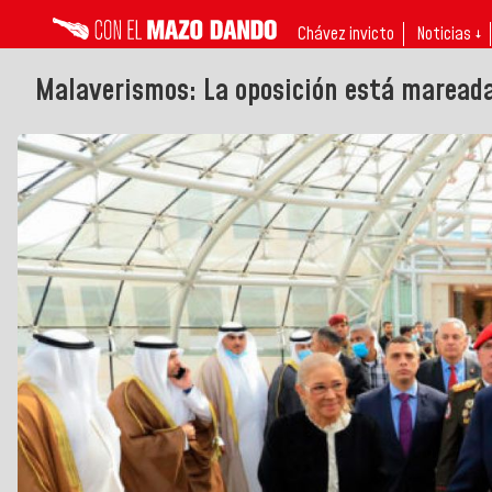
Chávez invicto
Noticias ↓
Malaverismos: La oposición está mareada