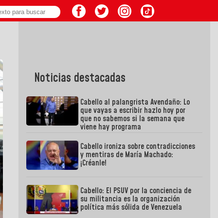
Noticias destacadas
Cabello al palangrista Avendaño: Lo
que vayas a escribir hazlo hoy por
que no sabemos si la semana que
viene hay programa
Cabello ironiza sobre contradicciones
y mentiras de María Machado:
¡Créanle!
Cabello: El PSUV por la conciencia de
su militancia es la organización
política más sólida de Venezuela