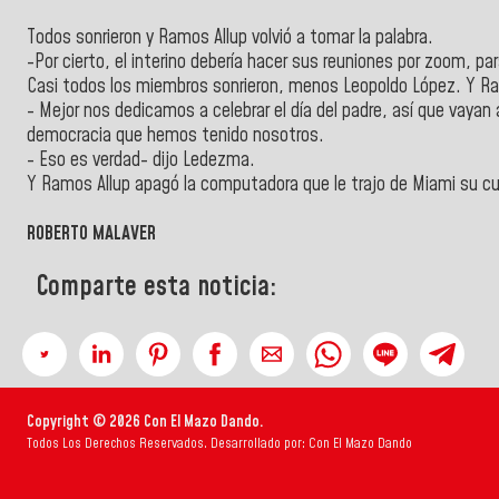
Todos sonrieron y Ramos Allup volvió a tomar la palabra.
-Por cierto, el interino debería hacer sus reuniones por zoom, para
Casi todos los miembros sonrieron, menos Leopoldo López. Y Ram
- Mejor nos dedicamos a celebrar el día del padre, así que vayan 
democracia que hemos tenido nosotros.
- Eso es verdad- dijo Ledezma.
Y Ramos Allup apagó la computadora que le trajo de Miami su c
ROBERTO MALAVER
Comparte esta noticia:
Copyright © 2026 Con El Mazo Dando.
Todos Los Derechos Reservados. Desarrollado por: Con El Mazo Dando