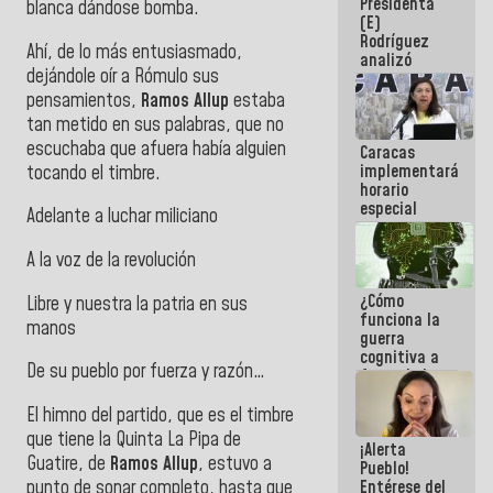
Presidenta
sabemos si
blanca dándose bomba.
(E)
la semana
Rodríguez
que viene
Ahí, de lo más entusiasmado,
analizó
hay
dejándole oír a Rómulo sus
junto a
programa
gobernadores
pensamientos,
Ramos Allup
estaba
planes de
tan metido en sus palabras, que no
recuperación
escuchaba que afuera había alguien
Caracas
del Sistema
implementará
tocando el timbre.
Eléctrico
horario
Nacional
especial
Adelante a luchar miliciano
para
adaptarse
A la voz de la revolución
al plan de
ahorro
¿Cómo
energético
Libre y nuestra la patria en sus
funciona la
manos
guerra
cognitiva a
De su pueblo por fuerza y razón…
favor de la
narrativa
hegemónica?
El himno del partido, que es el timbre
(1)
que tiene la Quinta La Pipa de
¡Alerta
Guatire, de
Ramos Allup
, estuvo a
Pueblo!
punto de sonar completo, hasta que
Entérese del