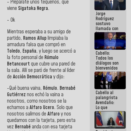
- Prepárate unos tequeños, que
Venezuela"
viene
Sigatoka Negra
.
a servidores
Jorge
públicos
Rodríguez
- Ok
sostuvo
llamada con
Mientras esperaba a su amigo de
Dinorah
partido,
Ramos Allup
limpiaba la
Figuera y
acuerdan
armadura falsa que compró en
primer
Toledo
,
España
, y luego se acercó a
Cabello:
encuentro
la foto personal de
Rómulo
Todos los
presencial
diálogos son
para el
Betancourt
que cubre una pared de
bienvenidos
diálogo
la sala. Allí se paró de frente al líder
siempre que
de
Acción Democrática
y dijo:
estén en el
marco de la
Constitución
-Qué buena vaina,
Rómulo
.
Bernabé
Cabello al
de la
Gutiérrez
nos echó la vaina a
palangrista
República
nosotros, como nosotros se la
Avendaño:
echamos a
Alfaro Ucero
. Solo que
Lo que
vayas a
nosotros salimos de
Alfaro
y nos
escribir
quedamos con la tarjeta, pero esta
hazlo hoy
vez
Bernabé
anda con esa tarjeta
por que no