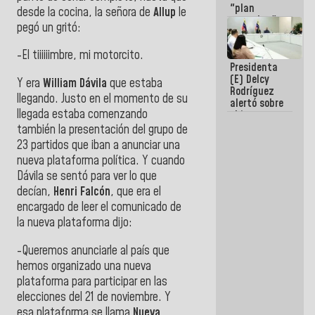
"plan
desde la cocina, la señora de
Allup
le
enjambre"
pegó un gritó:
de La Sayo
para
-El tiiiiiimbre, mi motorcito.
sabotear el
Presidenta
diálogo y
(E) Delcy
promover el
Y era
William Dávila
que estaba
Rodríguez
caos
llegando. Justo en el momento de su
alertó sobre
llegada estaba comenzando
el impacto
de la
también la presentación del grupo de
emergencia
23 partidos que iban a anunciar una
climática en
nueva plataforma política. Y cuando
los oceános
Dávila se sentó para ver lo que
decían,
Henri Falcón
, que era el
encargado de leer el comunicado de
la nueva plataforma dijo:
-Queremos anunciarle al país que
hemos organizado una nueva
plataforma para participar en las
elecciones del 21 de noviembre. Y
esa plataforma se llama
Nueva