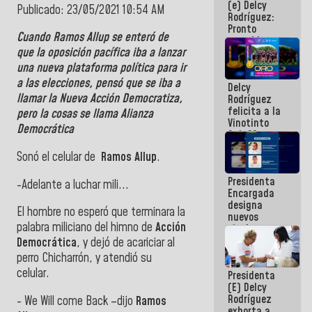
(e) Delcy
los
Publicado: 23/05/2021 10:54 AM
Rodríguez:
Centroamericanos
Pronto
Cuando Ramos Allup se enteró de
restableceremos
que la oposición pacífica iba a lanzar
las
operaciones
una nueva plataforma política para ir
en el
a las elecciones, pensó que se iba a
Delcy
Aeropuerto
llamar la Nueva Acción Democratiza,
Rodríguez
Internacional
felicita a la
de
pero la cosas se llama Alianza
Vinotinto
Maiquetía
Democrática
Sub 20
campeona
Sonó el celular de
Ramos Allup
.
frente
México Sub
Presidenta
23 en los
-Adelante a luchar mili...
Encargada
Centroamericanos
designa
El hombre no esperó que terminara la
nuevos
palabra miliciano del himno de
Acción
titulares en
el
Democrática
, y dejó de acariciar al
Viceministerio
perro Chicharrón, y atendió su
de Energía
celular.
Presidenta
Eléctrica y
(E) Delcy
CORPOELEC
Rodríguez
- We Will come Back –dijo
Ramos
exhorta a