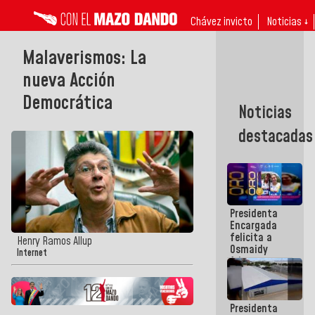
Chávez invicto
Noticias ↓
Malaverismos: La
nueva Acción
Democrática
Noticias
destacadas
Presidenta
Encargada
felicita a
Henry Ramos Allup
Osmaidy
Internet
Arias y
Giraly
Marcano por
hacer
Presidenta
historia en