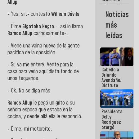
Allup
gobernadores
y alcaldes a
Noticias
- Yes, sir.- contestó
William Dávila
edificar
casas para
más
abuelos
- Dime
Sigatoka Negra
.- así lo llama
Ramos Allup
cariñosamente-.
leídas
- Viene una vaina nueva de la gente
pacífica de la oposición.
- Sí, ya me enteré. Vente para la
Cabello a
casa para verlo aquí disfrutando de
Orlando
unos tequeños.
Avendaño:
Disfruto
- Ok. No se diga más.
cada vez
que escribes
porque lo
Ramos Allup
le pegó un grito a su
que haces
señora esposa que estaba en la
Presidenta
es
cocina, y desde allá ella le respondió.
Delcy
embarrarla
Rodríguez
otorgó
- Dime, mi motorcito.
medalla
"Héroe de