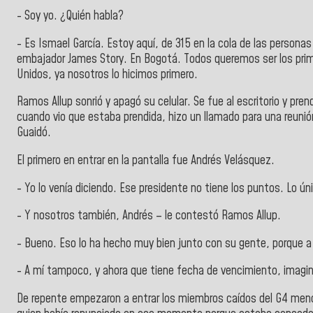
- Soy yo. ¿Quién habla?
- Es Ismael García. Estoy aquí, de 315 en la cola de las persona
embajador James Story. En Bogotá. Todos queremos ser los pri
Unidos, ya nosotros lo hicimos primero.
Ramos Allup sonrió y apagó su celular. Se fue al escritorio y pre
cuando vio que estaba prendida, hizo un llamado para una reuni
Guaidó.
El primero en entrar en la pantalla fue Andrés Velásquez.
- Yo lo venía diciendo. Ese presidente no tiene los puntos. Lo ún
- Y nosotros también, Andrés – le contestó Ramos Allup.
- Bueno. Eso lo ha hecho muy bien junto con su gente, porque a
- A mí tampoco, y ahora que tiene fecha de vencimiento, imagin
De repente empezaron a entrar los miembros caídos del G4 meno