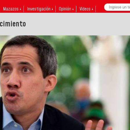
Mazazos ↓
Investigación ↓
Opinión ↓
Videos ↓
ncimiento