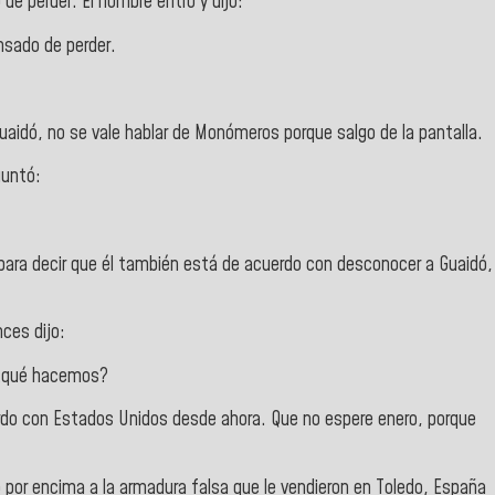
e perder. El hombre entró y dijo:
nsado de perder.
uaidó, no se vale hablar de Monómeros porque salgo de la pantalla.
guntó:
 para decir que él también está de acuerdo con desconocer a Guaidó,
ces dijo:
 ¿qué hacemos?
do con Estados Unidos desde ahora. Que no espere enero, porque
por encima a la armadura falsa que le vendieron en Toledo, España