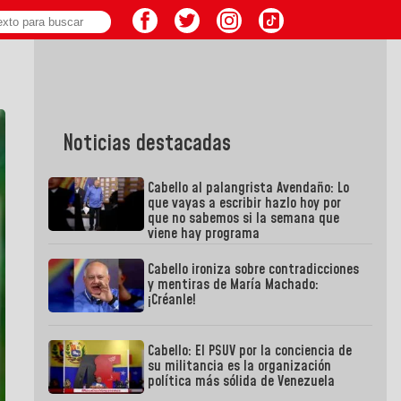
Noticias destacadas
Cabello al palangrista Avendaño: Lo
que vayas a escribir hazlo hoy por
que no sabemos si la semana que
viene hay programa
Cabello ironiza sobre contradicciones
y mentiras de María Machado:
¡Créanle!
Cabello: El PSUV por la conciencia de
su militancia es la organización
política más sólida de Venezuela