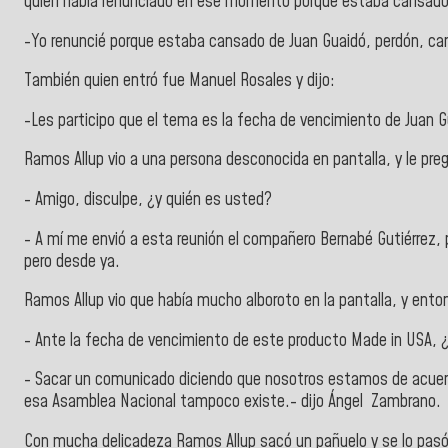
quien había renunciado en ese momento porque estaba cansado d
-Yo renuncié porque estaba cansado de Juan Guaidó, perdón, ca
También quien entró fue Manuel Rosales y dijo:
-Les participo que el tema es la fecha de vencimiento de Juan G
Ramos Allup vio a una persona desconocida en pantalla, y le pre
- Amigo, disculpe, ¿y quién es usted?
- A mí me envió a esta reunión el compañero Bernabé Gutiérrez,
pero desde ya.
Ramos Allup vio que había mucho alboroto en la pantalla, y enton
- Ante la fecha de vencimiento de este producto Made in USA,
- Sacar un comunicado diciendo que nosotros estamos de acuer
esa Asamblea Nacional tampoco existe.- dijo Ángel Zambrano.
Con mucha delicadeza Ramos Allup sacó un pañuelo y se lo pasó 