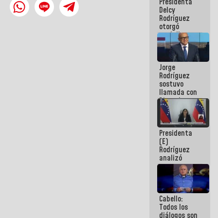
Presidenta
abordar
Delcy
planes de
Rodríguez
acción
otorgó
medalla
"Héroe de
Venezuela"
a servidores
Jorge
públicos
Rodríguez
sostuvo
llamada con
Dinorah
Figuera y
acuerdan
primer
Presidenta
encuentro
(E)
presencial
Rodríguez
para el
analizó
diálogo
junto a
gobernadores
planes de
recuperación
Cabello:
del Sistema
Todos los
Eléctrico
diálogos son
Nacional