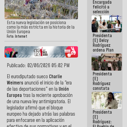
Encargada
de nuestra
felicitó a
América
selección
femenina de
baloncesto
Esta nueva legislación se posiciona
por su
como la más estricta en la historia de la
clasificación
Unión Europea
Presidenta
a la
Foto: Internet
(E) Delcy
AmeriCup
Rodríguez
2027
ordena Plan
maestro de
desarrollo
logístico y
Publicado: 02/06/2026 05:02 PM
turístico
Presidenta
para La
El eurodiputado sueco
Charlie
(E)
Guaira
Weimers
anunció el inicio de la "era
Rodríguez
constata
de las deportaciones" en la
Unión
obras de
Europea
tras la reciente aprobación
rehabilitación
de una nueva ley antimigratoria. El
de Escuela
Militar de
legislador afirmó que el bloque
Presidenta
Mamo en La
europeo ha dejado atrás las palabras
(E)
Guaira
para enfocarse en la aplicación
Rodríguez:
efectiva de sus normativas y en el
El Pueblo de