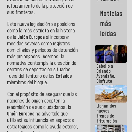
La Guaira
reforzamiento de la protección de
siempre
Noticias
sus fronteras.
estará
acompañada
más
Esta nueva legislación se posiciona
por el
Gobierno
como la más estricta en la historia
leídas
Nacional
de la
Unión Europea
al incorporar
medidas severas como registros
domiciliarios y periodos de detención
más prolongados. Además, la
normativa contempla la creación de
Cabello a
centros de deportación situados
Orlando
fuera del territorio de los
Estados
Avendaño:
Disfruto
miembros del bloque.
cada vez
que escribes
Con el propósito de asegurar que las
porque lo
naciones de origen acepten la
que haces
Llegan dos
es
readmisión de sus ciudadanos, la
nuevos
embarrarla
Unión Europea
ha advertido que
trenes de
utilizará su influencia en aspectos
trituración
para
estratégicos como la ayuda exterior,
optimizar