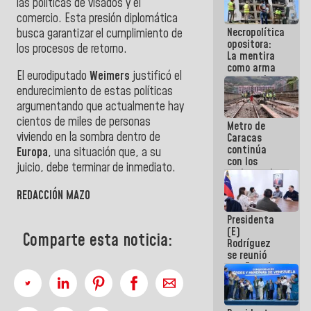
las políticas de visados y el
manejo de
comercio. Esta presión diplomática
escombros
Necropolítica
busca garantizar el cumplimiento de
en La Guaira
opositora:
los procesos de retorno.
La mentira
como arma
El eurodiputado
Weimers
justificó el
contra el
endurecimiento de estas políticas
Pueblo
argumentando que actualmente hay
cientos de miles de personas
Metro de
viviendo en la sombra dentro de
Caracas
continúa
Europa
, una situación que, a su
con los
juicio, debe terminar de inmediato.
trabajos de
mantenimiento
REDACCIÓN MAZO
e inspección
en la Línea 2
Presidenta
(E)
Comparte esta noticia:
Rodríguez
se reunió
con Estado
Mayor
Eléctrico
para