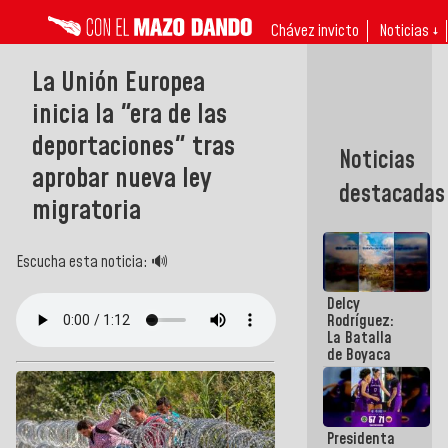
Chávez invicto
Noticias ↓
La Unión Europea
inicia la "era de las
deportaciones" tras
Noticias
aprobar nueva ley
destacadas
migratoria
Escucha esta noticia: 🔊
Delcy
Rodríguez:
La Batalla
de Boyaca
representa
un capítulo
decisivo en
la gesta
Presidenta
emancipadora