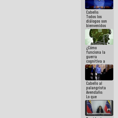
al plan de
ahorro
Cabello:
energético
Todos los
diálogos son
bienvenidos
siempre que
estén en el
marco de la
Constitución
¿Cómo
de la
funciona la
República
guerra
cognitiva a
favor de la
narrativa
hegemónica?
(1)
Cabello al
palangrista
Avendaño:
Lo que
vayas a
escribir
hazlo hoy
por que no