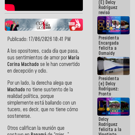
(E) Delcy
y del Caribe
Rodríguez
2026
revisó
agenda
económica y
ejecución de
fondos de
Presidenta
emergencia
Publicado: 17/06/2026 10:41 PM
Encargada
post-sismos
felicita a
A los opositores, cada día que pasa,
Osmaidy
sus sentimientos de amor por
María
Arias y
Giraly
Corina Machado
se le han convertido
Marcano por
en decepción y odio.
hacer
Presidenta
historia en
Por un lado, la derecha alega que
(e) Delcy
los
Rodríguez:
Centroamericanos
Machado
no tiene sustento de la
Pronto
realidad política, porque
restableceremos
simplemente está bailando con un
las
tucero, es decir, que no tiene cómo
operaciones
en el
sostenerse.
Delcy
Aeropuerto
Rodríguez
Internacional
Otros califican la reunión que
felicita a la
de
sostuvo en
Panamá
de “mier…”
Vinotinto