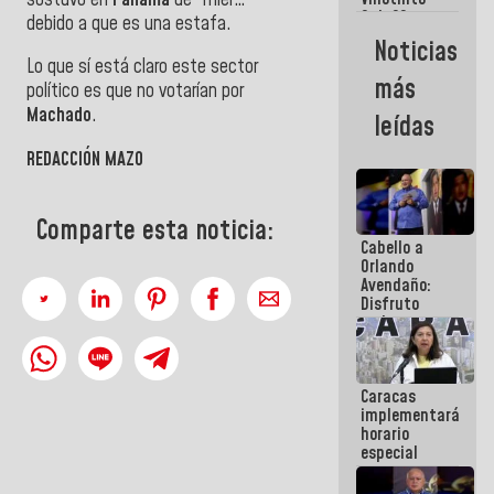
Maiquetía
Sub 20
debido a que es una estafa.
campeona
Noticias
frente
Lo que sí está claro este sector
México Sub
más
político es que no votarían por
23 en los
Centroamericanos
Machado
.
leídas
REDACCIÓN MAZO
Comparte esta noticia:
Cabello a
Orlando
Avendaño:
Disfruto
cada vez
que escribes
porque lo
que haces
Caracas
es
implementará
embarrarla
horario
especial
para
adaptarse