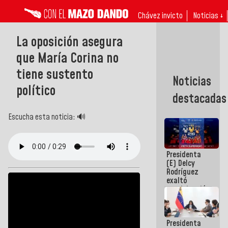
Chávez invicto
Noticias ↓
La oposición asegura
que María Corina no
tiene sustento
Noticias
político
destacadas
Escucha esta noticia: 🔊
Presidenta
(E) Delcy
Rodríguez
exaltó
participación
de
Venezuela
en Juegos
Presidenta
Centroamericanos