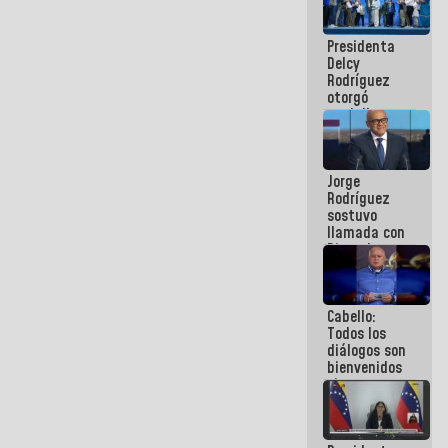
manejo de
escombros
Presidenta
en La Guaira
Delcy
Rodríguez
otorgó
medalla
"Héroe de
Venezuela"
a servidores
Jorge
públicos
Rodríguez
sostuvo
llamada con
Dinorah
Figuera y
acuerdan
primer
Cabello:
encuentro
Todos los
presencial
diálogos son
para el
bienvenidos
diálogo
siempre que
estén en el
marco de la
Constitución