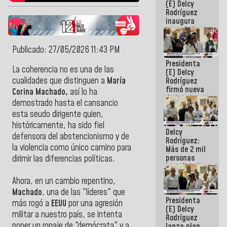
(E) Delcy
Rodríguez
inaugura
casa de los
Abuelos
Primavera
Publicado: 27/05/2026 11:43 PM
en Caracas
Presidenta
La coherencia no es una de las
(E) Delcy
cualidades que distinguen a
María
Rodríguez
firmó nueva
Corina Machado,
así lo ha
de Ley de
demostrado hasta el cansancio
Arrendamiento
esta seudo dirigente quien,
aprobada
por la AN
históricamente, ha sido fiel
Delcy
defensora del abstencionismo y de
Rodríguez:
la violencia como único camino para
Más de 2 mil
personas
dirimir las diferencias políticas.
beneficiadas
con planes
Ahora, en un cambio repentino,
para
Machado
, una de las "líderes" que
atención de
Presidenta
emergencia
más rogó a
EEUU
por una agresión
(E) Delcy
sísmica en
militar a nuestro país, se intenta
Rodríguez
la última
poner un ropaje de "demócrata" y a
lanza plan