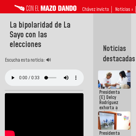
Chávez invicto
Noticias ↓
La bipolaridad de La
Sayo con las
elecciones
Noticias
destacadas
Escucha esta noticia: 🔊
Presidenta
(E) Delcy
Rodríguez
exhorta a
gobernadores
y alcaldes a
edificar
casas para
Presidenta
abuelos