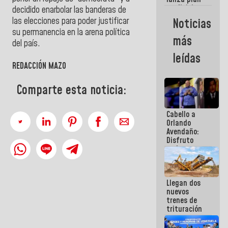
semana
crediticio
decidido enarbolar las banderas de
con subsidio
las elecciones para poder justificar
Noticias
a Juntas de
su permanencia en la arena política
Condominio
más
del país.
leídas
REDACCIÓN MAZO
Comparte esta noticia:
Cabello a
Orlando
Avendaño:
Disfruto
cada vez
que escribes
porque lo
que haces
Llegan dos
es
nuevos
embarrarla
trenes de
trituración
para
optimizar