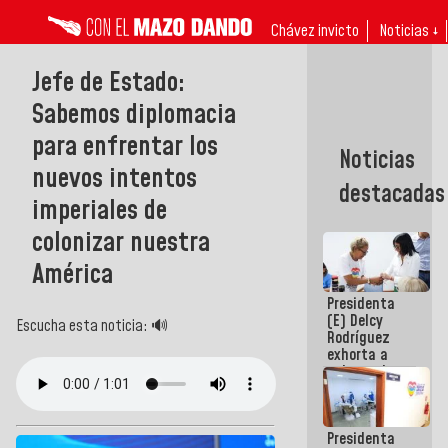
Chávez invicto
Noticias ↓
Jefe de Estado:
Sabemos diplomacia
para enfrentar los
Noticias
nuevos intentos
destacadas
imperiales de
colonizar nuestra
América
Presidenta
(E) Delcy
Escucha esta noticia: 🔊
Rodríguez
exhorta a
gobernadores
y alcaldes a
edificar
casas para
Presidenta
abuelos