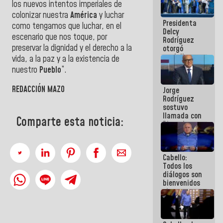
los nuevos intentos imperiales de
manejo de
colonizar nuestra
América
y luchar
escombros
Presidenta
en La Guaira
como tengamos que luchar, en el
Delcy
escenario que nos toque, por
Rodríguez
preservar la dignidad y el derecho a la
otorgó
medalla
vida, a la paz y a la existencia de
"Héroe de
nuestro
Pueblo
”.
Venezuela"
a servidores
REDACCIÓN MAZO
Jorge
públicos
Rodríguez
sostuvo
llamada con
Comparte esta noticia:
Dinorah
Figuera y
acuerdan
primer
Cabello:
encuentro
Todos los
presencial
diálogos son
para el
bienvenidos
diálogo
siempre que
estén en el
marco de la
Constitución