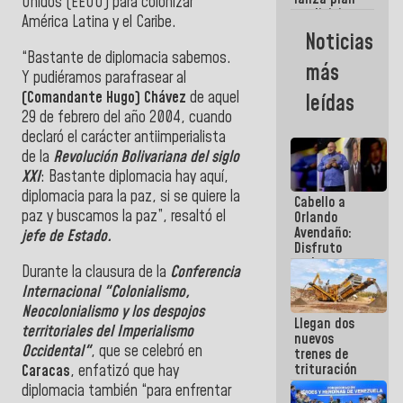
semana
Unidos (EEUU) para colonizar
crediticio
América Latina y el Caribe.
con subsidio
Noticias
a Juntas de
“Bastante de diplomacia sabemos.
Condominio
más
Y pudiéramos parafrasear al
(Comandante Hugo) Chávez
de aquel
leídas
29 de febrero del año 2004, cuando
declaró el carácter antiimperialista
de la
Revolución Bolivariana del siglo
XXI
: Bastante diplomacia hay aquí,
diplomacia para la paz, si se quiere la
Cabello a
paz y buscamos la paz”, resaltó el
Orlando
Avendaño:
jefe de Estado.
Disfruto
cada vez
Durante la clausura de la
Conferencia
que escribes
Internacional "Colonialismo,
porque lo
que haces
Neocolonialismo y los despojos
Llegan dos
es
territoriales del Imperialismo
nuevos
embarrarla
Occidental"
, que se celebró en
trenes de
trituración
Caracas
,
enfatizó que hay
para
diplomacia también “para enfrentar
optimizar