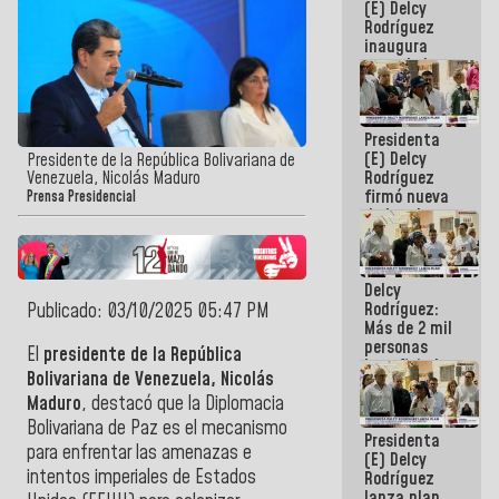
(E) Delcy
Rodríguez
inaugura
casa de los
Abuelos
Primavera
en Caracas
Presidenta
(E) Delcy
Presidente de la República Bolivariana de
Rodríguez
Venezuela, Nicolás Maduro
firmó nueva
Prensa Presidencial
de Ley de
Arrendamiento
aprobada
por la AN
Delcy
Rodríguez:
Publicado: 03/10/2025 05:47 PM
Más de 2 mil
personas
El
presidente de la República
beneficiadas
Bolivariana de Venezuela, Nicolás
con planes
Maduro
, destacó que la Diplomacia
para
atención de
Bolivariana de Paz es el mecanismo
Presidenta
emergencia
para enfrentar las amenazas e
(E) Delcy
sísmica en
intentos imperiales de Estados
Rodríguez
la última
lanza plan