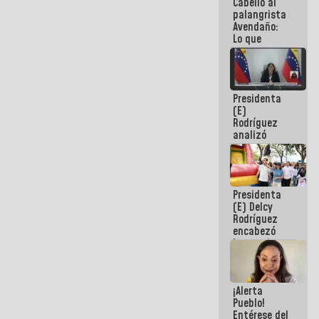
Cabello al
de la
palangrista
República
Avendaño:
Lo que
vayas a
escribir
hazlo hoy
por que no
Presidenta
sabemos si
(E)
la semana
Rodríguez
que viene
analizó
hay
junto a
programa
gobernadores
planes de
recuperación
Presidenta
del Sistema
(E) Delcy
Eléctrico
Rodríguez
Nacional
encabezó
lanzamiento
del Plan
Nacional de
Recreación
¡Alerta
Vacacional
Pueblo!
Entérese del