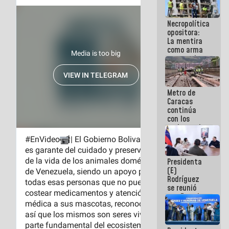
porque lo
que haces
Necropolítica
es
opositora:
embarrarla
La mentira
como arma
contra el
Pueblo
Metro de
Caracas
continúa
con los
trabajos de
mantenimiento
e inspección
en la Línea 2
Presidenta
(E)
Rodríguez
se reunió
con Estado
Mayor
Eléctrico
para