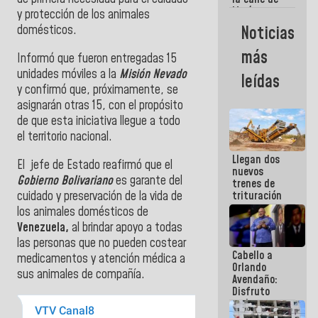
María
y protección de los animales
Machado se
Noticias
domésticos.
estrellaron
de frente
más
Informó que fueron entregadas 15
contra el
Pueblo
unidades móviles a la
Misión Nevado
leídas
y confirmó que, próximamente, se
asignarán otras 15, con el propósito
de que esta iniciativa llegue a todo
el territorio nacional.
Llegan dos
El jefe de Estado reafirmó que el
nuevos
Gobierno Bolivariano
es garante del
trenes de
cuidado y preservación de la vida de
trituración
para
los animales domésticos de
optimizar
Venezuela,
al brindar apoyo a todas
manejo de
las personas que no pueden costear
escombros
Cabello a
en La Guaira
medicamentos y atención médica a
Orlando
sus animales de compañía.
Avendaño:
Disfruto
cada vez
que escribes