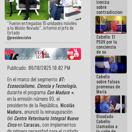
ironiza
la semana
sobre
que viene
contradicciones
hay
y mentiras
programa
de María
"Fueron entregadas 15 unidades móviles
Machado:
a la Misión Nevado", informó el jefe de
¡Créanle!
Estado
Cabello: El
@presidencialve
PSUV por la
conciencia
de su
militancia
es la
organización
Publicado: 06/10/2025 10:02 PM
política más
Cabello
sólida de
En el marco del segmento
6T:
sobre falsas
Venezuela
Ecosocialismo, Ciencia y Tecnología,
promesas de
María
durante el programa
Con Maduro +
,
Machado:
en la emisión número 93, el
¿Quién le
presidente de la República,
Nicolás
puede creer?
¿Y la gente
Maduro,
anunció la reinauguración
Diosdado
que ella iba
del
Centro Veterinario Integral Nuevo
Cabello:
a salvar en
Circo
en
Caracas,
con implementos
Llamados a
La Guaira?
de primera necesidad para el cuida
do
la calle de