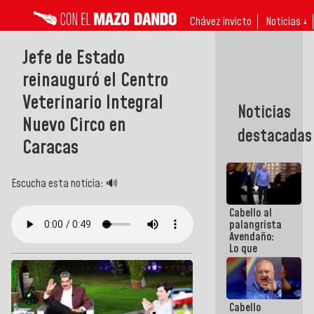
Chávez invicto
Noticias ↓
Jefe de Estado
reinauguró el Centro
Veterinario Integral
Noticias
Nuevo Circo en
destacadas
Caracas
Escucha esta noticia: 🔊
Cabello al
palangrista
Avendaño:
Lo que
vayas a
escribir
hazlo hoy
por que no
Cabello
sabemos si