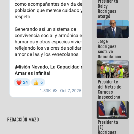
Presidenta
abordar
Delcy
planes de
Rodríguez
acción
otorgó
medalla
"Héroe de
Venezuela"
a servidores
Jorge
públicos
Rodríguez
sostuvo
llamada con
Dinorah
Figuera y
acuerdan
primer
Presidente
encuentro
del Metro de
presencial
Caracas
para el
inspeccionó
diálogo
trabajos de
rehabilitación
y
modernización
REDACCIÓN MAZO
Presidenta
de la vía
(E)
férrea
Rodríguez