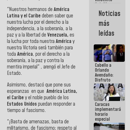
Maiquetía
Sub 20
"Nuestros hermanos de
América
campeona
Noticias
frente
Latina y el Caribe
deben saber que
México Sub
nuestra lucha por el derecho a la
más
23 en los
independencia, a la soberanía, a la
Centroamericanos
leídas
paz y a la libertad de
Venezuela,
es
la lucha por toda nuestra
América
y
nuestra Victoria será también para
toda
América
, por el derecho a la
soberanía, a la paz y contra la
Cabello a
mentira imperial" , arengó el Jefe de
Orlando
Estado.
Avendaño:
Disfruto
Asimismo,
destacó que pone sus
cada vez
que escribes
esperanzas en que
América Latina,
porque lo
el Caribe
y el noble pueblo de los
que haces
Estados Unidos
puedan responder a
Caracas
es
implementará
embarrarla
tiempo al fascismo.
horario
especial
"¡Basta de amenazas, basta de
para
militarismo, de fascismo; respeto al
adaptarse