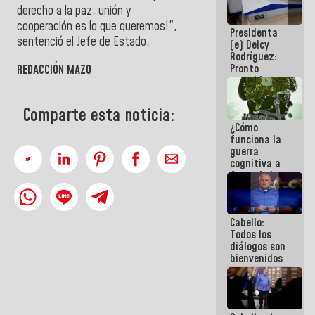
al plan de
derecho a la paz, unión y
ahorro
cooperación es lo que queremos!",
Presidenta
energético
sentenció el Jefe de Estado,
(e) Delcy
Rodríguez:
Pronto
REDACCIÓN MAZO
restableceremos
las
operaciones
Comparte esta noticia:
en el
¿Cómo
Aeropuerto
funciona la
Internacional
guerra
de
cognitiva a
Maiquetía
favor de la
narrativa
hegemónica?
(1)
Cabello:
Todos los
diálogos son
bienvenidos
siempre que
estén en el
marco de la
Constitución