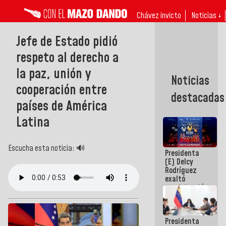
Chávez invicto
Noticias ↓
Jefe de Estado pidió
respeto al derecho a
la paz, unión y
Noticias
cooperación entre
destacadas
países de América
Latina
Escucha esta noticia: 🔊
Presidenta
(E) Delcy
Rodríguez
exaltó
participación
de
Venezuela
en Juegos
Presidenta
Centroamericanos