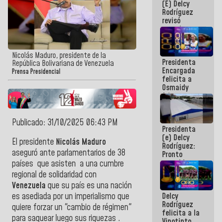
(E) Delcy
y del Caribe
Rodríguez
2026
revisó
agenda
económica y
ejecución de
fondos de
Nicolás Maduro, presidente de la
Presidenta
emergencia
República Bolivariana de Venezuela
Encargada
post-sismos
Prensa Presidencial
felicita a
Osmaidy
Arias y
Giraly
Marcano por
hacer
Publicado: 31/10/2025 06:43 PM
Presidenta
historia en
(e) Delcy
los
El presidente
Nicolás Maduro
Rodríguez:
Centroamericanos
aseguró ante parlamentarios de 38
Pronto
restableceremos
países que asisten a una cumbre
las
regional de solidaridad con
operaciones
Venezuela
que su país es una nación
en el
Delcy
es asediada por un imperialismo que
Aeropuerto
Rodríguez
Internacional
quiere forzar un "cambio de régimen"
felicita a la
de
para saquear luego sus riquezas .
Vinotinto