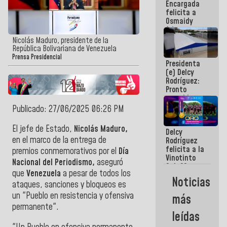
Encargada
post-sismos
felicita a
Osmaidy
Arias y
Giraly
Nicolás Maduro, presidente de la
Marcano por
República Bolivariana de Venezuela
hacer
Prensa Presidencial
Presidenta
historia en
(e) Delcy
los
Rodríguez:
Centroamericanos
Pronto
restableceremos
las
Publicado: 27/06/2025 06:26 PM
operaciones
en el
El jefe de Estado,
Nicolás Maduro,
Delcy
Aeropuerto
en el marco de la entrega de
Rodríguez
Internacional
felicita a la
de
premios conmemorativos por el
Día
Vinotinto
Maiquetía
Nacional del Periodismo,
aseguró
Sub 20
que
Venezuela
a pesar de todos los
campeona
Noticias
frente
ataques, sanciones y bloqueos es
México Sub
un "Pueblo en resistencia y ofensiva
más
23 en los
permanente".
Centroamericanos
leídas