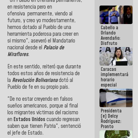
"Un Pueblo en ofensiva permanente,
en resistencia pero en
ofensiva
permanente,
viendo al
futuro, y creo yo modestamente,
hemos dotado al Pueblo de una
Cabello a
Orlando
herramienta poderosa para creer en
Avendaño:
si mismo", aseveró el Mandatario
Disfruto
nacional desde el
Palacio de
cada vez
que escribes
Miraflores
.
porque lo
que haces
En este sentido, reiteró que durante
Caracas
es
todos estos años de resistencia de
implementará
embarrarla
horario
la
Revolución Bolivariana
dotó al
especial
Pueblo de fe en su propio país.
para
adaptarse
"De no estar creyendo en falsos
al plan de
sueños americanos, porque al final
ahorro
Presidenta
energético
los migrantes víctimas del racismo
(e) Delcy
en
Estados
Unidos
cuando regresan
Rodríguez:
saben que tienen Patria", sentenció
Pronto
restableceremos
el jefe de Estado.
las