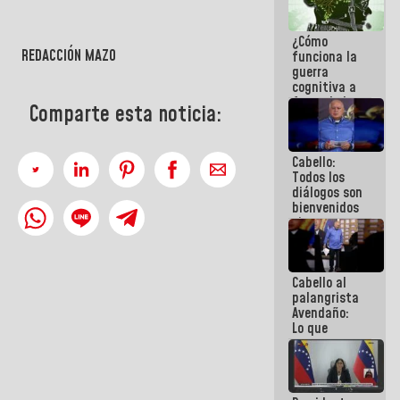
operaciones
en el
¿Cómo
Aeropuerto
REDACCIÓN MAZO
funciona la
Internacional
guerra
de
cognitiva a
Maiquetía
favor de la
Comparte esta noticia:
narrativa
hegemónica?
(1)
Cabello:
Todos los
diálogos son
bienvenidos
siempre que
estén en el
marco de la
Constitución
Cabello al
de la
palangrista
República
Avendaño:
Lo que
vayas a
escribir
hazlo hoy
por que no