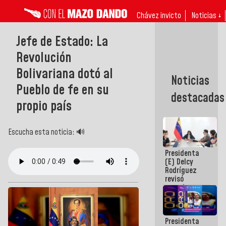
Chávez invicto
Noticias ↓
Jefe de Estado: La
Revolución
Bolivariana dotó al
Noticias
Pueblo de fe en su
destacadas
propio país
Escucha esta noticia: 🔊
Presidenta
(E) Delcy
Rodríguez
revisó
agenda
económica y
ejecución de
fondos de
Presidenta
emergencia