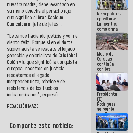
manejo de
nuestra madre, tiene levantado en
escombros
su mano derecha el penacho rojo
Necropolítica
en La Guaira
que significa al
Gran Cacique
opositora:
La mentira
Guaicaipuro
, jefe de jefes".
como arma
contra el
"Estamos haciendo justicia y yo me
Pueblo
siento feliz. Porque si en el
Norte
supremacista se rescata el legado
Metro de
genocida y colonialista de
Cristóbal
Caracas
Colón
y lo que significó la conquista
continúa
europea, nosotros en justicia
con los
trabajos de
rescatamos el legado
mantenimiento
independentista, rebelde y de
e inspección
resistencia de los Pueblos
en la Línea 2
Presidenta
indoamericanos", expresó.
(E)
Rodríguez
REDACCIÓN MAZO
se reunió
con Estado
Mayor
Comparte esta noticia:
Eléctrico
para