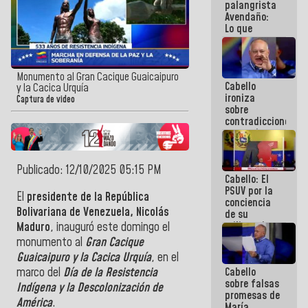
palangrista
Avendaño:
Lo que
vayas a
escribir
hazlo hoy
por que no
Monumento al Gran Cacique Guaicaipuro
Cabello
sabemos si
y la Cacica Urquía
ironiza
la semana
Captura de video
sobre
que viene
contradicciones
hay
y mentiras
programa
de María
Machado:
¡Créanle!
Publicado: 12/10/2025 05:15 PM
Cabello: El
PSUV por la
El
presidente de la República
conciencia
Bolivariana de Venezuela, Nicolás
de su
militancia
Maduro
, inauguró este domingo el
es la
monumento al
Gran Cacique
organización
Guaicaipuro y la Cacica Urquía
, en el
política más
Cabello
marco del
Día de la Resistencia
sólida de
sobre falsas
Venezuela
Indígena y la Descolonización de
promesas de
América
.
María