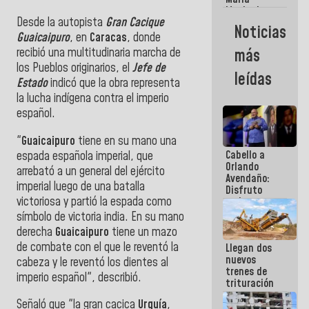
Machado:
Desde la autopista
Gran Cacique
¿Quién le
Noticias
puede creer?
Guaicaipuro
, en
Caracas
, donde
¿Y la gente
recibió una multitudinaria marcha de
más
que ella iba
los Pueblos originarios, el
Jefe de
a salvar en
leídas
La Guaira?
Estado
indicó que la obra representa
la lucha indígena contra el imperio
español.
"
Guaicaipuro
tiene en su mano una
Cabello a
espada española imperial, que
Orlando
arrebató a un general del ejército
Avendaño:
imperial luego de una batalla
Disfruto
victoriosa y partió la espada como
cada vez
que escribes
símbolo de victoria india. En su mano
porque lo
derecha
Guaicaipuro
tiene un mazo
que haces
de combate con el que le reventó la
Llegan dos
es
nuevos
embarrarla
cabeza y le reventó los dientes al
trenes de
imperio español", describió.
trituración
para
Señaló que "la gran cacica
Urquía
,
optimizar