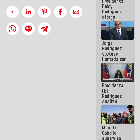
Presidenta
abordar
Delcy
planes de
Rodríguez
acción
otorgó
medalla
"Héroe de
Venezuela"
a servidores
Jorge
públicos
Rodríguez
sostuvo
llamada con
Dinorah
Figuera y
acuerdan
primer
Presidenta
encuentro
(E)
presencial
Rodríguez
para el
analizó
diálogo
junto a
gobernadores
planes de
recuperación
Ministro
del Sistema
Cabello
Eléctrico
supervisa
Nacional