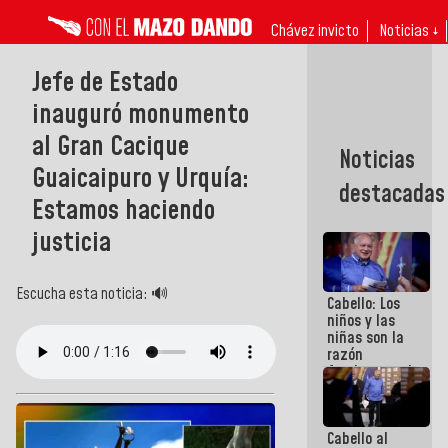
Chávez invicto
Noticias ↓
Jefe de Estado
inauguró monumento
al Gran Cacique
Noticias
Guaicaipuro y Urquía:
destacadas
Estamos haciendo
justicia
Escucha esta noticia: 🔊
Cabello: Los
niños y las
niñas son la
razón
fundamental
de todo lo
que
estamos
Cabello al
haciendo