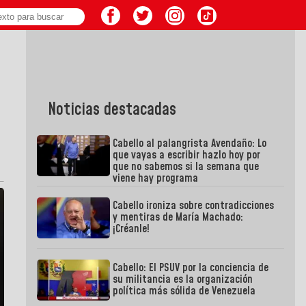
Noticias destacadas
Cabello al palangrista Avendaño: Lo
que vayas a escribir hazlo hoy por
que no sabemos si la semana que
viene hay programa
Cabello ironiza sobre contradicciones
y mentiras de María Machado:
¡Créanle!
Cabello: El PSUV por la conciencia de
su militancia es la organización
política más sólida de Venezuela