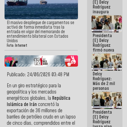
(E) Delcy
Rodríguez
inaugura
casa de los
Abuelos
El masivo despliegue de cargamentos se
Primavera
activó de forma inmediata tras la
en Caracas
entrada en vigor del memorando de
Presidenta
entendimiento bilateral con Estados
(E) Delcy
Unidos
Rodríguez
Foto: Internet
firmó nueva
de Ley de
Arrendamiento
aprobada
por la AN
Delcy
Publicado: 24/06/2026 03:48 PM
Rodríguez:
Más de 2 mil
En un giro estratégico para la
personas
geopolítica y los mercados
beneficiadas
con planes
energéticos globales, la
República
para
Islámica de Irán
concretó la
atención de
exportación de 36 millones de
Presidenta
emergencia
barriles de petróleo crudo en un lapso
(E) Delcy
sísmica en
Rodríguez
la última
de cinco días, comprendidos entre el
lanza plan