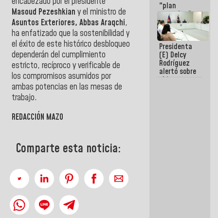
encabezado por el presidente
"plan
Masoud Pezeshkian
y el ministro de
enjambre"
Asuntos Exteriores, Abbas Araqchi
,
de La Sayo
para
ha enfatizado que la sostenibilidad y
sabotear el
el éxito de este histórico desbloqueo
Presidenta
diálogo y
dependerán del cumplimiento
(E) Delcy
promover el
Rodríguez
caos
estricto, recíproco y verificable de
alertó sobre
los compromisos asumidos por
el impacto
ambas potencias en las mesas de
de la
emergencia
trabajo.
climática en
los oceános
REDACCIÓN MAZO
Comparte esta noticia: