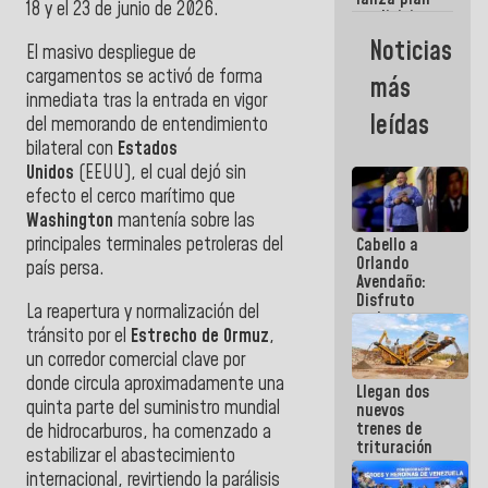
semana
18 y el 23 de junio de 2026.
crediticio
con subsidio
Noticias
El masivo despliegue de
a Juntas de
Condominio
cargamentos se activó de forma
más
inmediata tras la entrada en vigor
leídas
del memorando de entendimiento
bilateral con
Estados
Unidos
(EEUU), el cual dejó sin
efecto el cerco marítimo que
Washington
mantenía sobre las
principales terminales petroleras del
Cabello a
Orlando
país persa.
Avendaño:
Disfruto
La reapertura y normalización del
cada vez
tránsito por el
Estrecho de Ormuz
,
que escribes
porque lo
un corredor comercial clave por
que haces
donde circula aproximadamente una
Llegan dos
es
quinta parte del suministro mundial
nuevos
embarrarla
trenes de
de hidrocarburos, ha comenzado a
trituración
estabilizar el abastecimiento
para
internacional, revirtiendo la parálisis
optimizar