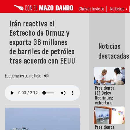
Chávez invicto
Noticias ↓
Irán reactiva el
Estrecho de Ormuz y
exporta 36 millones
Noticias
de barriles de petróleo
destacadas
tras acuerdo con EEUU
Escucha esta noticia: 🔊
Presidenta
(E) Delcy
Rodríguez
exhorta a
gobernadores
y alcaldes a
edificar
casas para
Presidenta
abuelos