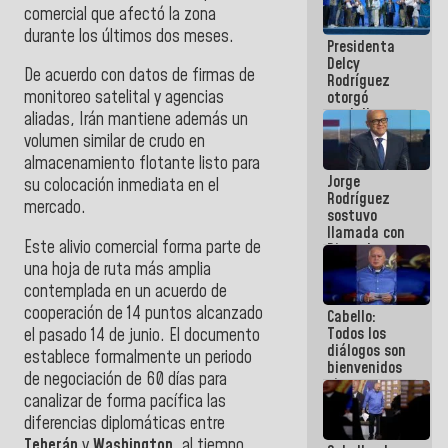
comercial que afectó la zona
manejo de
escombros
durante los últimos dos meses.
Presidenta
en La Guaira
Delcy
De acuerdo con datos de firmas de
Rodríguez
monitoreo satelital y agencias
otorgó
medalla
aliadas, Irán mantiene además un
"Héroe de
volumen similar de crudo en
Venezuela"
almacenamiento flotante listo para
a servidores
Jorge
públicos
su colocación inmediata en el
Rodríguez
mercado.
sostuvo
llamada con
Este alivio comercial forma parte de
Dinorah
Figuera y
una hoja de ruta más amplia
acuerdan
contemplada en un acuerdo de
primer
cooperación de 14 puntos alcanzado
Cabello:
encuentro
Todos los
el pasado 14 de junio. El documento
presencial
diálogos son
para el
establece formalmente un periodo
bienvenidos
diálogo
de negociación de 60 días para
siempre que
canalizar de forma pacífica las
estén en el
marco de la
diferencias diplomáticas entre
Constitución
Teherán
y
Washington
, al tiempo