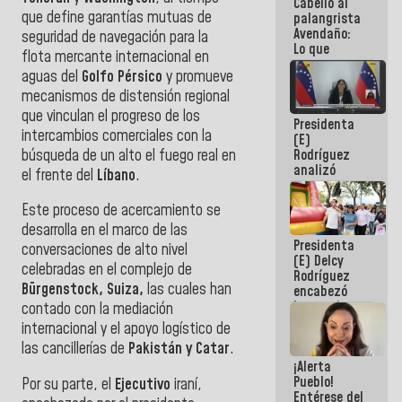
Cabello al
de la
que define garantías mutuas de
palangrista
República
Avendaño:
seguridad de navegación para la
Lo que
flota mercante internacional en
vayas a
aguas del
Golfo Pérsico
y promueve
escribir
hazlo hoy
mecanismos de distensión regional
por que no
que vinculan el progreso de los
Presidenta
sabemos si
intercambios comerciales con la
(E)
la semana
búsqueda de un alto el fuego real en
Rodríguez
que viene
analizó
hay
el frente del
Líbano
.
junto a
programa
gobernadores
Este proceso de acercamiento se
planes de
desarrolla en el marco de las
recuperación
Presidenta
del Sistema
conversaciones de alto nivel
(E) Delcy
Eléctrico
celebradas en el complejo de
Rodríguez
Nacional
Bürgenstock, Suiza,
las cuales han
encabezó
lanzamiento
contado con la mediación
del Plan
internacional y el apoyo logístico de
Nacional de
las cancillerías de
Pakistán y Catar
.
Recreación
¡Alerta
Vacacional
Pueblo!
Por su parte, el
Ejecutivo
iraní,
Entérese del