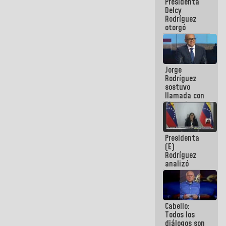
Presidenta
abordar
Delcy
planes de
Rodríguez
acción
otorgó
medalla
"Héroe de
Venezuela"
a servidores
Jorge
públicos
Rodríguez
sostuvo
llamada con
Dinorah
Figuera y
acuerdan
primer
Presidenta
encuentro
(E)
presencial
Rodríguez
para el
analizó
diálogo
junto a
gobernadores
planes de
recuperación
Cabello:
del Sistema
Todos los
Eléctrico
diálogos son
Nacional