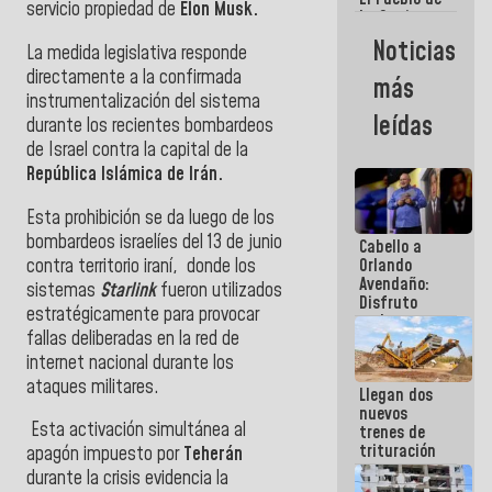
servicio propiedad de
Elon Musk.
La Guaira
siempre
Noticias
La medida legislativa responde
estará
acompañada
directamente a la confirmada
más
por el
instrumentalización del sistema
Gobierno
leídas
durante los recientes bombardeos
Nacional
de Israel contra la capital de la
República Islámica de Irán.
Esta prohibición se da luego de los
bombardeos israelíes del 13 de junio
Cabello a
contra territorio iraní, donde los
Orlando
Avendaño:
sistemas
Starlink
fueron utilizados
Disfruto
estratégicamente para provocar
cada vez
fallas deliberadas en la red de
que escribes
porque lo
internet nacional durante los
que haces
ataques militares.
Llegan dos
es
nuevos
embarrarla
Esta activación simultánea al
trenes de
trituración
apagón impuesto por
Teherán
para
durante la crisis evidencia la
optimizar