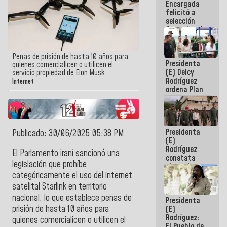
Encargada
de nuestra
felicitó a
América
selección
femenina de
baloncesto
por su
clasificación
Penas de prisión de hasta 10 años para
Presidenta
a la
quienes comercialicen o utilicen el
(E) Delcy
AmeriCup
servicio propiedad de Elon Musk
Rodríguez
2027
Internet
ordena Plan
maestro de
desarrollo
logístico y
turístico
Presidenta
para La
Publicado: 30/06/2025 05:38 PM
(E)
Guaira
Rodríguez
El Parlamento iraní sancionó una
constata
legislación que prohíbe
obras de
rehabilitación
categóricamente el uso del internet
de Escuela
satelital Starlink en territorio
Militar de
nacional, lo que establece penas de
Presidenta
Mamo en La
prisión de hasta 10 años para
(E)
Guaira
Rodríguez:
quienes comercialicen o utilicen el
El Pueblo de