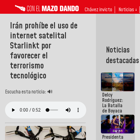
Chávez invicto
Noticias ↓
Irán prohíbe el uso de
internet satelital
Starlinkt por
Noticias
favorecer el
destacadas
terrorismo
tecnológico
Escucha esta noticia: 🔊
Delcy
Rodríguez:
La Batalla
de Boyaca
representa
un capítulo
decisivo en
la gesta
Presidenta
emancipadora