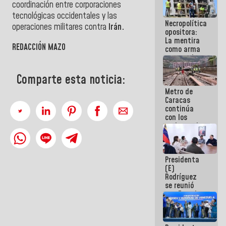
coordinación entre corporaciones
manejo de
escombros
tecnológicas occidentales y las
Necropolítica
en La Guaira
operaciones militares contra
Irán.
opositora:
La mentira
REDACCIÓN MAZO
como arma
contra el
Pueblo
Comparte esta noticia:
Metro de
Caracas
continúa
con los
trabajos de
mantenimiento
e inspección
en la Línea 2
Presidenta
(E)
Rodríguez
se reunió
con Estado
Mayor
Eléctrico
para