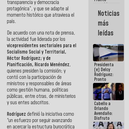
transparencia y democracia
restableceremos
protagónica”, y que se adapte al
las
Noticias
operaciones
momento histórico que atraviesa el
en el
país.
más
Aeropuerto
Internacional
leídas
De acuerdo con una nota de prensa,
de
Maiquetía
la actividad fue liderada por los
vicepresidentes sectoriales para el
Socialismo Social y Territorial,
Héctor Rodríguez; y de
Planificación, Ricardo Menéndez
,
Presidenta
(e) Delcy
quienes presiden la comisión; y
Rodríguez:
contó con la participación de
Pronto
ministros y responsables de áreas
restableceremos
las
como gestión humana, políticas
operaciones
públicas, entre otras, de ministerios
en el
y sus entes adscritos.
Cabello a
Aeropuerto
Orlando
Internacional
Avendaño:
de
Rodríguez
definió la iniciativa como
Disfruto
Maiquetía
“un esfuerzo por seguir avanzando
cada vez
en acercar la estructura burocrática
que escribes