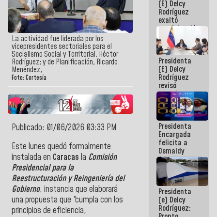
(E) Delcy
Panamericana
Rodríguez
Sub-17
exaltó
participación
de
La actividad fue liderada por los
Venezuela
vicepresidentes sectoriales para el
en Juegos
Socialismo Social y Territorial, Héctor
Presidenta
Centroamericanos
Rodríguez; y de Planificación, Ricardo
(E) Delcy
y del Caribe
Menéndez,
Rodríguez
2026
Foto: Cortesía
revisó
agenda
económica y
ejecución de
fondos de
Presidenta
emergencia
Publicado: 01/06/2026 03:33 PM
Encargada
post-sismos
felicita a
Este lunes quedó formalmente
Osmaidy
instalada en
Caracas
la
Comisión
Arias y
Giraly
Presidencial para la
Marcano por
Reestructuración y Reingeniería del
hacer
Gobierno
, instancia que elaborará
Presidenta
historia en
una propuesta que “cumpla con los
(e) Delcy
los
Rodríguez:
Centroamericanos
principios de eficiencia,
Pronto