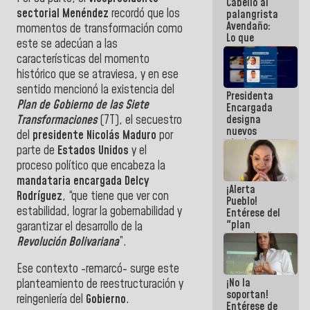
Cabello al
de la
sectorial Menéndez
recordó que los
palangrista
República
Avendaño:
momentos de transformación como
Lo que
este se adecúan a las
vayas a
características del momento
escribir
hazlo hoy
histórico que se atraviesa, y en ese
por que no
sentido mencionó la existencia del
Presidenta
sabemos si
Plan de Gobierno de las Siete
Encargada
la semana
Transformaciones
(7T), el secuestro
designa
que viene
nuevos
hay
del
presidente Nicolás Maduro
por
titulares en
programa
parte de
Estados Unidos
y el
el
proceso político que encabeza la
Viceministerio
de Energía
mandataria encargada Delcy
¡Alerta
Eléctrica y
Rodríguez
, “que tiene que ver con
Pueblo!
CORPOELEC
estabilidad, lograr la gobernabilidad y
Entérese del
"plan
garantizar el desarrollo de la
enjambre"
Revolución Bolivariana
”.
de La Sayo
para
Ese contexto -remarcó- surge este
sabotear el
¡No la
diálogo y
planteamiento de reestructuración y
soportan!
promover el
reingeniería del
Gobierno
.
Entérese de
caos