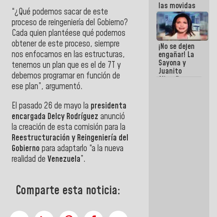
las movidas
“¿Qué podemos sacar de este
que realizan
proceso de reingeniería del Gobierno?
antiguos
cómplices
Cada quien plantéese qué podemos
de La Sayo
obtener de este proceso, siempre
¡No se dejen
para
nos enfocamos en las estructuras,
engañar! La
sacudírsela
Sayona y
tenemos un plan que es el de 7T y
Juanito
debemos programar en función de
Alimaña son
ese plan”, argumentó.
harina del
mismo
costal
El pasado 26 de mayo la
presidenta
encargada Delcy Rodríguez
anunció
la creación de esta comisión para la
Reestructuración y Reingeniería del
Gobierno
para adaptarlo “a la nueva
realidad de
Venezuela
”.
Comparte esta noticia: