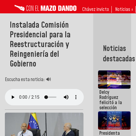
Chávez invicto
Noticias ↓
Instalada Comisión
Presidencial para la
Reestructuración y
Noticias
Reingeniería del
destacadas
Gobierno
Escucha esta noticia: 🔊
Delcy
Rodríguez
felicitó a la
selección
nacional
masculina
de voleibol
campeona
Presidenta
de la Copa