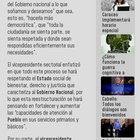
del Gobierno nacional a lo que
porque lo
que haces
soñamos y deseamos” que sea,
Caracas
es
esto es, “hacerla más
implementará
embarrarla
democrática”, que “toda la
horario
especial
ciudadanía se sienta parte, se
para
sienta respetada y donde sean
adaptarse
respondidas eficientemente sus
al plan de
ahorro
necesidades”.
¿Cómo
energético
funciona la
El vicepresidente sectorial enfatizó
guerra
en que todo este proceso se hará
cognitiva a
favor de la
respetando el
Estado
social de
narrativa
bienestar, derecho y justicia que
hegemónica?
caracteriza al
Gobierno Nacional
, por
(1)
Cabello:
lo que esta reestructuración se hará
Todos los
pensando en fortalecer y aumentar
diálogos son
las “capacidades de atención al
bienvenidos
Pueblo
en sus servicios primarios y
siempre que
estén en el
básicos”.
marco de la
Constitución
Por su parte, el
vicepresidente