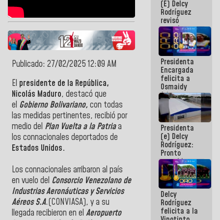
(E) Delcy
y del Caribe
Rodríguez
2026
revisó
agenda
económica y
ejecución de
fondos de
Presidenta
emergencia
Publicado: 27/02/2025 12:09 AM
Encargada
post-sismos
felicita a
El
presidente de la República,
Osmaidy
Nicolás Maduro
, destacó que
Arias y
Giraly
el
Gobierno Bolivariano,
con todas
Marcano por
las medidas pertinentes, recibió por
hacer
medio del
Plan Vuelta a la Patria
a
Presidenta
historia en
(e) Delcy
los
los connacionales deportados de
Rodríguez:
Centroamericanos
Estados Unidos.
Pronto
restableceremos
Los connacionales arribaron al país
las
operaciones
en vuelo del
Consorcio Venezolano de
en el
Industrias Aeronáuticas y Servicios
Delcy
Aeropuerto
Aéreos S.A
.(CONVIASA), y a su
Rodríguez
Internacional
felicita a la
de
llegada recibieron en el
Aeropuerto
Vinotinto