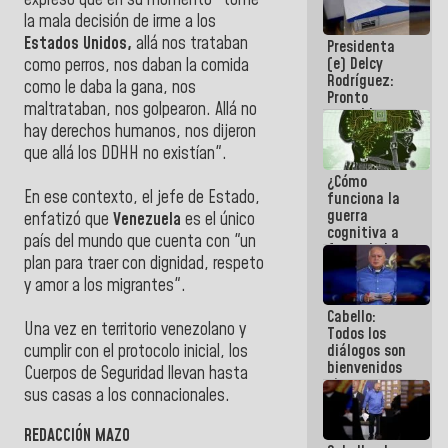
expresó que en su momento "tomé
al plan de
la mala decisión de irme a los
ahorro
Estados Unidos,
allá nos trataban
Presidenta
energético
(e) Delcy
como perros, nos daban la comida
Rodríguez:
como le daba la gana, nos
Pronto
maltrataban, nos golpearon. Allá no
restableceremos
hay derechos humanos, nos dijeron
las
operaciones
que allá los DDHH no existían".
en el
¿Cómo
Aeropuerto
En ese contexto, el jefe de Estado,
funciona la
Internacional
guerra
de
enfatizó que
Venezuela
es el único
cognitiva a
Maiquetía
país del mundo que cuenta con "un
favor de la
plan para traer con dignidad, respeto
narrativa
hegemónica?
y amor a los migrantes".
(1)
Cabello:
Una vez en territorio venezolano y
Todos los
diálogos son
cumplir con el protocolo inicial, los
bienvenidos
Cuerpos de Seguridad llevan hasta
siempre que
sus casas a los connacionales.
estén en el
marco de la
REDACCIÓN MAZO
Constitución