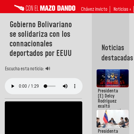
Chávez invicto
Noticias ↓
Gobierno Bolivariano
se solidariza con los
connacionales
Noticias
deportados por EEUU
destacadas
Escucha esta noticia: 🔊
Presidenta
(E) Delcy
Rodríguez
exaltó
participación
de
Venezuela
en Juegos
Presidenta
Centroamericanos