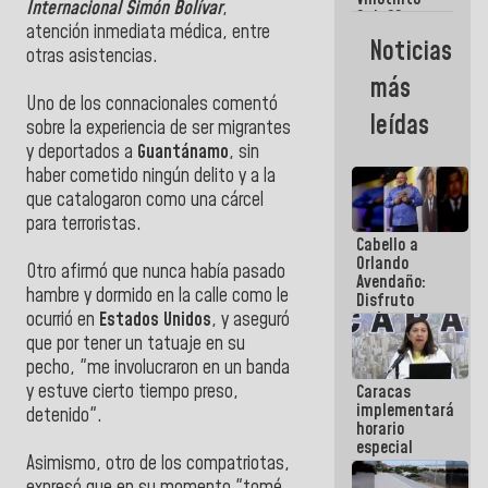
Maiquetía
Internacional Simón Bolívar
,
Sub 20
atención inmediata médica, entre
campeona
Noticias
frente
otras asistencias.
México Sub
más
23 en los
Uno de los connacionales comentó
Centroamericanos
leídas
sobre la experiencia de ser migrantes
y deportados a
Guantánamo
, sin
haber cometido ningún delito y a la
que catalogaron como una cárcel
para terroristas.
Cabello a
Orlando
Otro afirmó que nunca había pasado
Avendaño:
hambre y dormido en la calle como le
Disfruto
cada vez
ocurrió en
Estados Unidos
, y aseguró
que escribes
que por tener un tatuaje en su
porque lo
pecho, "me involucraron en un banda
que haces
y estuve cierto tiempo preso,
Caracas
es
implementará
embarrarla
detenido".
horario
especial
Asimismo, otro de los compatriotas,
para
adaptarse