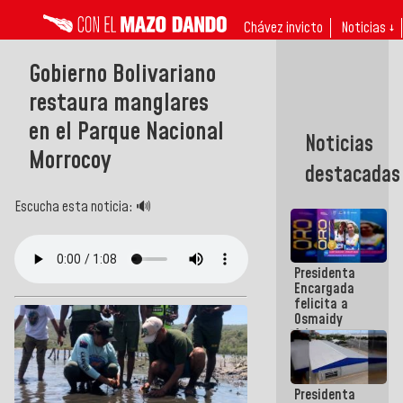
Chávez invicto
Noticias ↓
Gobierno Bolivariano
restaura manglares
en el Parque Nacional
Noticias
Morrocoy
destacadas
Escucha esta noticia: 🔊
Presidenta
Encargada
felicita a
Osmaidy
Arias y
Giraly
Marcano por
hacer
Presidenta
historia en