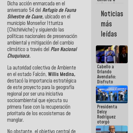
Dicha acción enmarcada en el
gobernadores
y alcaldes a
aniversario 54 del
Refugio de Fauna
Noticias
edificar
Silvestre de Cuare,
ubicado en el
casas para
más
municipio Monseñor Itturriza
abuelos
(Chichiriviche) y siguiendo las
leídas
políticas nacionales de preservación
ambiental y mitigación del cambio
climático a través del
Plan Nacional
Chuquisaca.
Cabello a
La autoridad colectiva de Ambiente
Orlando
en el estado Falcón,
Willis Medina,
Avendaño:
destacó la importancia estratégica
Disfruto
cada vez
de este proyecto para la geografía
que escribes
regional por ser una iniciativa
porque lo
socioambiental que ejecuta su
que haces
primera fase con la recuperación
Presidenta
es
Delcy
embarrarla
prioritaria de los ecosistemas de
Rodríguez
manglar.
otorgó
medalla
No obstante, el objetivo central de
"Héroe de