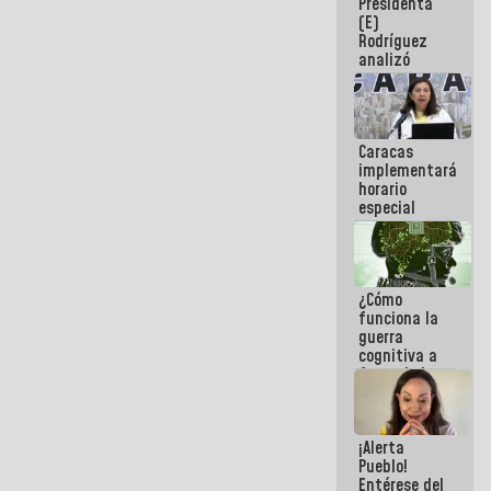
Presidenta
sabemos si
(E)
la semana
Rodríguez
que viene
analizó
hay
junto a
programa
gobernadores
planes de
recuperación
Caracas
del Sistema
implementará
Eléctrico
horario
Nacional
especial
para
adaptarse
al plan de
ahorro
¿Cómo
energético
funciona la
guerra
cognitiva a
favor de la
narrativa
hegemónica?
(1)
¡Alerta
Pueblo!
Entérese del