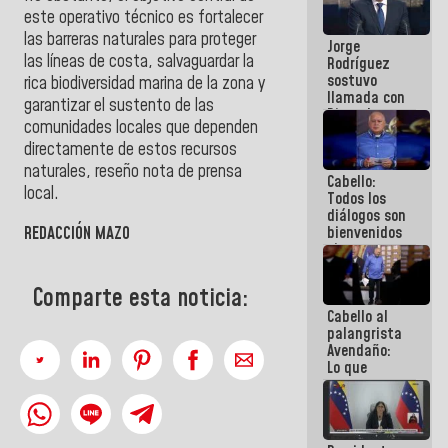
Venezuela"
este operativo técnico es fortalecer
a servidores
las barreras naturales para proteger
Jorge
públicos
las líneas de costa, salvaguardar la
Rodríguez
sostuvo
rica biodiversidad marina de la zona y
llamada con
garantizar el sustento de las
Dinorah
comunidades locales que dependen
Figuera y
acuerdan
directamente de estos recursos
primer
naturales, reseño nota de prensa
Cabello:
encuentro
local.
Todos los
presencial
diálogos son
para el
REDACCIÓN MAZO
bienvenidos
diálogo
siempre que
estén en el
marco de la
Comparte esta noticia:
Constitución
Cabello al
de la
palangrista
República
Avendaño:
Lo que
vayas a
escribir
hazlo hoy
por que no