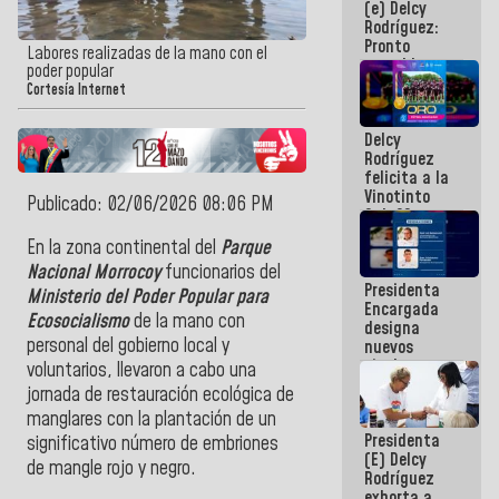
(e) Delcy
los
Rodríguez:
Centroamericanos
Pronto
Labores realizadas de la mano con el
restableceremos
poder popular
las
Cortesía Internet
operaciones
en el
Delcy
Aeropuerto
Rodríguez
Internacional
felicita a la
de
Vinotinto
Maiquetía
Publicado: 02/06/2026 08:06 PM
Sub 20
campeona
En la zona continental del
Parque
frente
Nacional Morrocoy
funcionarios del
México Sub
Presidenta
23 en los
Ministerio del Poder Popular para
Encargada
Centroamericanos
Ecosocialismo
de la mano con
designa
personal del gobierno local y
nuevos
titulares en
voluntarios, llevaron a cabo una
el
jornada de restauración ecológica de
Viceministerio
manglares con la plantación de un
de Energía
Presidenta
Eléctrica y
significativo número de embriones
(E) Delcy
CORPOELEC
de mangle rojo y negro.
Rodríguez
exhorta a