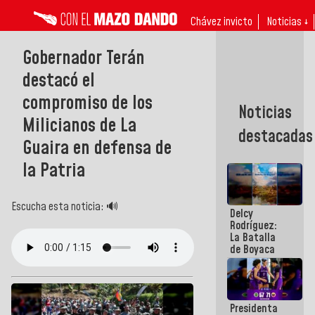
Chávez invicto
Noticias ↓
Gobernador Terán
destacó el
compromiso de los
Noticias
Milicianos de La
destacadas
Guaira en defensa de
la Patria
Escucha esta noticia: 🔊
Delcy
Rodríguez:
La Batalla
de Boyaca
representa
un capítulo
decisivo en
la gesta
Presidenta
emancipadora