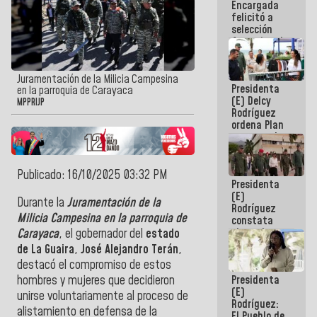
Encargada
de nuestra
felicitó a
América
selección
femenina de
baloncesto
por su
clasificación
Juramentación de la Milicia Campesina
Presidenta
a la
en la parroquia de Carayaca
(E) Delcy
AmeriCup
MPPRIJP
Rodríguez
2027
ordena Plan
maestro de
desarrollo
logístico y
turístico
Publicado: 16/10/2025 03:32 PM
Presidenta
para La
(E)
Guaira
Durante la
Juramentación de la
Rodríguez
Milicia Campesina en la parroquia de
constata
obras de
Carayaca
, el gobernador del
estado
rehabilitación
de La Guaira
,
José Alejandro Terán
,
de Escuela
destacó el compromiso de estos
Militar de
Presidenta
hombres y mujeres que decidieron
Mamo en La
(E)
Guaira
unirse voluntariamente al proceso de
Rodríguez:
alistamiento en defensa de la
El Pueblo de