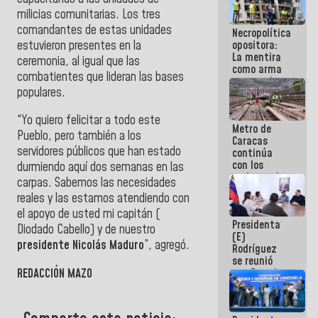
manejo de
milicias comunitarias. Los tres
escombros
comandantes de estas unidades
Necropolítica
en La Guaira
estuvieron presentes en la
opositora:
La mentira
ceremonia, al igual que las
como arma
combatientes que lideran las bases
contra el
populares.
Pueblo
“Yo quiero felicitar a todo este
Metro de
Pueblo, pero también a los
Caracas
servidores públicos que han estado
continúa
con los
durmiendo aquí dos semanas en las
trabajos de
carpas. Sabemos las necesidades
mantenimiento
reales y las estamos atendiendo con
e inspección
en la Línea 2
el apoyo de usted mi capitán (
Presidenta
Diodado Cabello) y de nuestro
(E)
presidente Nicolás Maduro
”, agregó.
Rodríguez
se reunió
REDACCIÓN MAZO
con Estado
Mayor
Eléctrico
para