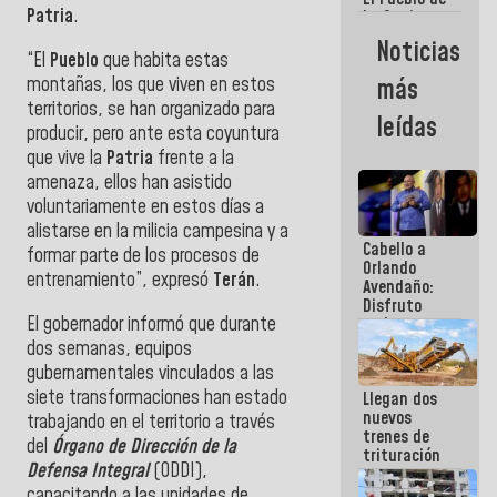
Patria
.
La Guaira
siempre
Noticias
estará
“El
Pueblo
que habita estas
acompañada
montañas, los que viven en estos
más
por el
territorios, se han organizado para
Gobierno
leídas
Nacional
producir, pero ante esta coyuntura
que vive la
Patria
frente a la
amenaza, ellos han asistido
voluntariamente en estos días a
alistarse en la milicia campesina y a
Cabello a
formar parte de los procesos de
Orlando
entrenamiento”, expresó
Terán
.
Avendaño:
Disfruto
El gobernador informó que durante
cada vez
que escribes
dos semanas, equipos
porque lo
gubernamentales vinculados a las
que haces
siete transformaciones han estado
Llegan dos
es
nuevos
embarrarla
trabajando en el territorio a través
trenes de
del
Órgano de Dirección de la
trituración
Defensa Integral
(ODDI),
para
optimizar
capacitando a las unidades de