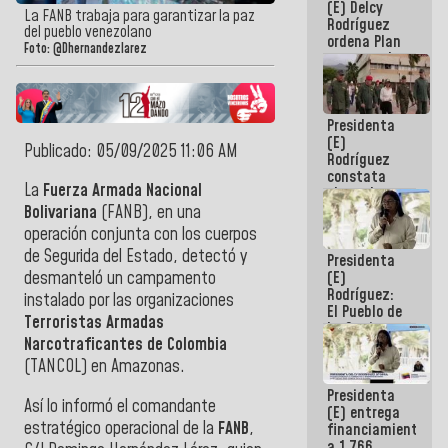
(E) Delcy
AmeriCup
La FANB trabaja para garantizar la paz
Rodríguez
2027
del pueblo venezolano
ordena Plan
Foto: @Dhernandezlarez
maestro de
desarrollo
logístico y
turístico
Presidenta
para La
(E)
Guaira
Publicado: 05/09/2025 11:06 AM
Rodríguez
constata
La
Fuerza Armada Nacional
obras de
rehabilitación
Bolivariana
(FANB), en una
de Escuela
operación conjunta con los cuerpos
Militar de
de Segurida del Estado, detectó y
Presidenta
Mamo en La
(E)
desmanteló un campamento
Guaira
Rodríguez:
instalado por las organizaciones
El Pueblo de
Terroristas Armadas
La Guaira
Narcotraficantes de Colombia
siempre
estará
(TANCOL) en Amazonas.
acompañada
Presidenta
por el
Así lo informó el comandante
(E) entrega
Gobierno
estratégico operacional de la
FANB
,
financiamientos
Nacional
a 1.766