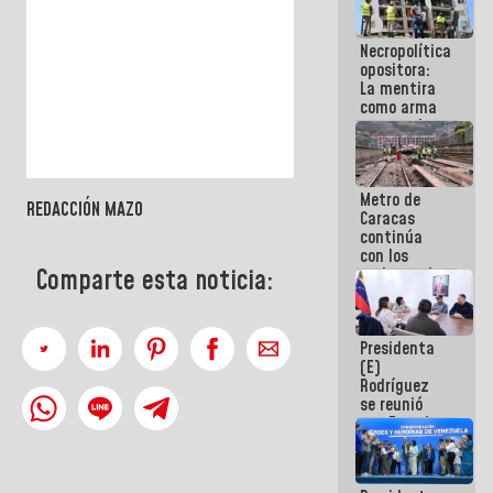
manejo de
escombros
Necropolítica
en La Guaira
opositora:
La mentira
como arma
contra el
Pueblo
Metro de
REDACCIÓN MAZO
Caracas
continúa
con los
trabajos de
Comparte esta noticia:
mantenimiento
e inspección
en la Línea 2
Presidenta
(E)
Rodríguez
se reunió
con Estado
Mayor
Eléctrico
para