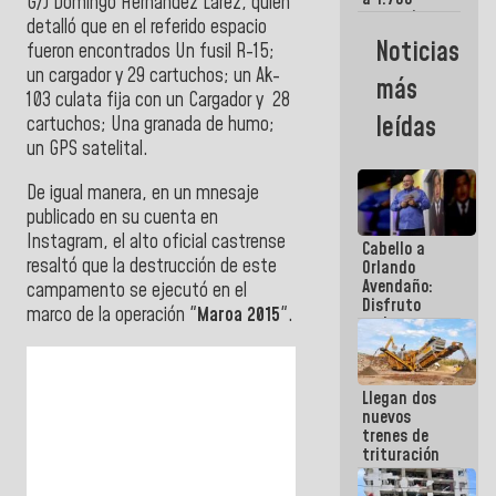
G/J Domingo Hernández Lárez, quien
comerciantes
detalló que en el referido espacio
y
Noticias
fueron encontrados Un fusil R-15;
emprendedores
afectados
un cargador y 29 cartuchos; un Ak-
más
por
103 culata fija con un Cargador y 28
terremotos
leídas
cartuchos; Una granada de humo;
un GPS satelital.
De igual manera, en un mnesaje
publicado en su cuenta en
Instagram, el alto oficial castrense
Cabello a
resaltó que la destrucción de este
Orlando
Avendaño:
campamento se ejecutó en el
Disfruto
marco de la operación "
Maroa 2015
".
cada vez
que escribes
porque lo
que haces
Llegan dos
es
nuevos
embarrarla
trenes de
trituración
para
optimizar