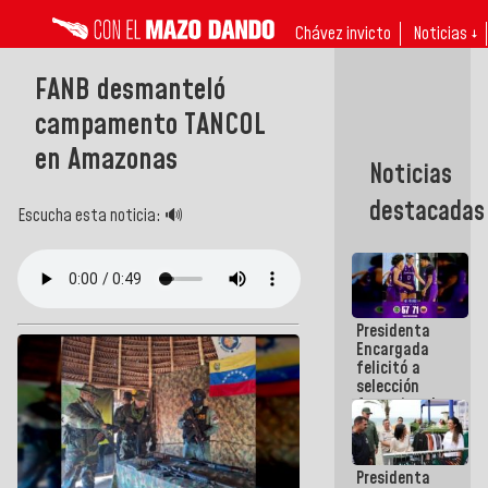
Chávez invicto
Noticias ↓
FANB desmanteló
campamento TANCOL
en Amazonas
Noticias
destacadas
Escucha esta noticia: 🔊
Presidenta
Encargada
felicitó a
selección
femenina de
baloncesto
por su
clasificación
Presidenta
a la