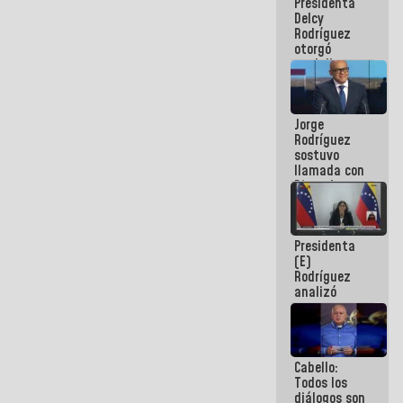
Presidenta
abordar
Delcy
planes de
Rodríguez
acción
otorgó
medalla
"Héroe de
Venezuela"
a servidores
Jorge
públicos
Rodríguez
sostuvo
llamada con
Dinorah
Figuera y
acuerdan
primer
Presidenta
encuentro
(E)
presencial
Rodríguez
para el
analizó
diálogo
junto a
gobernadores
planes de
recuperación
Cabello:
del Sistema
Todos los
Eléctrico
diálogos son
Nacional