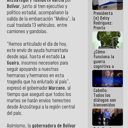
Anzoátegui
y
Yuslibeth García
por
al plan de
Bolívar
, junto al tren ejecutivo y
ahorro
político estadal, acompañaron la
Presidenta
energético
(e) Delcy
salida de la embarcación “Melina”, la
Rodríguez:
cual traslada 13 vehículos, entre
Pronto
camiones y gandolas.
restableceremos
las
operaciones
“Hemos articulado el día de hoy,
en el
este envío de ayuda humanitaria
¿Cómo
Aeropuerto
desde aquí, hasta el estado
La
funciona la
Internacional
guerra
de
Guaira
, insumos necesarios para
cognitiva a
Maiquetía
seguir apoyando a nuestras
favor de la
hermanas y hermanos en esta
narrativa
hegemónica?
tragedia que ha enlutado al país”,
(1)
expresó el gobernador
Marcano
, al
Cabello:
tiempo que aseguró que todos los
Todos los
diálogos son
martes se harán envíos terrestres
bienvenidos
desde Anzoátegui a la región central
siempre que
del país.
estén en el
marco de la
Constitución
Asimismo, la
gobernadora de Bolívar