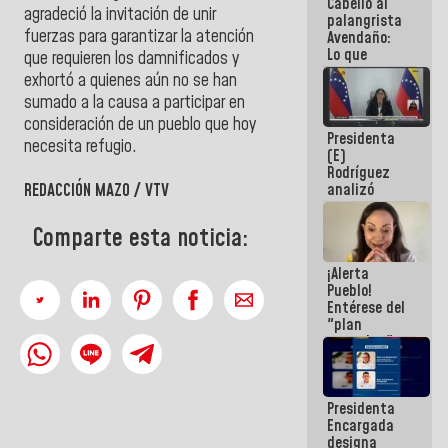
Cabello al
de la
agradeció la invitación de unir
palangrista
República
fuerzas para garantizar la atención
Avendaño:
Lo que
que requieren los damnificados y
vayas a
exhortó a quienes aún no se han
escribir
sumado a la causa a participar en
hazlo hoy
por que no
consideración de un pueblo que hoy
Presidenta
sabemos si
necesita refugio.
(E)
la semana
Rodríguez
que viene
analizó
REDACCIÓN MAZO / VTV
hay
junto a
programa
gobernadores
Comparte esta noticia:
planes de
recuperación
¡Alerta
del Sistema
Pueblo!
Eléctrico
Entérese del
Nacional
"plan
enjambre"
de La Sayo
para
sabotear el
Presidenta
diálogo y
Encargada
promover el
designa
caos