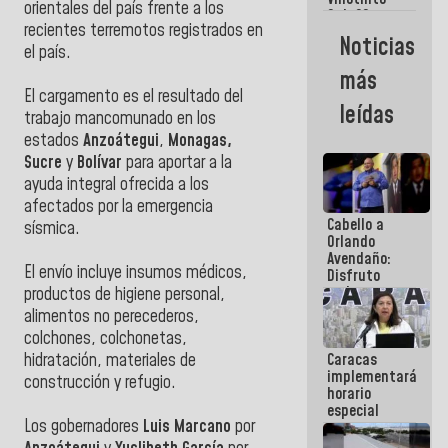
Maiquetía
orientales del país frente a los
Sub 20
recientes terremotos registrados en
campeona
Noticias
frente
el país.
México Sub
más
23 en los
El cargamento es el resultado del
Centroamericanos
leídas
trabajo mancomunado en los
estados
Anzoátegui
,
Monagas,
Sucre
y
Bolívar
para aportar a la
ayuda integral ofrecida a los
afectados por la emergencia
Cabello a
sísmica.
Orlando
Avendaño:
El envío incluye insumos médicos,
Disfruto
cada vez
productos de higiene personal,
que escribes
alimentos no perecederos,
porque lo
colchones, colchonetas,
que haces
Caracas
hidratación, materiales de
es
implementará
embarrarla
construcción y refugio.
horario
especial
Los gobernadores
Luis Marcano
por
para
adaptarse