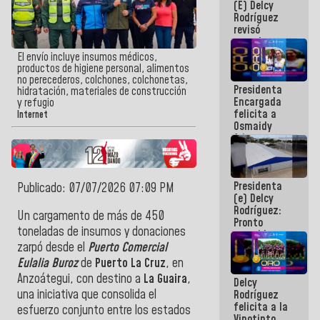
(E) Delcy
y del Caribe
Rodríguez
2026
revisó
agenda
económica y
El envío incluye insumos médicos,
ejecución de
productos de higiene personal, alimentos
fondos de
no perecederos, colchones, colchonetas,
Presidenta
emergencia
hidratación, materiales de construcción
Encargada
post-sismos
y refugio
felicita a
Internet
Osmaidy
Arias y
Giraly
Marcano por
hacer
Presidenta
historia en
Publicado: 07/07/2026 07:09 PM
(e) Delcy
los
Rodríguez:
Centroamericanos
Un cargamento de más de 450
Pronto
toneladas de insumos y donaciones
restableceremos
las
zarpó desde el
Puerto Comercial
operaciones
Eulalia Buroz
de
Puerto La Cruz
, en
en el
Anzoátegui, con destino a
La Guaira
,
Delcy
Aeropuerto
una iniciativa que consolida el
Rodríguez
Internacional
felicita a la
de
esfuerzo conjunto entre los estados
Vinotinto