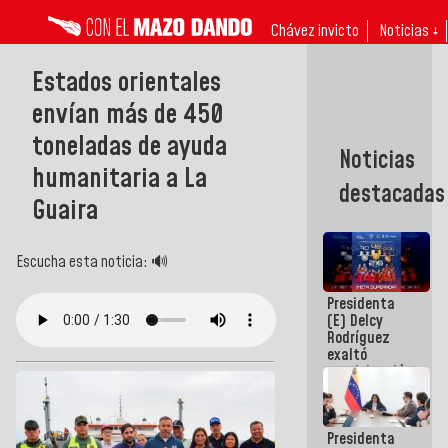
Chávez invicto
Noticias ↓
Estados orientales
envían más de 450
toneladas de ayuda
Noticias
humanitaria a La
destacadas
Guaira
Escucha esta noticia: 🔊
Presidenta
(E) Delcy
Rodríguez
exaltó
participación
de
Venezuela
en Juegos
Presidenta
Centroamericanos