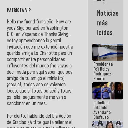
restableceremos
las
PATRIOTA VIP
Noticias
operaciones
en el
Hello my friend furrialeño. How are
más
Aeropuerto
you? Sigo por acá en Washington
Internacional
leídas
de
D.C. en vísperas de ThanksGiving,
Maiquetía
estoy aprovechando la gentil
invitación que me extendió nuestra
querida amiga La Charlotte para un
compartir entre personalidades
Presidenta
influyentes del mundo (no vayas a
(e) Delcy
decir nada pero aquí saben que soy
Rodríguez:
amigo de tu amigo el ministro)
Pronto
restableceremos
¡carajo!, todos acá se volvieron
las
locos, que si fotos pa´acá y fotos
operaciones
pa' allá, seguramente me van a
en el
Cabello a
Aeropuerto
sancionar en un mes.
Orlando
Internacional
Avendaño:
de
Por cierto, hablando del Día Acción
Disfruto
Maiquetía
de Gracias ¿A ti te gusta rellenar el
cada vez
que escribes