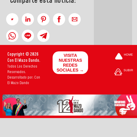
Comparte esta noticia:
Copyright © 2026
VISITA
HOME
Con El Mazo Dando.
NUESTRAS
REDES
Todos Los Derechos
SOCIALES →
SUBIR
Reservados.
Desarrollado por: Con
El Mazo Dando