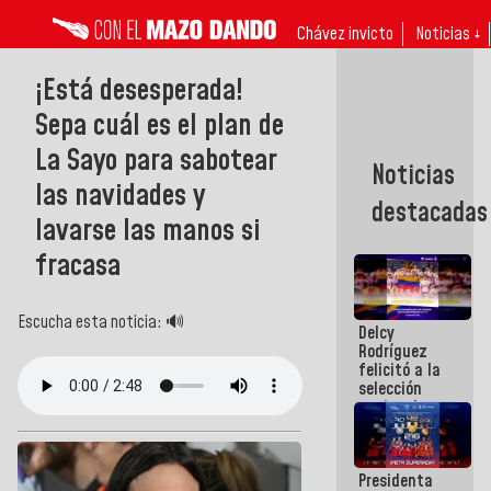
Chávez invicto
Noticias ↓
¡Está desesperada!
Sepa cuál es el plan de
La Sayo para sabotear
Noticias
las navidades y
destacadas
lavarse las manos si
fracasa
Escucha esta noticia: 🔊
Delcy
Rodríguez
felicitó a la
selección
nacional
masculina
de voleibol
campeona
Presidenta
de la Copa