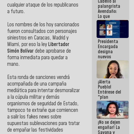
Cabello al
de la
cualquier ataque de los republicanos
palangrista
República
a futuro.
Avendaño:
Lo que
vayas a
Los nombres de los hoy sancionados
escribir
fueron consultados con personajes
hazlo hoy
por que no
siniestros en Caracas, Madrid y
Presidenta
sabemos si
Miami, por eso la ley
Libertador
Encargada
la semana
Simón Bolívar
debe aprobarse de
designa
que viene
nuevos
hay
forma inmediata para quedar a
titulares en
programa
mano.
el
Viceministerio
Esta ronda de sanciones vendrá
de Energía
¡Alerta
Eléctrica y
acompañada de una campaña
Pueblo!
CORPOELEC
mediática para intentar desmoralizar
Entérese del
a la cúpula militar y demás
"plan
enjambre"
organismos de seguridad de Estado,
de La Sayo
tampoco te extrañe que comiencen
para
a salir los fakes news sobre
sabotear el
¡No se dejen
diálogo y
supuestas sublevaciones para tratar
engañar! La
promover el
de empañar las festividades
Sayona y
caos