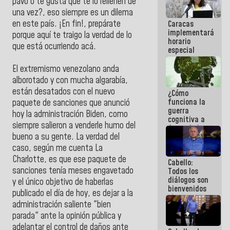
pavo o te gusta que te lo rellenen de
porque lo
una vez?, eso siempre es un dilema
que haces
en este país. ¡En fin!, prepárate
Caracas
es
implementará
embarrarla
porque aquí te traigo la verdad de lo
horario
que está ocurriendo acá.
especial
para
adaptarse
El extremismo venezolano anda
al plan de
alborotado y con mucha algarabía,
ahorro
están desatados con el nuevo
¿Cómo
energético
funciona la
paquete de sanciones que anunció
guerra
hoy la administración Biden, como
cognitiva a
siempre salieron a venderle humo del
favor de la
bueno a su gente. La verdad del
narrativa
hegemónica?
caso, según me cuenta La
(1)
Charlotte, es que ese paquete de
Cabello:
sanciones tenía meses engavetado
Todos los
diálogos son
y el único objetivo de haberlas
bienvenidos
publicado el día de hoy, es dejar a la
siempre que
administración saliente "bien
estén en el
marco de la
parada" ante la opinión pública y
Constitución
adelantar el control de daños ante