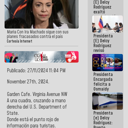
(E) Delcy
Panamericana
Rodríguez
Sub-17
exaltó
participación
de
Venezuela
en Juegos
Maria Con Ira Machado sigue con sus
Presidenta
Centroamericanos
planes fracasados contra el país
(E) Delcy
y del Caribe
Cortesía Internet
Rodríguez
2026
revisó
agenda
económica y
ejecución de
fondos de
Publicado: 27/11/2024 11:04 PM
Presidenta
emergencia
Encargada
post-sismos
November 27th, 2024.
felicita a
Osmaidy
Arias y
Garden Cafe. Virginia Avenue NW
Giraly
A una cuadra, cruzando a mano
Marcano por
derecha del U.S. Department of
hacer
Presidenta
State.
historia en
(e) Delcy
los
Donde está el punto rojo de
Rodríguez:
Centroamericanos
información para turistas.
Pronto