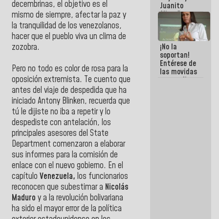
decembrinas, el objetivo es el
Juanito
Alimaña son
mismo de siempre, afectar la paz y
harina del
la tranquilidad de los venezolanos,
mismo
hacer que el pueblo viva un clima de
costal
zozobra.
¡No la
soportan!
Entérese de
Pero no todo es color de rosa para la
las movidas
oposición extremista. Te cuento que
que realizan
antiguos
antes del viaje de despedida que ha
cómplices
iniciado Antony Blinken, recuerda que
de La Sayo
tú le dijiste no iba a repetir y lo
para
sacudírsela
despediste con antelación, los
principales asesores del State
Department comenzaron a elaborar
sus informes para la comisión de
enlace con el nuevo gobierno. En el
capítulo
Venezuela,
los funcionarios
reconocen que subestimar a
Nicolás
Maduro
y a la revolución bolivariana
ha sido el mayor error de la política