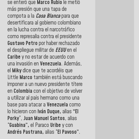
se enteró que
Marco Rubio
le metió
más presión que una tapa de
compota a la
Casa Blanca
para que
desertificara al gobierno colombiano
en la lucha contra el narcotráfico
como represalia contra el presidente
Gustavo Petro
por haber rechazado
el despliegue militar de
EEUU
en el
Caribe
y no estar de acuerdo con
una invasión en
Venezuela
. Además,
el
Miky
dice que te acordéis que
Little
Marco
también está buscando
imponer a un nuevo presidente títere
en
Colombia
con el objetivo de volver
a utilizar al país hermano como una
base para atacar a
Venezuela
como
lo hicieron con
Iván Duque,
alias
“El
Porky
”,
Juan Manuel Santos
, alias
“
Guabina”,
el Paraco
Uribe
y con
Andrés Pastrana,
alias “
El Pavoso”
.