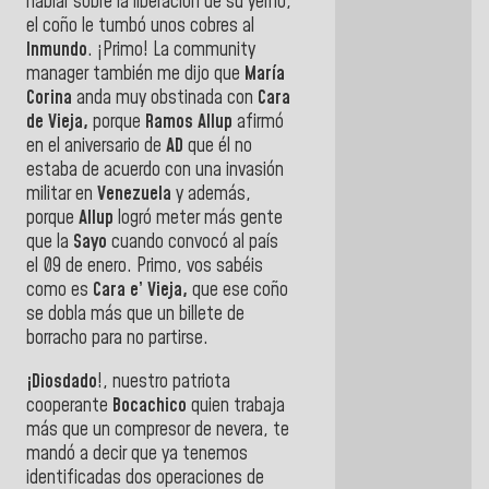
hablar sobre la liberación de su yerno,
el coño le tumbó unos cobres al
Inmundo
. ¡Primo! La community
manager también me dijo que
María
Corina
anda muy obstinada con
Cara
de Vieja,
porque
Ramos Allup
afirmó
en el aniversario de
AD
que él no
estaba de acuerdo con una invasión
militar en
Venezuela
y además,
porque
Allup
logró meter más gente
que la
Sayo
cuando convocó al país
el 09 de enero. Primo, vos sabéis
como es
Cara e’ Vieja,
que ese coño
se dobla más que un billete de
borracho para no partirse.
¡Diosdado
!, nuestro patriota
cooperante
Bocachico
quien trabaja
más que un compresor de nevera, te
mandó a decir que ya tenemos
identificadas dos operaciones de