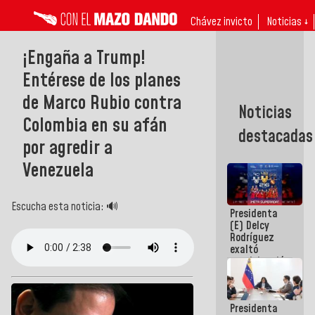
Chávez invicto
Noticias ↓
¡Engaña a Trump!
Entérese de los planes
de Marco Rubio contra
Noticias
Colombia en su afán
destacadas
por agredir a
Venezuela
Escucha esta noticia: 🔊
Presidenta
(E) Delcy
Rodríguez
exaltó
participación
de
Venezuela
en Juegos
Presidenta
Centroamericanos