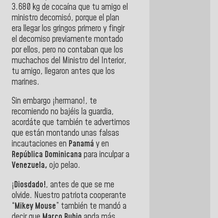
3.680 kg de cocaína que tu amigo el
ministro decomisó, porque el plan
era llegar los gringos primero y fingir
el decomiso previamente montado
por ellos, pero no contaban que los
muchachos del Ministro del Interior,
tu amigo, llegaron antes que los
marines.
Sin embargo ¡hermano!, te
recomiendo no bajéis la guardia,
acordáte que también te advertimos
que están montando unas falsas
incautaciones en
Panamá
y en
República Dominicana
para inculpar a
Venezuela,
ojo pelao.
¡
Diosdado!
, antes de que se me
olvide. Nuestro patriota cooperante
“
Mikey Mouse
” también te mandó a
decir que
Marco Rubio
anda más