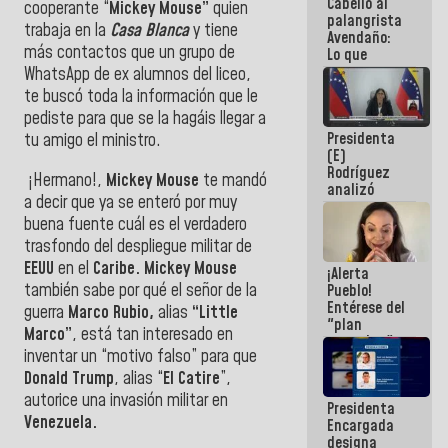
Cabello al
de la
cooperante “
Mickey Mouse”
quien
palangrista
República
trabaja en la
Casa Blanca
y tiene
Avendaño:
más contactos que un grupo de
Lo que
vayas a
WhatsApp de ex alumnos del liceo,
escribir
te buscó toda la información que le
hazlo hoy
pediste para que se la hagáis llegar a
por que no
Presidenta
sabemos si
tu amigo el ministro.
(E)
la semana
Rodríguez
que viene
¡Hermano!,
Mickey Mouse
te mandó
analizó
hay
a decir que ya se enteró por muy
junto a
programa
buena fuente cuál es el verdadero
gobernadores
planes de
trasfondo del despliegue militar de
recuperación
EEUU
en el
Caribe. Mickey Mouse
¡Alerta
del Sistema
también sabe por qué el señor de la
Pueblo!
Eléctrico
Entérese del
Nacional
guerra
Marco Rubio,
alias
“Little
"plan
Marco”
, está tan interesado en
enjambre"
inventar un “motivo falso” para que
de La Sayo
para
Donald Trump
, alias “
El Catire
”,
sabotear el
autorice una invasión militar en
Presidenta
diálogo y
Venezuela.
Encargada
promover el
designa
caos