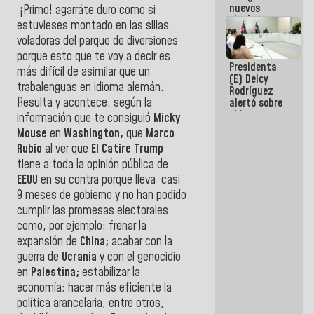
nuevos
¡Primo! agarráte duro como si
titulares en
estuvieses montado en las sillas
el
voladoras del parque de diversiones
Viceministerio
porque esto que te voy a decir es
de Energía
Presidenta
Eléctrica y
más difícil de asimilar que un
(E) Delcy
CORPOELEC
trabalenguas en idioma alemán.
Rodríguez
Resulta y acontece, según la
alertó sobre
el impacto
información que te consiguió
Micky
de la
Mouse
en
Washington,
que
Marco
emergencia
Rubio
al ver que
El Catire Trump
climática en
los oceános
tiene a toda la opinión pública de
EEUU
en su contra porque lleva casi
9 meses de gobierno y no han podido
cumplir las promesas electorales
como, por ejemplo: frenar la
expansión de
China;
acabar con la
guerra de
Ucrania
y con el genocidio
en
Palestina;
estabilizar la
economía; hacer más eficiente la
política arancelaria, entre otros,