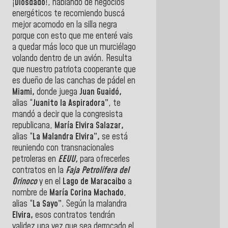
¡
Diosdado
!, hablando de negocios
energéticos te recomiendo buscá
mejor acomodo en la silla negra
porque con esto que me enteré vais
a quedar más loco que un murciélago
volando dentro de un avión. Resulta
que nuestro patriota cooperante que
es dueño de las canchas de pádel en
Miami,
donde juega
Juan Guaidó,
alias “
Juanito la Aspiradora”
, te
mandó a decir que la congresista
republicana,
María Elvira Salazar,
alias “
La Malandra Elvira”,
se está
reuniendo con transnacionales
petroleras en
EEUU,
para ofrecerles
contratos en la
Faja Petrolífera del
Orinoco
y en el
Lago de Maracaibo
a
nombre de
María Corina Machado
,
alias “
La Sayo”
. Según la malandra
Elvira,
esos contratos tendrán
validez una vez que sea derrocado el