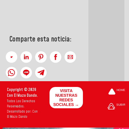
Comparte esta noticia:
Copyright © 2026
VISITA
HOME
Con El Mazo Dando.
NUESTRAS
REDES
Todos Los Derechos
SOCIALES →
SUBIR
Reservados.
Desarrollado por: Con
El Mazo Dando