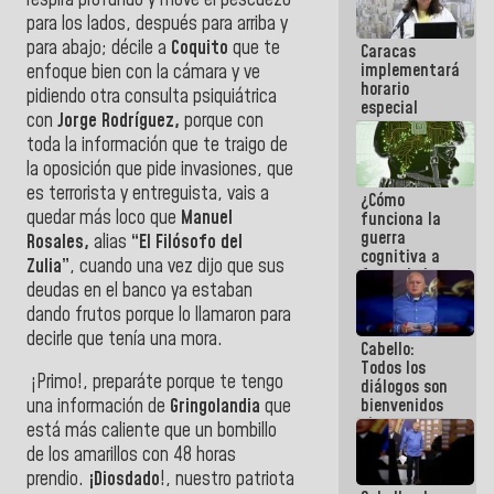
operaciones
para los lados, después para arriba y
en el
para abajo; décile a
Coquito
que te
Caracas
Aeropuerto
implementará
enfoque bien con la cámara y ve
Internacional
horario
de
pidiendo otra consulta psiquiátrica
especial
Maiquetía
con
Jorge Rodríguez,
porque con
para
toda la información que te traigo de
adaptarse
al plan de
la oposición que pide invasiones, que
ahorro
es terrorista y entreguista, vais a
¿Cómo
energético
quedar más loco que
Manuel
funciona la
guerra
Rosales,
alias
“El Filósofo del
cognitiva a
Zulia”
, cuando una vez dijo que sus
favor de la
deudas en el banco ya estaban
narrativa
hegemónica?
dando frutos porque lo llamaron para
(1)
decirle que tenía una mora.
Cabello:
Todos los
¡Primo!, preparáte porque te tengo
diálogos son
bienvenidos
una información de
Gringolandia
que
siempre que
está más caliente que un bombillo
estén en el
de los amarillos con 48 horas
marco de la
prendio.
¡Diosdado
!, nuestro patriota
Constitución