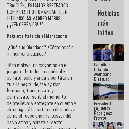
Maiquetía
Sub 20
TRAICIÓN, ESTAMOS RESTEADOS
campeona
CON NUESTRO COMANDANTE EN
Noticias
frente
JEFE
NICOLÁS MADURO MOROS
,
México Sub
más
23 en los
¡¡¡VENCERÉMOS!!!”.
Centroamericanos
leídas
Patriota Patricio el Maracucho.
¿Qué fue
Diosdado
? ¿Cómo estáis
mi hermano querido?
Cabello a
Mirá malayo, no caigamos en el
Orlando
jueguito de todos los miércoles,
Avendaño:
portáte serio y andá a sentáte en
Disfruto
tu silla negra, dejáte ayudar.
cada vez
que escribes
Hermano, tranquilizáte y
porque lo
carmalizáte, sentí el momento,
que haces
dejáte llevar y entregáte en cuerpo y
Presidenta
es
(e) Delcy
embarrarla
alma. Agarrá la carta con delicadeza
Rodríguez:
como si fuese una mariposa, mirá
Pronto
hacia arriba y abrazá al viento,
restableceremos
las
respirá profundo y mové el pescuezo