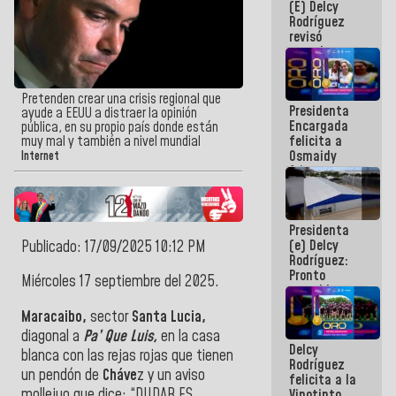
(E) Delcy
y del Caribe
Rodríguez
2026
revisó
agenda
económica y
ejecución de
fondos de
Pretenden crear una crisis regional que
Presidenta
emergencia
ayude a EEUU a distraer la opinión
Encargada
post-sismos
pública, en su propio país donde están
felicita a
muy mal y también a nivel mundial
Osmaidy
Internet
Arias y
Giraly
Marcano por
hacer
Presidenta
historia en
(e) Delcy
Publicado: 17/09/2025 10:12 PM
los
Rodríguez:
Centroamericanos
Pronto
Miércoles 17 septiembre del 2025.
restableceremos
las
Maracaibo,
sector
Santa Lucia,
operaciones
diagonal a
Pa’ Que Luis,
en la casa
en el
Delcy
Aeropuerto
blanca con las rejas rojas que tienen
Rodríguez
Internacional
un pendón de
Cháve
z y un aviso
felicita a la
de
mollejuo que dice: “DUDAR ES
Vinotinto