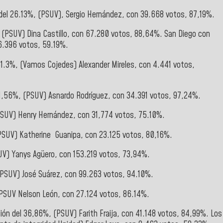
 del 26.13%, (PSUV), Sergio Hernández, con 39.668 votos, 87,19%.
% (PSUV) Dina Castillo, con 67.280 votos, 88,64%.
San Diego con
 6.396 votos, 59.19%.
51.3%, (Vamos Cojedes) Alexander Mireles, con 4.441 votos,
71,56%, (PSUV) Asnardo Rodríguez, con 34.391 votos, 97,24%.
(PSUV) Henry Hernández, con 31,774 votos, 75.10%.
(PSUV) Katherine Guanipa, con 23.125 votos, 80,16%.
SUV) Yanys Agüero, con 153.219 votos, 73,94%.
(PSUV) José Suárez, con 99.263 votos, 94.10%.
% PSUV Nelson León, con 27.124 votos, 86.14%.
ión del 36,86%, (PSUV) Farith Fraija, con 41.148 votos, 84,99%. Los