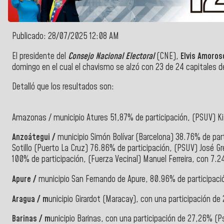
Publicado: 28/07/2025 12:08 AM
El presidente del
Consejo Nacional Electoral
(CNE),
Elvis Amoros
domingo en el cual el chavismo se alzó con 23 de 24 capitales 
Detalló que los resultados son:
Amazonas /
municipio Atures 51,87% de participación, (PSUV) 
Anzoátegui /
municipio Simón Bolívar (Barcelona) 38.76% de par
Sotillo (Puerto La Cruz) 76.86% de participación, (PSUV) José 
100% de participación, (Fuerza Vecinal) Manuel Ferreira, con 7
Apure /
municipio San Fernando de Apure, 80.96% de participaci
Aragua / m
unicipio Girardot (Maracay), con una participación 
Barinas / m
unicipio Barinas, con una participación de 27,26% (