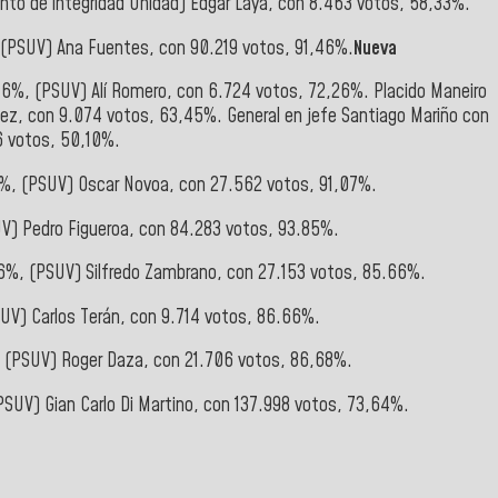
ento de integridad Unidad) Edgar Laya, con 8.463 votos, 58,33%.
, (PSUV) Ana Fuentes, con 90.219 votos, 91,46%.
Nueva
0,6%, (PSUV) Alí Romero, con 6.724 votos, 72,26%. Placido Maneiro
guez, con 9.074 votos, 63,45%. General en jefe Santiago Mariño con
6 votos, 50,10%.
0%, (PSUV) Oscar Novoa, con 27.562 votos, 91,07%.
UV) Pedro Figueroa, con 84.283 votos, 93.85%.
,16%, (PSUV) Silfredo Zambrano, con 27.153 votos, 85.66%.
PSUV) Carlos Terán, con 9.714 votos, 86.66%.
1%, (PSUV) Roger Daza, con 21.706 votos, 86,68%.
PSUV) Gian Carlo Di Martino, con 137.998 votos, 73,64%.