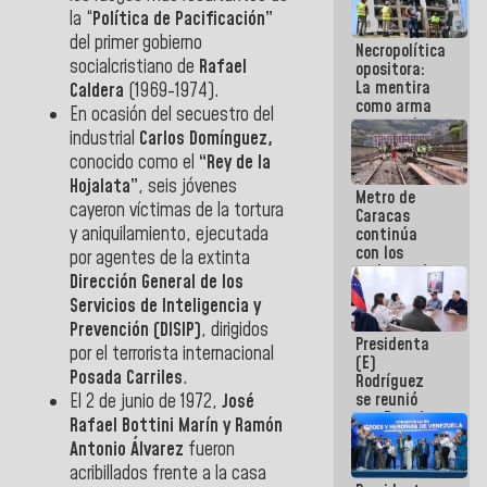
manejo de
la “
Política de Pacificación”
escombros
del primer gobierno
Necropolítica
en La Guaira
socialcristiano de
Rafael
opositora:
La mentira
Caldera
(1969-1974).
como arma
En ocasión del secuestro del
contra el
industrial
Carlos Domínguez,
Pueblo
conocido como el
“Rey de la
Hojalata”
, seis jóvenes
Metro de
cayeron víctimas de la tortura
Caracas
y aniquilamiento, ejecutada
continúa
con los
por agentes de la extinta
trabajos de
Dirección General de los
mantenimiento
Servicios de Inteligencia y
e inspección
en la Línea 2
Prevención (DISIP)
, dirigidos
Presidenta
por el terrorista internacional
(E)
Posada Carriles
.
Rodríguez
se reunió
El 2 de junio de 1972,
José
con Estado
Rafael Bottini Marín y Ramón
Mayor
Antonio Álvarez
fueron
Eléctrico
acribillados frente a la casa
para