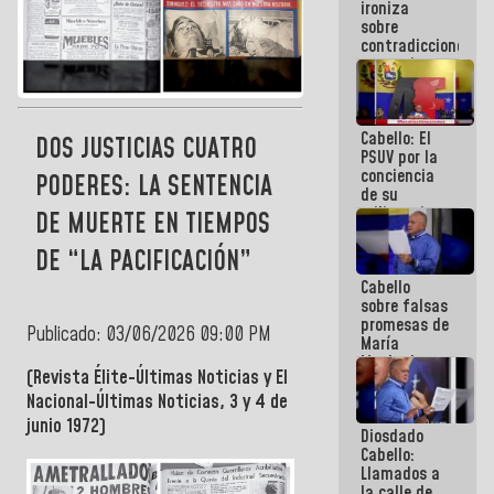
ironiza
la semana
sobre
que viene
contradicciones
hay
y mentiras
programa
de María
Machado:
¡Créanle!
Cabello: El
DOS JUSTICIAS CUATRO
PSUV por la
conciencia
PODERES: LA SENTENCIA
de su
militancia
DE MUERTE EN TIEMPOS
es la
organización
DE “LA PACIFICACIÓN”
política más
Cabello
sólida de
sobre falsas
Venezuela
promesas de
Publicado: 03/06/2026 09:00 PM
María
Machado:
(Revista Élite-Últimas Noticias y El
¿Quién le
puede creer?
Nacional-Últimas Noticias, 3 y 4 de
¿Y la gente
junio 1972)
Diosdado
que ella iba
Cabello:
a salvar en
Llamados a
La Guaira?
la calle de