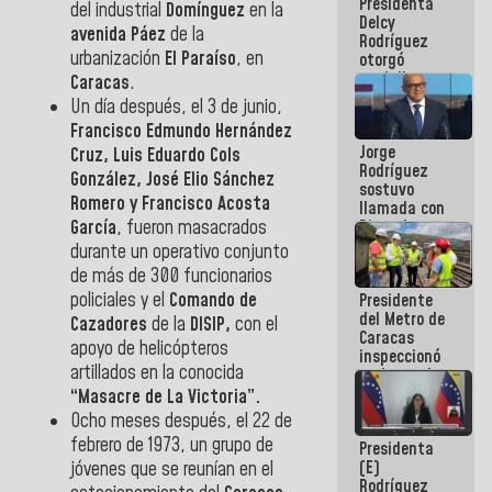
Presidenta
abordar
del industrial
Domínguez
en la
Delcy
planes de
avenida Páez
de la
Rodríguez
acción
urbanización
El Paraíso
, en
otorgó
medalla
Caracas
.
"Héroe de
Un día después, el 3 de junio,
Venezuela"
Francisco Edmundo Hernández
a servidores
Jorge
públicos
Cruz, Luis Eduardo Cols
Rodríguez
González, José Elio Sánchez
sostuvo
Romero y Francisco Acosta
llamada con
Dinorah
García
, fueron masacrados
Figuera y
durante un operativo conjunto
acuerdan
de más de 300 funcionarios
primer
policiales y el
Comando de
Presidente
encuentro
del Metro de
presencial
Cazadores
de la
DISIP,
con el
Caracas
para el
apoyo de helicópteros
inspeccionó
diálogo
artillados en la conocida
trabajos de
rehabilitación
“Masacre de La Victoria”.
y
Ocho meses después, el 22 de
modernización
febrero de 1973, un grupo de
Presidenta
de la vía
(E)
férrea
jóvenes que se reunían en el
Rodríguez