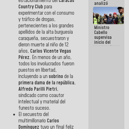
estacionamiento del
Caracas
analizó
Country Club
para
junto a
experimentar con el consumo
gobernadores
planes de
y tráfico de drogas,
recuperación
pertenecientes a los grandes
Ministro
del Sistema
apellidos de la alta burguesía
Cabello
Eléctrico
supervisa
Nacional
caraqueña, secuestraron y
inicio del
dieron muerte al niño de 12
proceso de
años,
Carlos Vicente Vegas
demolición
de
Pérez
. En menos de un año,
edificaciones
todos los involucrados fueron
declaradas
puestos en libertad,
en riesgo en
incluyendo a un
sobrino
de la
La Guaira
(+Fotos)
primera dama de la república
,
Alfredo Parilli Pietri
,
sindicado como coautor
intelectual y material del
funesto suceso.
El secuestro del
multimillonario
Carlos
Domínguez
tuvo un final feliz