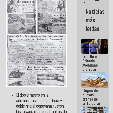
María
Machado se
Noticias
estrellaron
de frente
más
contra el
Pueblo
leídas
Cabello a
Orlando
Avendaño:
Disfruto
cada vez
que escribes
porque lo
que haces
Llegan dos
es
nuevos
El doble rasero en la
embarrarla
trenes de
administración de justicia y la
trituración
doble moral copeyana fueron
para
los rasgos más resaltantes de
optimizar