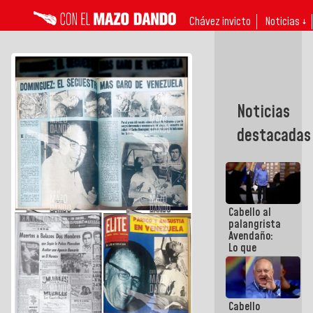
Chávez invicto
Noticias ↓
Noticias
destacadas
Cabello al
palangrista
Avendaño:
Lo que
vayas a
escribir
hazlo hoy
por que no
Cabello
sabemos si