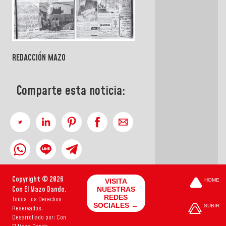
REDACCIÓN MAZO
Comparte esta noticia:
Copyright © 2026
VISITA
HOME
Con El Mazo Dando.
NUESTRAS
REDES
Todos Los Derechos
SOCIALES →
SUBIR
Reservados.
Desarrollado por: Con