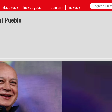
Mazazos ↓
Investigación ↓
Opinión ↓
Videos ↓
al Pueblo