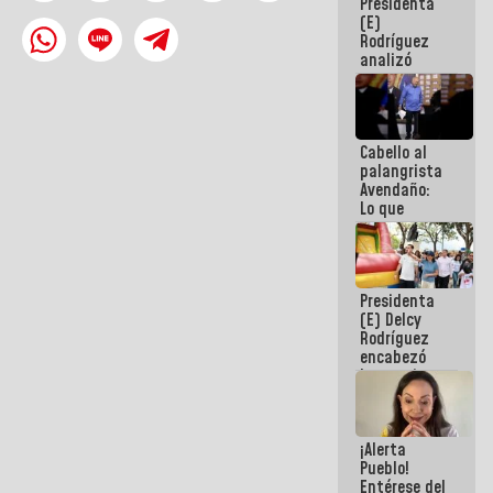
Presidenta
de la
(E)
República
Rodríguez
analizó
junto a
gobernadores
planes de
recuperación
Cabello al
del Sistema
palangrista
Eléctrico
Avendaño:
Nacional
Lo que
vayas a
escribir
hazlo hoy
por que no
Presidenta
sabemos si
(E) Delcy
la semana
Rodríguez
que viene
encabezó
hay
lanzamiento
programa
del Plan
Nacional de
Recreación
¡Alerta
Vacacional
Pueblo!
Entérese del