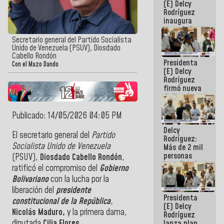
(E) Delcy
Rodríguez
inaugura
casa de los
Abuelos
Secretario general del Partido Socialista
Primavera
Unido de Venezuela (PSUV), Diosdado
en Caracas
Cabello Rondón
Presidenta
Con el Mazo Dando
(E) Delcy
Rodríguez
firmó nueva
de Ley de
Arrendamiento
aprobada
Publicado: 14/05/2026 04:05 PM
por la AN
Delcy
El
secretario general
del
Partido
Rodríguez:
Socialista Unido de Venezuela
Más de 2 mil
personas
(PSUV),
Diosdado Cabello Rondón
,
beneficiadas
ratificó el compromiso del
Gobierno
con planes
Bolivariano
con la lucha por la
para
atención de
liberación del
presidente
Presidenta
emergencia
constitucional de la República
,
(E) Delcy
sísmica en
Nicolás Maduro,
y la primera dama,
Rodríguez
la última
diputada
Cilia Flores
.
lanza plan