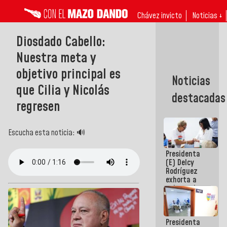
Chávez invicto
Noticias ↓
Diosdado Cabello:
Nuestra meta y
objetivo principal es
Noticias
que Cilia y Nicolás
destacadas
regresen
Escucha esta noticia: 🔊
Presidenta
(E) Delcy
Rodríguez
exhorta a
gobernadores
y alcaldes a
edificar
casas para
Presidenta
abuelos