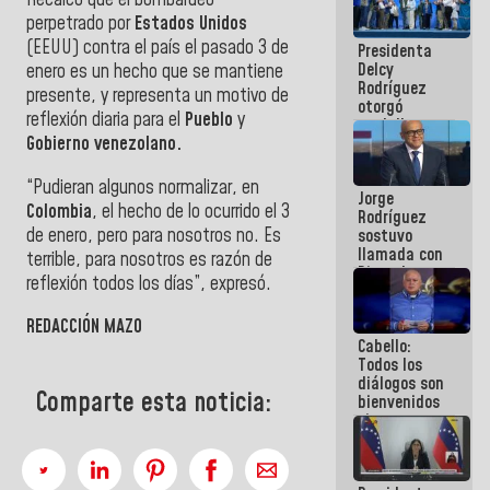
Recalcó que el bombardeo
manejo de
perpetrado por
Estados Unidos
escombros
(EEUU) contra el país el pasado 3 de
Presidenta
en La Guaira
Delcy
enero es un hecho que se mantiene
Rodríguez
presente, y representa un motivo de
otorgó
reflexión diaria para el
Pueblo
y
medalla
Gobierno venezolano.
"Héroe de
Venezuela"
a servidores
“Pudieran algunos normalizar, en
Jorge
públicos
Colombia
, el hecho de lo ocurrido el 3
Rodríguez
de enero, pero para nosotros no. Es
sostuvo
llamada con
terrible, para nosotros es razón de
Dinorah
reflexión todos los días”, expresó.
Figuera y
acuerdan
REDACCIÓN MAZO
primer
Cabello:
encuentro
Todos los
presencial
diálogos son
para el
Comparte esta noticia:
bienvenidos
diálogo
siempre que
estén en el
marco de la
Constitución