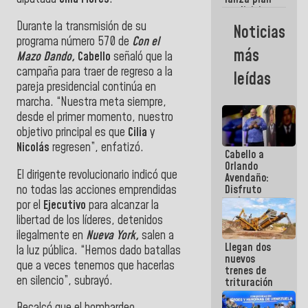
semana
crediticio
con subsidio
Durante la transmisión de su
Noticias
a Juntas de
programa número 570 de
Con el
Condominio
más
Mazo Dando,
Cabello
señaló que la
campaña para traer de regreso a la
leídas
pareja presidencial continúa en
marcha. “Nuestra meta siempre,
desde el primer momento, nuestro
objetivo principal es que
Cilia
y
Nicolás
regresen”, enfatizó.
Cabello a
Orlando
El dirigente revolucionario indicó que
Avendaño:
no todas las acciones emprendidas
Disfruto
cada vez
por el
Ejecutivo
para alcanzar la
que escribes
libertad de los líderes, detenidos
porque lo
ilegalmente en
Nueva York,
salen a
que haces
Llegan dos
es
la luz pública. “Hemos dado batallas
nuevos
embarrarla
que a veces tenemos que hacerlas
trenes de
en silencio”, subrayó.
trituración
para
optimizar