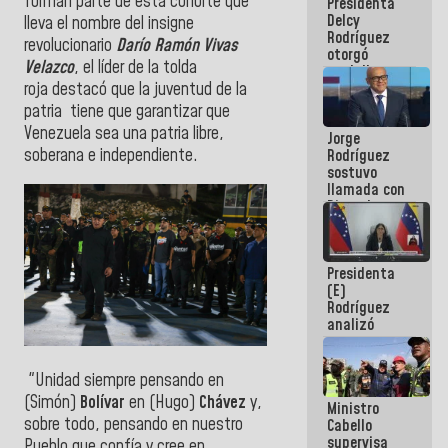
forman parte de esta cohorte que
Presidenta
abordar
Delcy
planes de
lleva el nombre del insigne
Rodríguez
acción
revolucionario
Darío Ramón Vivas
otorgó
Velazco
, el líder de la tolda
medalla
roja destacó que la juventud de la
"Héroe de
Venezuela"
patria tiene que garantizar que
a servidores
Venezuela sea una patria libre,
Jorge
públicos
soberana e independiente.
Rodríguez
sostuvo
llamada con
Dinorah
Figuera y
acuerdan
primer
Presidenta
encuentro
(E)
presencial
Rodríguez
para el
analizó
diálogo
junto a
gobernadores
planes de
"Unidad siempre pensando en
recuperación
(Simón)
Bolívar
en (Hugo)
Chávez
y,
Ministro
del Sistema
sobre todo, pensando en nuestro
Cabello
Eléctrico
supervisa
Nacional
Pueblo que confía y cree en