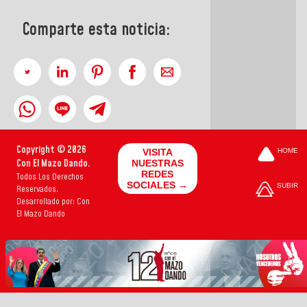
Comparte esta noticia:
Copyright © 2026
VISITA
HOME
Con El Mazo Dando.
NUESTRAS
REDES
Todos Los Derechos
SOCIALES →
SUBIR
Reservados.
Desarrollado por: Con
El Mazo Dando