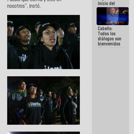
inicio del
nosotros”, instó.
proceso de
demolición
de
edificaciones
Cabello:
declaradas
Todos los
en riesgo en
diálogos son
La Guaira
bienvenidos
(+Fotos)
siempre que
estén en el
marco de la
Constitución
de la
República