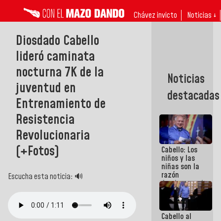
Chávez invicto
Noticias ↓
Diosdado Cabello
lideró caminata
nocturna 7K de la
Noticias
juventud en
destacadas
Entrenamiento de
Resistencia
Revolucionaria
(+Fotos)
Cabello: Los
niños y las
niñas son la
razón
Escucha esta noticia: 🔊
fundamental
de todo lo
que
estamos
Cabello al
haciendo