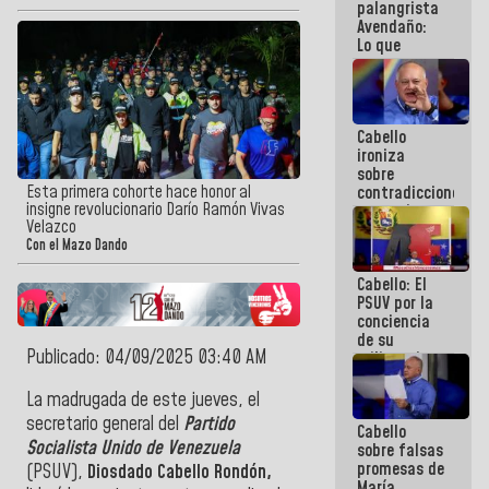
palangrista
Avendaño:
Lo que
vayas a
escribir
hazlo hoy
por que no
Cabello
sabemos si
ironiza
la semana
sobre
que viene
Esta primera cohorte hace honor al
contradicciones
hay
insigne revolucionario Darío Ramón Vivas
y mentiras
programa
Velazco
de María
Con el Mazo Dando
Machado:
¡Créanle!
Cabello: El
PSUV por la
conciencia
de su
Publicado: 04/09/2025 03:40 AM
militancia
es la
organización
La madrugada de este jueves, el
política más
secretario general del
Partido
Cabello
sólida de
Socialista Unido de Venezuela
sobre falsas
Venezuela
promesas de
(PSUV),
Diosdado Cabello Rondón,
María