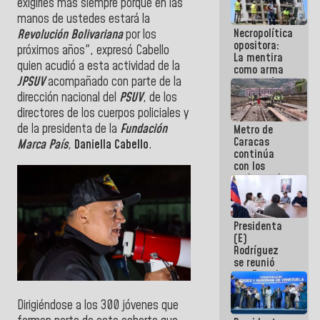
exigirles más siempre porque en las
manejo de
manos de ustedes estará la
escombros
Necropolítica
Revolución Bolivariana
por los
en La Guaira
opositora:
próximos años", expresó Cabello
La mentira
quien acudió a esta actividad de la
como arma
JPSUV
acompañado con parte de la
contra el
Pueblo
dirección nacional del
PSUV
, de los
directores de los cuerpos policiales y
de la presidenta de la
Fundación
Metro de
Caracas
Marca País
,
Daniella Cabello
.
continúa
con los
trabajos de
mantenimiento
e inspección
en la Línea 2
Presidenta
(E)
Rodríguez
se reunió
con Estado
Mayor
Eléctrico
Dirigiéndose a los 300 jóvenes que
para