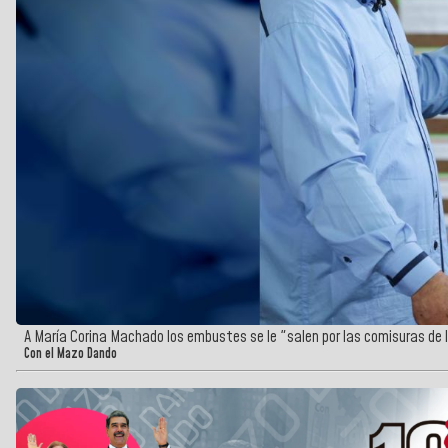
A María Corina Machado los embustes se le "salen por las comisuras de l
Con el Mazo Dando