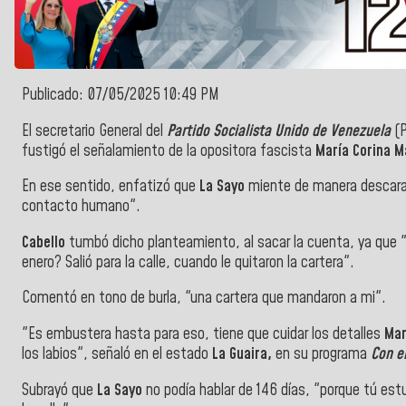
Publicado: 07/05/2025 10:49 PM
El secretario General del
Partido Socialista Unido de Venezuela
(
fustigó el señalamiento de la opositora fascista
María Corina 
En ese sentido, enfatizó que
La Sayo
miente de manera descarad
contacto humano".
Cabello
tumbó dicho planteamiento, al sacar la cuenta, ya que "
enero? Salió para la calle, cuando le quitaron la cartera".
Comentó en tono de burla, "una cartera que mandaron a mi".
"Es embustera hasta para eso, tiene que cuidar los detalles
Mar
los labios", señaló en el estado
La Guaira,
en su programa
Con e
Subrayó que
La Sayo
no podía hablar de 146 días, "porque tú es