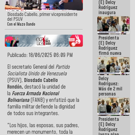
(E) Delcy
Rodríguez
inaugura
Diosdado Cabello, primer vicepresidente
casa de los
del PSUV
Abuelos
Con el Mazo Dando
Primavera
en Caracas
Presidenta
(E) Delcy
Rodríguez
firmó nueva
Publicado: 18/06/2025 06:09 PM
de Ley de
Arrendamiento
El secretario General del
Partido
aprobada
Socialista Unido de Venezuela
por la AN
Delcy
(PSUV),
Diosdado Cabello
Rodríguez:
Rondón,
destacó la unidad de
Más de 2 mil
la
Fuerza Armada Nacional
personas
beneficiadas
Bolivariana
(FANB) y enfatizó que la
con planes
familia militar defiende la dignidad
para
de todos sus integrantes.
atención de
Presidenta
emergencia
(E) Delcy
sísmica en
"Los hijos, las esposas, sus padres,
Rodríguez
la última
merecen un monumento, toda la
lanza plan