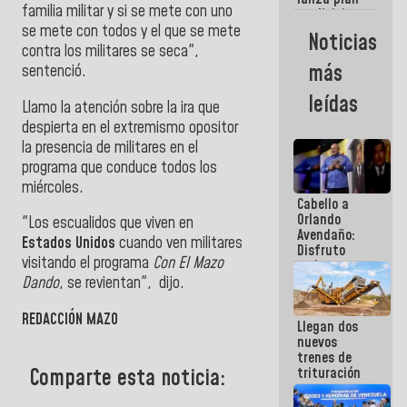
semana
familia militar y si se mete con uno
crediticio
con subsidio
se mete con todos y el que se mete
Noticias
a Juntas de
contra los militares se seca",
Condominio
más
sentenció.
leídas
Llamo la atención sobre la ira que
despierta en el extremismo opositor
la presencia de militares en el
programa que conduce todos los
miércoles.
Cabello a
Orlando
"Los escualidos que viven en
Avendaño:
Estados Unidos
cuando ven militares
Disfruto
visitando el programa
Con El Mazo
cada vez
que escribes
Dando
, se revientan", dijo.
porque lo
que haces
REDACCIÓN MAZO
Llegan dos
es
nuevos
embarrarla
trenes de
trituración
Comparte esta noticia:
para
optimizar