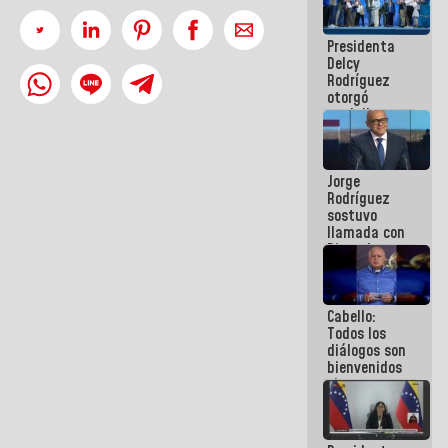
manejo de
escombros
Presidenta
en La Guaira
Delcy
Rodríguez
otorgó
medalla
"Héroe de
Venezuela"
a servidores
Jorge
públicos
Rodríguez
sostuvo
llamada con
Dinorah
Figuera y
acuerdan
primer
Cabello:
encuentro
Todos los
presencial
diálogos son
para el
bienvenidos
diálogo
siempre que
estén en el
marco de la
Constitución