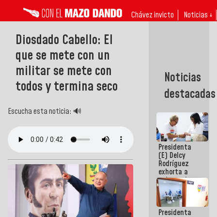
Chávez invicto
Noticias ↓
Diosdado Cabello: El
que se mete con un
militar se mete con
Noticias
todos y termina seco
destacadas
Escucha esta noticia: 🔊
Presidenta
(E) Delcy
Rodríguez
exhorta a
gobernadores
y alcaldes a
edificar
casas para
Presidenta
abuelos