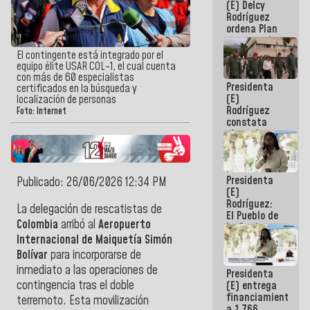
(E) Delcy
AmeriCup
Rodríguez
2027
ordena Plan
maestro de
desarrollo
El contingente está integrado por el
logístico y
equipo élite USAR COL-1, el cual cuenta
turístico
con más de 60 especialistas
Presidenta
para La
certificados en la búsqueda y
(E)
Guaira
localización de personas
Rodríguez
Foto: Internet
constata
obras de
rehabilitación
de Escuela
Militar de
Presidenta
Mamo en La
Publicado: 26/06/2026 12:34 PM
(E)
Guaira
Rodríguez:
La delegación de rescatistas de
El Pueblo de
Colombia
arribó al
Aeropuerto
La Guaira
siempre
Internacional de Maiquetía Simón
estará
Bolívar
para incorporarse de
acompañada
inmediato a las operaciones de
Presidenta
por el
contingencia tras el doble
(E) entrega
Gobierno
financiamientos
Nacional
terremoto. Esta movilización
a 1.766