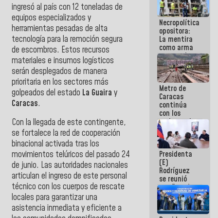
ingresó al país con 12 toneladas de
manejo de
escombros
equipos especializados y
Necropolítica
en La Guaira
herramientas pesadas de alta
opositora:
tecnología para la remoción segura
La mentira
como arma
de escombros. Estos recursos
contra el
materiales e insumos logísticos
Pueblo
serán desplegados de manera
prioritaria en los sectores más
Metro de
golpeados del estado
La Guaira
y
Caracas
Caracas
.
continúa
con los
trabajos de
Con la llegada de este contingente,
mantenimiento
se fortalece la red de cooperación
e inspección
binacional activada tras los
en la Línea 2
Presidenta
movimientos telúricos del pasado 24
(E)
de junio. Las autoridades nacionales
Rodríguez
articulan el ingreso de este personal
se reunió
técnico con los cuerpos de rescate
con Estado
Mayor
locales para garantizar una
Eléctrico
asistencia inmediata y eficiente a
para