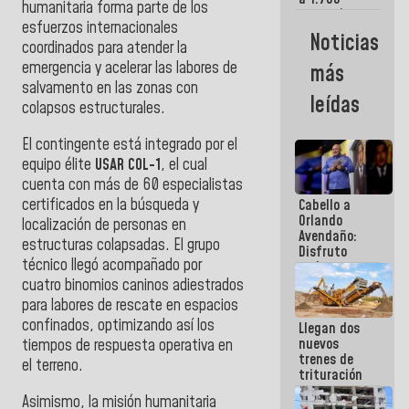
humanitaria forma parte de los
comerciantes
esfuerzos internacionales
y
Noticias
emprendedores
coordinados para atender la
afectados
emergencia y acelerar las labores de
más
por
salvamento en las zonas con
terremotos
leídas
colapsos estructurales.
El contingente está integrado por el
equipo élite
USAR COL-1
, el cual
cuenta con más de 60 especialistas
certificados en la búsqueda y
Cabello a
Orlando
localización de personas en
Avendaño:
estructuras colapsadas. El grupo
Disfruto
técnico llegó acompañado por
cada vez
que escribes
cuatro binomios caninos adiestrados
porque lo
para labores de rescate en espacios
que haces
confinados, optimizando así los
Llegan dos
es
nuevos
tiempos de respuesta operativa en
embarrarla
trenes de
el terreno.
trituración
para
Asimismo, la misión humanitaria
optimizar