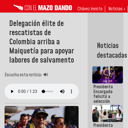
Chávez invicto
Noticias ↓
Delegación élite de
rescatistas de
Colombia arriba a
Noticias
Maiquetía para apoyar
destacadas
labores de salvamento
Escucha esta noticia: 🔊
Presidenta
Encargada
felicitó a
selección
femenina de
baloncesto
por su
clasificación
Presidenta
a la