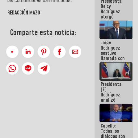
las comunidades damnificadas.
Presidenta
abordar
Delcy
planes de
Rodríguez
acción
REDACCIÓN MAZO
otorgó
medalla
"Héroe de
Comparte esta noticia:
Venezuela"
a servidores
Jorge
públicos
Rodríguez
sostuvo
llamada con
Dinorah
Figuera y
acuerdan
primer
Presidenta
encuentro
(E)
presencial
Rodríguez
para el
analizó
diálogo
junto a
gobernadores
planes de
recuperación
Cabello:
del Sistema
Todos los
Eléctrico
diálogos son
Nacional