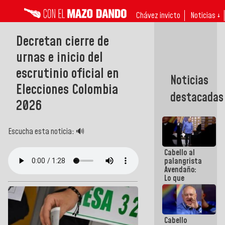
Chávez invicto
Noticias ↓
Decretan cierre de
urnas e inicio del
escrutinio oficial en
Noticias
Elecciones Colombia
destacadas
2026
Escucha esta noticia: 🔊
Cabello al
palangrista
Avendaño:
Lo que
vayas a
escribir
hazlo hoy
por que no
Cabello
sabemos si