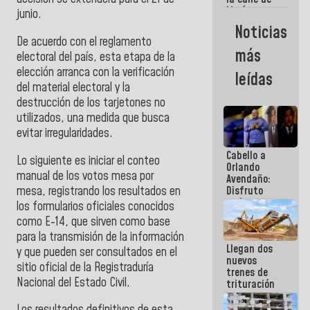
María
junio.
Machado se
Noticias
estrellaron
De acuerdo con el reglamento
de frente
más
electoral del país, esta etapa de la
contra el
Pueblo
elección arranca con la verificación
leídas
del material electoral y la
destrucción de los tarjetones no
utilizados, una medida que busca
evitar irregularidades.
Cabello a
Lo siguiente es iniciar el conteo
Orlando
manual de los votos mesa por
Avendaño:
mesa, registrando los resultados en
Disfruto
cada vez
los formularios oficiales conocidos
que escribes
como E-14, que sirven como base
porque lo
para la transmisión de la información
que haces
Llegan dos
es
y que pueden ser consultados en el
nuevos
embarrarla
sitio oficial de la Registraduría
trenes de
Nacional del Estado Civil.
trituración
para
optimizar