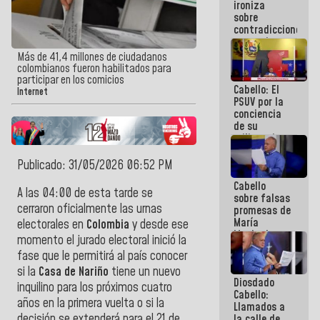
ironiza
la semana
sobre
que viene
contradicciones
hay
y mentiras
programa
de María
Más de 41,4 millones de ciudadanos
Machado:
colombianos fueron habilitados para
¡Créanle!
participar en los comicios
Cabello: El
Internet
PSUV por la
conciencia
de su
militancia
es la
organización
Publicado: 31/05/2026 06:52 PM
política más
Cabello
sólida de
A las 04:00 de esta tarde se
sobre falsas
Venezuela
cerraron oficialmente las urnas
promesas de
María
electorales en
Colombia
y desde ese
Machado:
momento el jurado electoral inició la
¿Quién le
fase que le permitirá al país conocer
puede creer?
¿Y la gente
si la
Casa de Nariño
tiene un nuevo
Diosdado
que ella iba
inquilino para los próximos cuatro
Cabello:
a salvar en
años en la primera vuelta o si la
Llamados a
La Guaira?
decisión se extenderá para el 21 de
la calle de