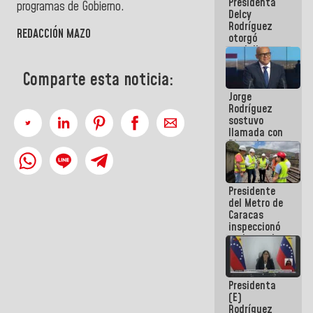
Presidenta
abordar
programas de Gobierno.
Delcy
planes de
Rodríguez
acción
REDACCIÓN MAZO
otorgó
medalla
"Héroe de
Venezuela"
Comparte esta noticia:
a servidores
Jorge
públicos
Rodríguez
sostuvo
llamada con
Dinorah
Figuera y
acuerdan
primer
Presidente
encuentro
del Metro de
presencial
Caracas
para el
inspeccionó
diálogo
trabajos de
rehabilitación
y
modernización
Presidenta
de la vía
(E)
férrea
Rodríguez