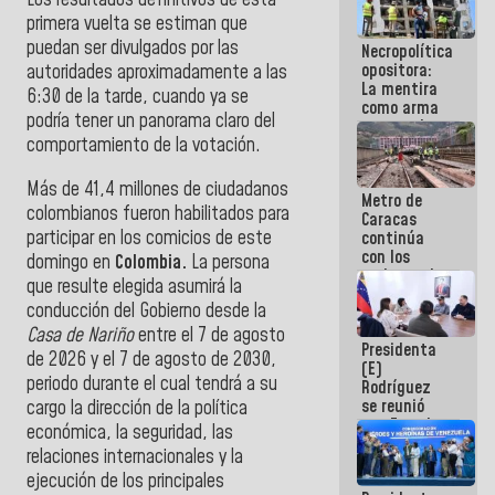
Los resultados definitivos de esta
manejo de
primera vuelta se estiman que
escombros
puedan ser divulgados por las
Necropolítica
en La Guaira
opositora:
autoridades aproximadamente a las
La mentira
6:30 de la tarde, cuando ya se
como arma
podría tener un panorama claro del
contra el
comportamiento de la votación.
Pueblo
Más de 41,4 millones de ciudadanos
Metro de
colombianos fueron habilitados para
Caracas
participar en los comicios de este
continúa
con los
domingo en
Colombia.
La persona
trabajos de
que resulte elegida asumirá la
mantenimiento
conducción del Gobierno desde la
e inspección
en la Línea 2
Casa de Nariño
entre el 7 de agosto
Presidenta
de 2026 y el 7 de agosto de 2030,
(E)
periodo durante el cual tendrá a su
Rodríguez
se reunió
cargo la dirección de la política
con Estado
económica, la seguridad, las
Mayor
relaciones internacionales y la
Eléctrico
ejecución de los principales
para