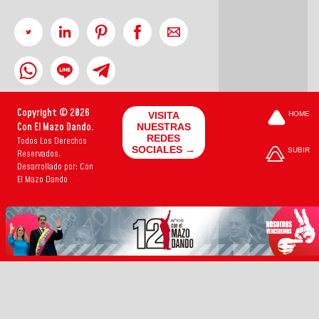
Copyright © 2026
VISITA
HOME
Con El Mazo Dando.
NUESTRAS
REDES
Todos Los Derechos
SOCIALES →
SUBIR
Reservados.
Desarrollado por: Con
El Mazo Dando