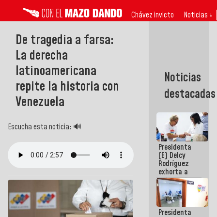
Chávez invicto
Noticias ↓
De tragedia a farsa:
La derecha
latinoamericana
Noticias
repite la historia con
destacadas
Venezuela
Escucha esta noticia: 🔊
Presidenta
(E) Delcy
Rodríguez
exhorta a
gobernadores
y alcaldes a
edificar
casas para
Presidenta
abuelos