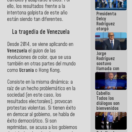
cambios y adaptarse a ellos. Por
manejo de
ello, los resultados frente a la
escombros
intentona golpista de este año
Presidenta
en La Guaira
Delcy
están siendo tan diferentes.
Rodríguez
otorgó
La tragedia de Venezuela
medalla
"Héroe de
Venezuela"
Desde 2014, se viene aplicando en
a servidores
Venezuela
el guion de las
Jorge
públicos
revoluciones de color, que se usa
Rodríguez
sostuvo
también en otras partes del mundo
llamada con
como
Ucrania
o Hong Kong.
Dinorah
Figuera y
Consiste en la misma dinámica: a
acuerdan
raíz de un hecho problemático en la
primer
Cabello:
encuentro
sociedad (en este caso, los
Todos los
presencial
resultados electorales), provocan
diálogos son
para el
protestas violentas. Si tienen éxito
bienvenidos
diálogo
siempre que
en derrocar al gobierno, se habla de
estén en el
éxito democrático. Si son
marco de la
reprimidas, se acusa a los gobiernos
Constitución