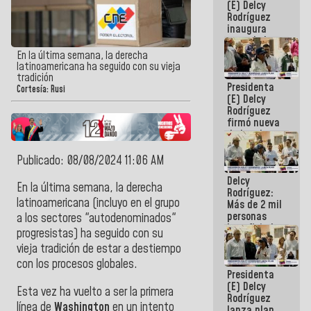
(E) Delcy
Rodríguez
inaugura
casa de los
Abuelos
En la última semana, la derecha
Primavera
latinoamericana ha seguido con su vieja
en Caracas
tradición
Presidenta
Cortesía: Rusi
(E) Delcy
Rodríguez
firmó nueva
de Ley de
Arrendamiento
aprobada
Publicado: 08/08/2024 11:06 AM
por la AN
Delcy
En la última semana, la derecha
Rodríguez:
latinoamericana (incluyo en el grupo
Más de 2 mil
personas
a los sectores "autodenominados"
beneficiadas
progresistas) ha seguido con su
con planes
vieja tradición de estar a destiempo
para
atención de
con los procesos globales.
Presidenta
emergencia
(E) Delcy
sísmica en
Esta vez ha vuelto a ser la primera
Rodríguez
la última
línea de
Washington
en un intento
lanza plan