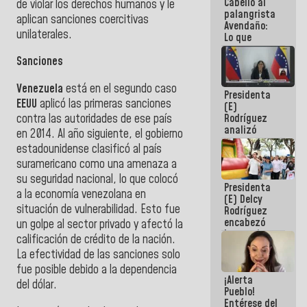
Cabello al
de la
de violar los derechos humanos y le
palangrista
República
aplican sanciones coercitivas
Avendaño:
unilaterales.
Lo que
vayas a
escribir
Sanciones
hazlo hoy
por que no
Venezuela
está en el segundo caso
Presidenta
sabemos si
EEUU
aplicó las primeras sanciones
(E)
la semana
Rodríguez
contra las autoridades de ese país
que viene
analizó
hay
en 2014. Al año siguiente, el gobierno
junto a
programa
estadounidense clasificó al país
gobernadores
suramericano como una amenaza a
planes de
recuperación
su seguridad nacional, lo que colocó
Presidenta
del Sistema
a la economía venezolana en
(E) Delcy
Eléctrico
situación de vulnerabilidad. Esto fue
Rodríguez
Nacional
encabezó
un golpe al sector privado y afectó la
lanzamiento
calificación de crédito de la nación.
del Plan
La efectividad de las sanciones solo
Nacional de
Recreación
fue posible debido a la dependencia
¡Alerta
Vacacional
del dólar.
Pueblo!
Entérese del