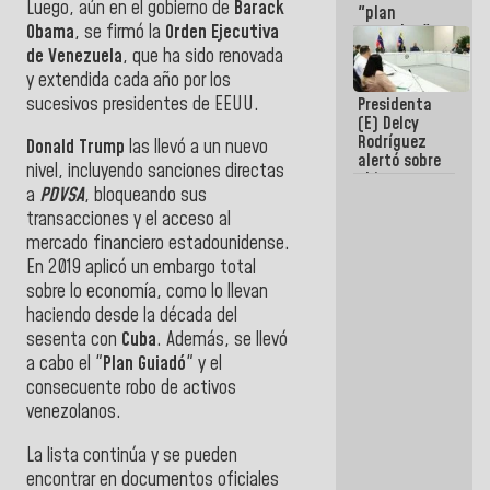
Luego, aún en el gobierno de
Barack
"plan
Obama
, se firmó la
Orden Ejecutiva
enjambre"
de La Sayo
de Venezuela
, que ha sido renovada
para
y extendida cada año por los
sabotear el
sucesivos presidentes de EEUU.
Presidenta
diálogo y
(E) Delcy
promover el
Rodríguez
caos
Donald Trump
las llevó a un nuevo
alertó sobre
nivel, incluyendo sanciones directas
el impacto
a
PDVSA
, bloqueando sus
de la
emergencia
transacciones y el acceso al
climática en
mercado financiero estadounidense.
los oceános
En 2019 aplicó un embargo total
sobre lo economía, como lo llevan
haciendo desde la década del
sesenta con
Cuba
. Además, se llevó
a cabo el "
Plan Guiadó
" y el
consecuente robo de activos
venezolanos.
La lista continúa y se pueden
encontrar en documentos oficiales