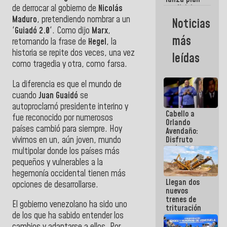
semana
de derrocar al gobierno de
Nicolás
crediticio
con subsidio
Maduro
, pretendiendo nombrar a un
Noticias
a Juntas de
'
Guiadó 2.0
'
. Como dijo
Marx
,
Condominio
más
retomando la frase de
Hegel
, la
historia se repite dos veces,
una vez
leídas
como tragedia y otra, como farsa
.
La diferencia es que el mundo de
cuando
Juan Guaidó
se
autoproclamó presidente interino y
Cabello a
fue reconocido por numerosos
Orlando
países cambió para siempre. Hoy
Avendaño:
vivimos en un, aún joven, mundo
Disfruto
cada vez
multipolar donde los países más
que escribes
pequeños y vulnerables a la
porque lo
hegemonía occidental tienen más
que haces
Llegan dos
es
opciones de desarrollarse.
nuevos
embarrarla
trenes de
El gobierno venezolano ha sido uno
trituración
de los que ha sabido entender los
para
optimizar