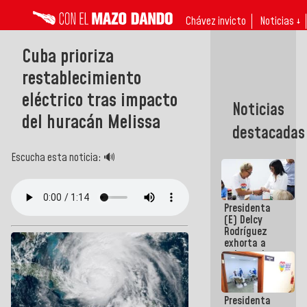
Chávez invicto
Noticias ↓
Cuba prioriza
restablecimiento
eléctrico tras impacto
Noticias
del huracán Melissa
destacadas
Escucha esta noticia: 🔊
Presidenta
(E) Delcy
Rodríguez
exhorta a
gobernadores
y alcaldes a
edificar
casas para
Presidenta
abuelos