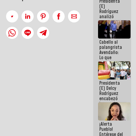
Presidenta
de la
(E)
República
Rodríguez
analizó
junto a
gobernadores
planes de
recuperación
Cabello al
del Sistema
palangrista
Eléctrico
Avendaño:
Nacional
Lo que
vayas a
escribir
hazlo hoy
por que no
Presidenta
sabemos si
(E) Delcy
la semana
Rodríguez
que viene
encabezó
hay
lanzamiento
programa
del Plan
Nacional de
Recreación
¡Alerta
Vacacional
Pueblo!
Entérese del