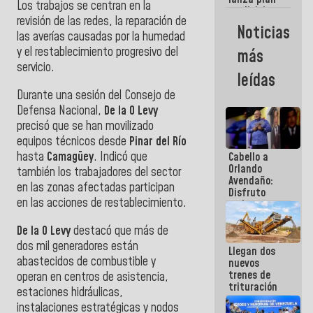
semana
Los trabajos se centran en la
crediticio
revisión de las redes, la reparación de
con subsidio
Noticias
a Juntas de
las averías causadas por la humedad
Condominio
y el restablecimiento progresivo del
más
servicio.
leídas
Durante una sesión del Consejo de
Defensa Nacional,
De la O Levy
precisó que se han movilizado
equipos técnicos desde
Pinar del Río
hasta
Camagüey
. Indicó que
Cabello a
Orlando
también los trabajadores del sector
Avendaño:
en las zonas afectadas participan
Disfruto
en las acciones de restablecimiento.
cada vez
que escribes
porque lo
De la O Levy
destacó que más de
que haces
dos mil generadores están
Llegan dos
es
abastecidos de combustible y
nuevos
embarrarla
trenes de
operan en centros de asistencia,
trituración
estaciones hidráulicas,
para
instalaciones estratégicas y nodos
optimizar