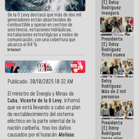
(E) Delcy
Rodríguez
inaugura
De la O Levy destacó que más de dos mil
casa de los
generadores están abastecidos de
Abuelos
combustible y operan en centros de
Primavera
asistencia, estaciones hidráulicas,
en Caracas
instalaciones estratégicas y nodos de
Presidenta
comunicación, con una cobertura que
(E) Delcy
alcanza el 84 %
Rodríguez
Internet
firmó nueva
de Ley de
Arrendamiento
aprobada
por la AN
Delcy
Publicado: 30/10/2025 10:32 AM
Rodríguez:
Más de 2 mil
El ministro de Energía y Minas de
personas
Cuba
,
Vicente de la O Levy
, informó
beneficiadas
con planes
que se está llevando a cabo un plan
para
de restablecimiento del sistema
atención de
eléctrico en la parte oriental de la
Presidenta
emergencia
nación caribeña, tras los daños
(E) Delcy
sísmica en
Rodríguez
la última
causados por el huracán
Melissa
.
lanza plan