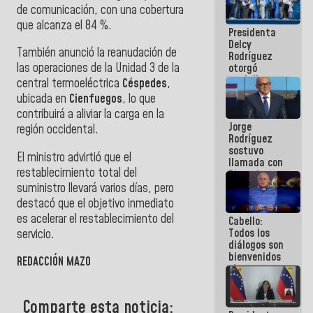
de comunicación, con una cobertura
manejo de
escombros
que alcanza el 84 %.
Presidenta
en La Guaira
Delcy
También anunció la reanudación de
Rodríguez
las operaciones de la Unidad 3 de la
otorgó
medalla
central termoeléctrica
Céspedes
,
"Héroe de
ubicada en
Cienfuegos
, lo que
Venezuela"
contribuirá a aliviar la carga en la
a servidores
Jorge
públicos
región occidental.
Rodríguez
sostuvo
El ministro advirtió que el
llamada con
restablecimiento total del
Dinorah
Figuera y
suministro llevará varios días, pero
acuerdan
destacó que el objetivo inmediato
primer
es acelerar el restablecimiento del
Cabello:
encuentro
Todos los
servicio.
presencial
diálogos son
para el
bienvenidos
diálogo
REDACCIÓN MAZO
siempre que
estén en el
marco de la
Comparte esta noticia:
Constitución