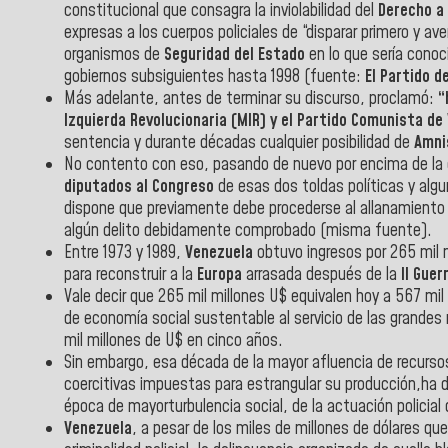
constitucional que consagra la inviolabilidad del
Derecho a l
expresas a los cuerpos policiales de “disparar primero y a
organismos de
Seguridad del Estado
en lo que sería cono
gobiernos subsiguientes hasta 1998 (fuente:
El Partido d
Más adelante, antes de terminar su discurso, proclamó:
“
Izquierda Revolucionaria (MIR) y el Partido Comunista de
sentencia y durante décadas cualquier posibilidad de
Amni
No contento con eso, pasando de nuevo por encima de la di
diputados al Congreso
de esas dos toldas políticas y alg
dispone que previamente debe procederse al allanamiento 
algún delito debidamente comprobado (misma fuente).
Entre 1973 y 1989,
Venezuela
obtuvo ingresos por 265 mil m
para reconstruir a la
Europa
arrasada después de la
II Guer
Vale decir que 265 mil millones U$ equivalen hoy a 567 mil 
de economía social sustentable al servicio de las grandes m
mil millones de U$ en cinco años.
Sin embargo, esa década de la mayor afluencia de recurs
coercitivas impuestas para estrangular su producción,ha de
época de mayorturbulencia social, de la actuación policia
Venezuela
, a pesar de los miles de millones de dólares q