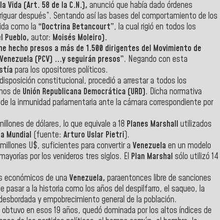
a Vida (Art. 58 de la C.N.),
anunció que había dado órdenes
veriguar después”. Sentando así las bases del comportamiento de los
cida como la
“Doctrina Betancourt”
, la cual rigió en todos los
el Pueblo,
autor:
Moisés Moleiro).
he hecho presos a más de 1.500 dirigentes del Movimiento de
 Venezuela (PCV) ...y seguirán presos”
. Negando con esta
stía
para los opositores políticos.
sposición constitucional, procedió a arrestar a todos los
unos de
Unión Republicana Democrática (URD)
. Dicha normativa
de la inmunidad parlamentaria ante la cámara correspondiente por
illones de dólares, lo que equivale a 18
Planes Marshall
utilizados
ra Mundial
(fuente:
Arturo Uslar Pietri
).
millones U$, suficientes para convertir a
Venezuela
en un modelo
ayorías por los venideros tres siglos. El
Plan Marshal
sólo utilizó 14
os económicos de una
Venezuela,
paraentonces libre de sanciones
 pasar a la historia como los años del despilfarro, el saqueo, la
l desbordada y empobrecimiento general de la población.
ue obtuvo en esos 19 años, quedó dominada por los altos índices de