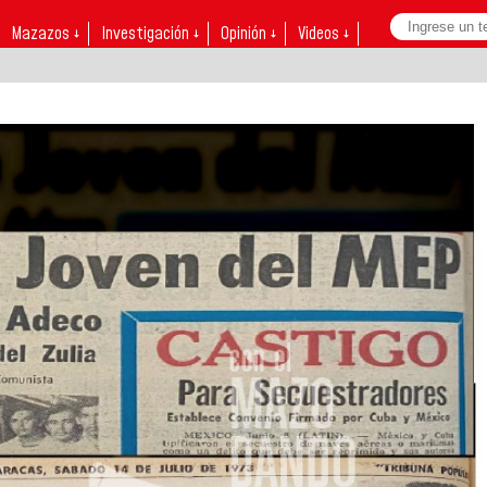
Mazazos ↓
Investigación ↓
Opinión ↓
Videos ↓